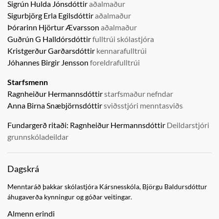
Sigrún Hulda Jónsdóttir
aðalmaður
Sigurbjörg Erla Egilsdóttir
aðalmaður
Þórarinn Hjörtur Ævarsson
aðalmaður
Guðrún G Halldórsdóttir
fulltrúi skólastjóra
Kristgerður Garðarsdóttir
kennarafulltrúi
Jóhannes Birgir Jensson
foreldrafulltrúi
Starfsmenn
Ragnheiður Hermannsdóttir
starfsmaður nefndar
Anna Birna Snæbjörnsdóttir
sviðsstjóri menntasviðs
Fundargerð ritaði:
Ragnheiður Hermannsdóttir
Deildarstjóri
grunnskóladeildar
Dagskrá
Menntaráð þakkar skólastjóra Kársnesskóla, Björgu Baldursdóttur
áhugaverða kynningur og góðar veitingar.
Almenn erindi