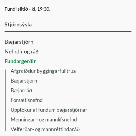
Fundi slitið - kl. 19:30.
Stjórnsýsla
Bæjarstjórn
Nefndir og ráð
Fundargerðir
Afgreiðslur byggingarfulltrúa
Bæjarstjórn
Bæjarráð
Forsætisnefnd
Upptökur af fundum bæjarstjórnar
Menningar - og mannlífsnefnd
Velferðar- og mannréttindaráð