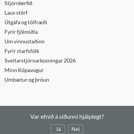
Stjórnkerfið
Laus störf
Útgáfa og tölfræði
Fyrir fjölmiðla
Um vinnustaðinn
Fyrir starfsfólk
Sveitarstjórnarkosningar 2026
Minn Kópavogur
Umbætur og þróun
Var efnið á síðunni hjálplegt?
Já
Nei