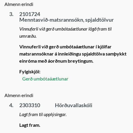
Almenn erindi
3.
2101724
Menntasvið-matsrannsókn, spjaldtölvur
Vinnuferli við gerð umbótaáætlunar lögð fram til
umræðu.
Vinnuferli við gerð umbótaáætlunar í kjölfar
matsrannsóknar á innleiðingu spjaldtölva samþykkt
einróma með áorðnum breytingum.
Fylgiskjöl:
Gerð umbótaáætlunar
Almenn erindi
4.
2303310
Hörðuvallaskóli
Lagt fram til upplýsingar.
Lagt fram.