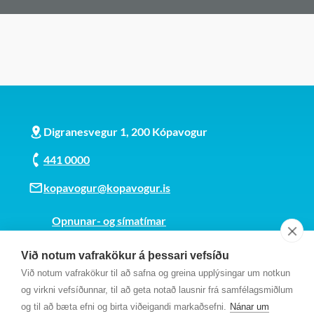
Digranesvegur 1, 200 Kópavogur
441 0000
kopavogur@kopavogur.is
Opnunar- og símatímar
Sjá kort
Við notum vafrakökur á þessari vefsíðu
Kt. 700169-3759
Við notum vafrakökur til að safna og greina upplýsingar um notkun
Fundarmannagátt
og virkni vefsíðunnar, til að geta notað lausnir frá samfélagsmiðlum
og til að bæta efni og birta viðeigandi markaðsefni.
Nánar um