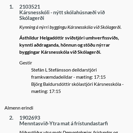
1.
2103521
Kársnesskóli - nýtt skólahúsnæði við
Skólagerði
Kynning á nýrri byggingu Kársnesskóla við Skólagerði.
Ásthildur Helgadóttir sviðstjóri umhverfissviðs,
kynnti aðdraganda, hönnun og stöðu nýrrar
byggingar Kársnesskóla við Skólagerði.
Gestir
Stefán L Stefánsson deildarstjóri
framkvæmdadeildar
- mæting: 17:15
Björg Baldursdóttir skólastjóri Kársnesskóla
-
mæting: 17:15
Almenn erindi
2.
1902693
Menntasvið-Ytra mat á frístundastarfi
Niðurstöður ytra mats Demantabæjar, frístundar og