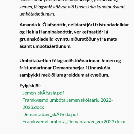
Jemen, félagsmiðstöðvar við Lindaskóla kynntar ásamt
umbótaáætlunum.
Amanda k. Ólafsdóttir, deildarstjóri frístundadeildar
og Hekla Hannibalsdóttir, verkefnastjóri á
grunnskóladeild kynntu niðurstöður ytra mats
ásamt umbótaáætlunum.
Umbótaáætlun félagsmiðstöðvarinnar Jemen og
frístundarinnar Demantabæjar í Lindaskóla
samþykkt með öllum greiddum atkvæðum.
Fylgiskjöl:
Jemen_skÃ½rsla.pdf
Framkvæmd umbóta Jemen skólaárið 2022-
2023.docx
Demantabær_skÃ½rsla.pdf
Framkvæmd umbóta_Demantabær_vor2023.docx