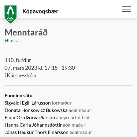
Fara
í
aðalefni
Opna
/
Menntaráð
loka
Hlusta
snjall
110. fundur
07. mars 2023 kl. 17:15 - 19:30
í Kársnesskóla
Fundinn sátu:
Sigvaldi Egill Lárusson
formaður
Donata Honkowicz Bukowska
aðalmaður
Einar Örn Þorvarðarson
áheyrnarfulltrúi
Hanna Carla Jóhannsdóttir
aðalmaður
Jónas Haukur Thors Einarsson
aðalmaður