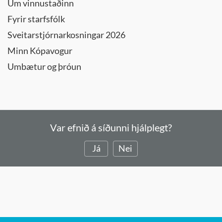
Um vinnustaðinn
Fyrir starfsfólk
Sveitarstjórnarkosningar 2026
Minn Kópavogur
Umbætur og þróun
Var efnið á síðunni hjálplegt?
Já
Nei