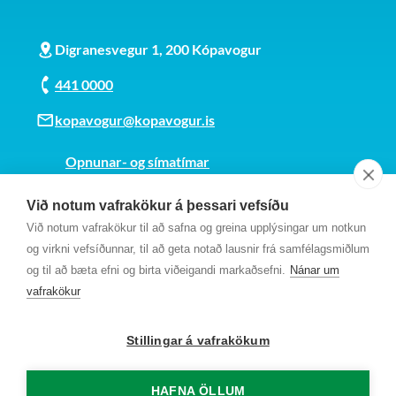
Digranesvegur 1, 200 Kópavogur
441 0000
kopavogur@kopavogur.is
Opnunar- og símatímar
Sjá kort
Við notum vafrakökur á þessari vefsíðu
Kt. 700169-3759
Við notum vafrakökur til að safna og greina upplýsingar um notkun
Fundarmannagátt
og virkni vefsíðunnar, til að geta notað lausnir frá samfélagsmiðlum
og til að bæta efni og birta viðeigandi markaðsefni.
Nánar um
vafrakökur
Stillingar á vafrakökum
HAFNA ÖLLUM