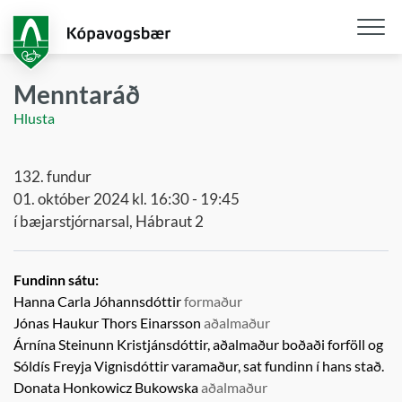
Fara
í
aðalefni
Opna
/
Menntaráð
loka
Hlusta
snjall
132. fundur
01. október 2024 kl. 16:30 - 19:45
í bæjarstjórnarsal, Hábraut 2
Fundinn sátu:
Hanna Carla Jóhannsdóttir
formaður
Jónas Haukur Thors Einarsson
aðalmaður
Árnína Steinunn Kristjánsdóttir, aðalmaður boðaði forföll og
Sóldís Freyja Vignisdóttir
varamaður,
sat fundinn í hans stað.
Donata Honkowicz Bukowska
aðalmaður