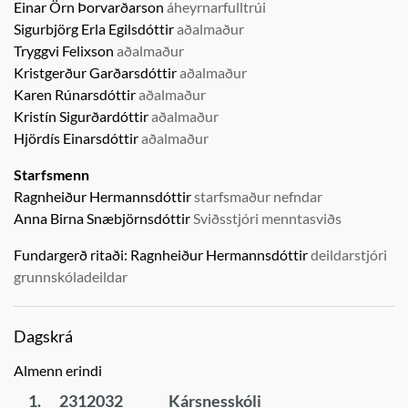
Einar Örn Þorvarðarson
áheyrnarfulltrúi
Sigurbjörg Erla Egilsdóttir
aðalmaður
Tryggvi Felixson
aðalmaður
Kristgerður Garðarsdóttir
aðalmaður
Karen Rúnarsdóttir
aðalmaður
Kristín Sigurðardóttir
aðalmaður
Hjördís Einarsdóttir
aðalmaður
Starfsmenn
Ragnheiður Hermannsdóttir
starfsmaður nefndar
Anna Birna Snæbjörnsdóttir
Sviðsstjóri menntasviðs
Fundargerð ritaði:
Ragnheiður Hermannsdóttir
deildarstjóri
grunnskóladeildar
Dagskrá
Almenn erindi
1.
2312032
Kársnesskóli