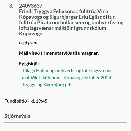
3.
24093637
Erindi Tryggva Felixsonar, fulltrúa Vina
Kópavogs og Sigurbjargar Erlu Egilsdóttur,
fulltrúa Pírata um hollar sem og umhverfis- og
loftslagsvænar máltíðir í grunnskólum
Kópavogs
Lagt fram.
Máli vísað til menntasviðs til umsagnar.
Fylgiskjöl:
Tillaga Hollar og umhverfis og loftslagsvænar
máltíðir í skólunum í Kópavogi oktober 2024
Tryggvi og Sigurbjörg.pdf
Fundi slitið - kl. 19:45.
Stjórnsýsla