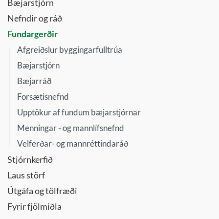
Bæjarstjórn
Nefndir og ráð
Fundargerðir
Afgreiðslur byggingarfulltrúa
Bæjarstjórn
Bæjarráð
Forsætisnefnd
Upptökur af fundum bæjarstjórnar
Menningar - og mannlífsnefnd
Velferðar- og mannréttindaráð
Stjórnkerfið
Laus störf
Útgáfa og tölfræði
Fyrir fjölmiðla