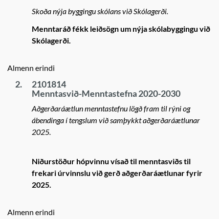
Skoða nýja byggingu skólans við Skólagerði.
Menntaráð fékk leiðsögn um nýja skólabyggingu við
Skólagerði.
Almenn erindi
2.
2101814
Menntasvið-Menntastefna 2020-2030
Aðgerðaráætlun menntastefnu lögð fram til rýni og
ábendinga í tengslum við samþykkt aðgerðaráætlunar
2025.
Niðurstöður hópvinnu vísað til menntasviðs til
frekari úrvinnslu við gerð aðgerðaráætlunar fyrir
2025.
Almenn erindi