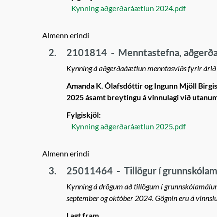
Kynning aðgerðaráætlun 2024.pdf
Almenn erindi
2.
2101814
-
Menntastefna, aðgerð
Kynning á aðgerðaáætlun menntasviðs fyrir ári
Amanda K. Ólafsdóttir og Ingunn Mjöll Birgi
2025 ásamt breytingu á vinnulagi við utanu
Fylgiskjöl:
Kynning aðgerðaráætlun 2025.pdf
Almenn erindi
3.
25011464
-
Tillögur í grunnskól
Kynning á drögum að tillögum í grunnskólamálum
september og október 2024. Gögnin eru á vinnslu
Lagt fram.