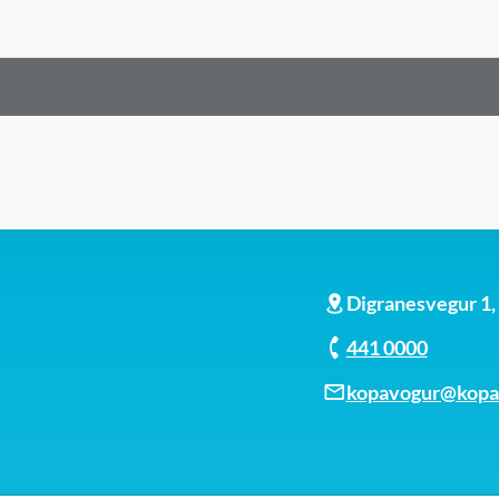
Digranesvegur 1
441 0000
kopavogur@kopav