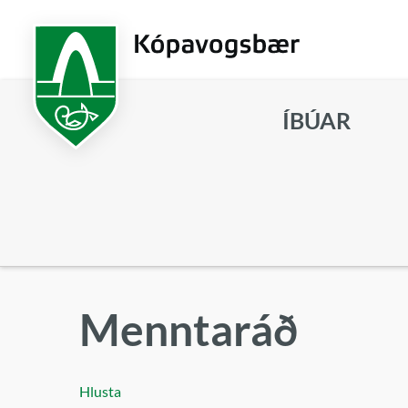
Fara
í
aðalefni
ÍBÚAR
Leita
Menntaráð
Hlusta