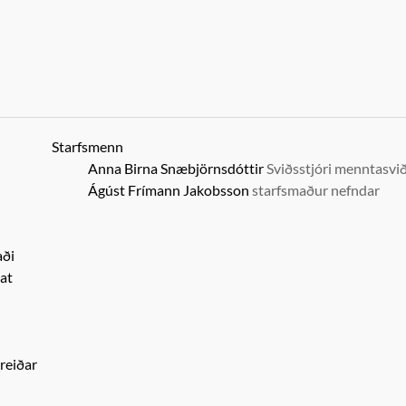
Starfsmenn
Anna Birna Snæbjörnsdóttir
Sviðsstjóri menntasvi
Ágúst Frímann Jakobsson
starfsmaður nefndar
aði
at
reiðar