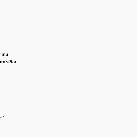
rinu
m síðar.
 í