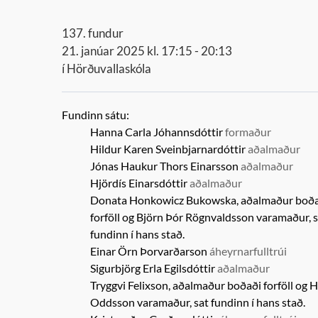
137. fundur
21. janúar 2025 kl. 17:15 - 20:13
í Hörðuvallaskóla
Fundinn sátu:
Hanna Carla Jóhannsdóttir
formaður
Hildur Karen Sveinbjarnardóttir
aðalmaður
Jónas Haukur Thors Einarsson
aðalmaður
Hjördís Einarsdóttir
aðalmaður
Donata Honkowicz Bukowska, aðalmaður boð
forföll og
Björn Þór Rögnvaldsson
varamaður,
s
fundinn í hans stað.
Einar Örn Þorvarðarson
áheyrnarfulltrúi
Sigurbjörg Erla Egilsdóttir
aðalmaður
Tryggvi Felixson, aðalmaður boðaði forföll og
H
Oddsson
varamaður,
sat fundinn í hans stað.