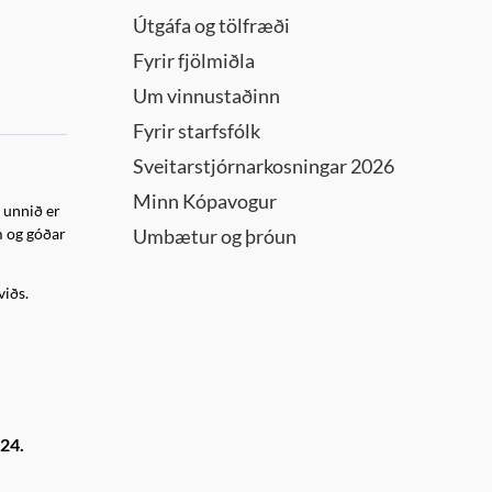
Útgáfa og tölfræði
Fyrir fjölmiðla
Um vinnustaðinn
Fyrir starfsfólk
Sveitarstjórnarkosningar 2026
Minn Kópavogur
 unnið er
m og góðar
Umbætur og þróun
viðs.
024.