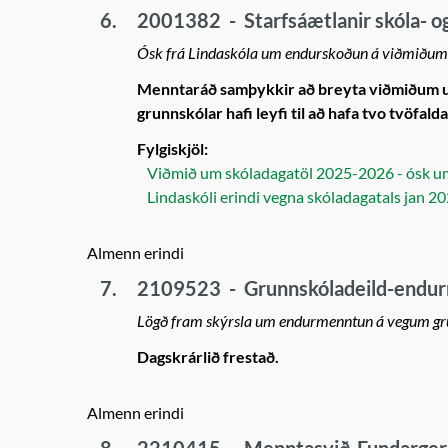
6.
2001382
-
Starfsáætlanir skóla- o
Ósk frá Lindaskóla um endurskoðun á viðmiðum f
Menntaráð samþykkir að breyta viðmiðum um
grunnskólar hafi leyfi til að hafa tvo tvöfald
Fylgiskjöl:
Viðmið um skóladagatöl 2025-2026 - ósk 
Lindaskóli erindi vegna skóladagatals jan 2
Almenn erindi
7.
2109523
-
Grunnskóladeild-endu
Lögð fram skýrsla um endurmenntun á vegum gr
Dagskrárlið frestað.
Almenn erindi