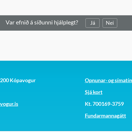
Var efnið á síðunni hjálplegt?
Já
Nei
, 200 Kópavogur
Opnunar- og símatí
Sjá kort
ogur.is
Kt. 700169-3759
Fundarmannagátt