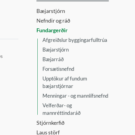
Bæjarstjórn
Nefndir og ráð
Fundargerðir
Afgreiðslur byggingarfulltrúa
Bæjarstjórn
ðs
Bæjarráð
Forsætisnefnd
Upptökur af fundum
bæjarstjórnar
Menningar - og mannlífsnefnd
Velferðar- og
mannréttindaráð
Stjórnkerfið
Laus störf