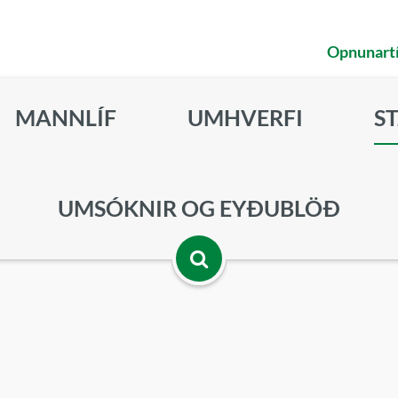
Opnunart
MANNLÍF
UMHVERFI
S
UMSÓKNIR OG EYÐUBLÖÐ
Opna
leitarbox