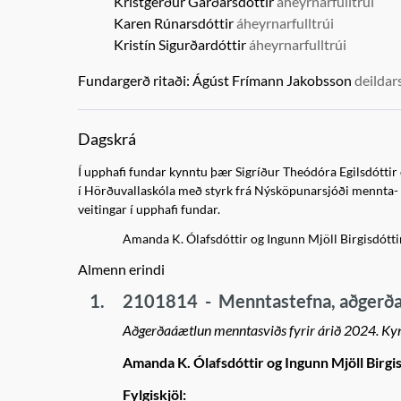
Kristgerður Garðarsdóttir
áheyrnarfulltrúi
Karen Rúnarsdóttir
áheyrnarfulltrúi
Kristín Sigurðardóttir
áheyrnarfulltrúi
Fundargerð ritaði:
Ágúst Frímann Jakobsson
deildar
Dagskrá
Í upphafi fundar kynntu þær Sigríður Theódóra Egilsdótti
í Hörðuvallaskóla með styrk frá Nýsköpunarsjóði mennta
veitingar í upphafi fundar.
Amanda K. Ólafsdóttir og Ingunn Mjöll Birgisdóttir
Almenn erindi
1.
2101814
-
Menntastefna, aðgerð
Aðgerðaáætlun menntasviðs fyrir árið 2024. Kynn
Amanda K. Ólafsdóttir og Ingunn Mjöll Birg
Fylgiskjöl: