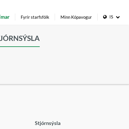
ímar
IS
Fyrir starfsfólk
Minn Kópavogur
TJÓRNSÝSLA
Stjórnsýsla