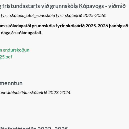
g frístundastarfs við grunnskóla Kópavogs - viðmið
yrir skóladagatöl grunnskóla fyrir skólaárið 2025-2026.
 skóladagatöl grunnskóla fyrir skólaárið 2025-2026 þannig að
a daga á skóladagatali.
um endurskoðun
025.pdf
rmenntun
unnskóladeildar skólaárið 2023-2024.