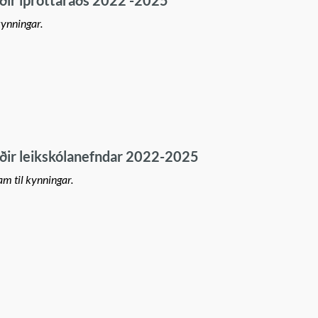
ir íþróttaráðs 2022 -2025
kynningar.
ir leikskólanefndar 2022-2025
m til kynningar.