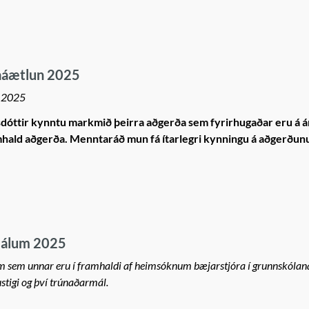
aáætlun 2025
ð 2025
sdóttir kynntu markmið þeirra aðgerða sem fyrirhugaðar eru á á
mhald aðgerða. Menntaráð mun fá ítarlegri kynningu á aðgerðunu
amálum 2025
 sem unnar eru í framhaldi af heimsóknum bæjarstjóra í grunnskólana
stigi og því trúnaðarmál.