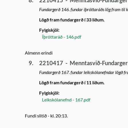
8.
2210415
-
Menntasvið-Fundargerð
Fundargerð 146. fundar íþróttaráðs lög fram til 
Lögð fram fundargerð í 33 liðum.
Fylgiskjöl:
Íþróttaráð - 146.pdf
Almenn erindi
9.
2210417
-
Menntasvið-Fundargerð
Fundargerð 167. fundar leikskólanefndar lögð fra
Lögð fram fundargerð í 11 liðum.
Fylgiskjöl:
Leikskólanefnd - 167.pdf
Fundi slitið - kl. 20:13.