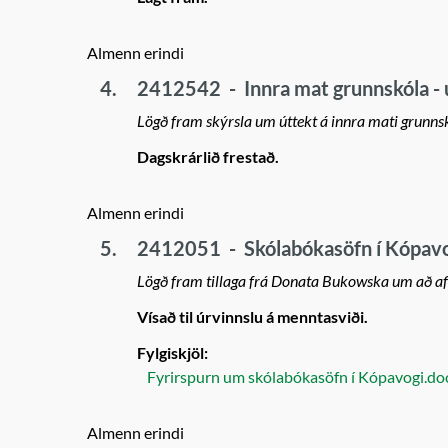
Almenn erindi
4.
2412542
-
Innra mat grunnskóla -
Lögð fram skýrsla um úttekt á innra mati grunns
Dagskrárlið frestað.
Almenn erindi
5.
2412051
-
Skólabókasöfn í Kópavog
Lögð fram tillaga frá Donata Bukowska um að af
Vísað til úrvinnslu á menntasviði.
Fylgiskjöl:
Fyrirspurn um skólabókasöfn í Kópavogi.do
Almenn erindi