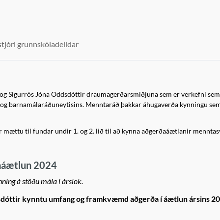
stjóri grunnskóladeildar
r og Sigurrós Jóna Oddsdóttir draumagerðarsmiðjuna sem er verkefni sem
- og barnamálaráðuneytisins. Menntaráð þakkar áhugaverða kynningu se
 mættu til fundar undir 1. og 2. lið til að kynna aðgerðaáætlanir menntas
aáætlun 2024
ing á stöðu mála í árslok.
isdóttir kynntu umfang og framkvæmd aðgerða í áætlun ársins 2