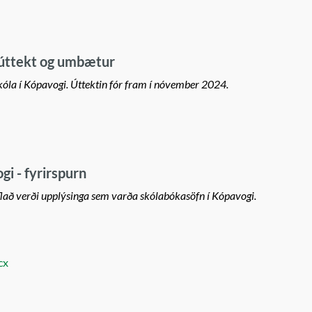
 úttekt og umbætur
kóla í Kópavogi. Úttektin fór fram í nóvember 2024.
i - fyrirspurn
lað verði upplýsinga sem varða skólabókasöfn í Kópavogi.
cx