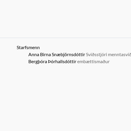
Starfsmenn
Anna Birna Snæbjörnsdóttir
Sviðsstjóri menntasvi
Bergþóra Þórhallsdóttir
embættismaður