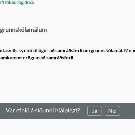
rfi lokadrög.docx
 í grunnskólamálum
ntasviðs kynnti tillögur að samráðsferli um grunnskólamál. Men
óp samkvæmt drögum að samráðsferli.
Var efnið á síðunni hjálplegt?
Já
Nei