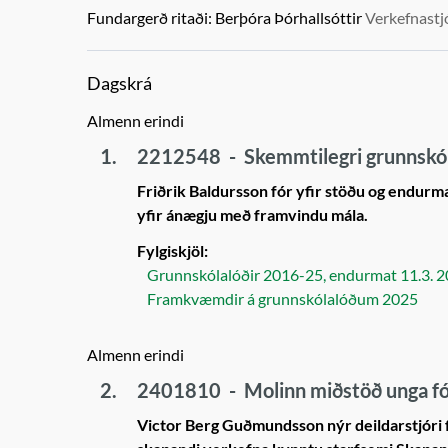
Fundargerð ritaði:
Berþóra Þórhallsóttir
Verkefnastj
Dagskrá
Almenn erindi
1.
2212548
-
Skemmtilegri grunnskól
Friðrik Baldursson fór yfir stöðu og endurm
yfir ánægju með framvindu mála.
Fylgiskjöl:
Grunnskólalóðir 2016-25, endurmat 11.3. 2
Framkvæmdir á grunnskólalóðum 2025
Almenn erindi
2.
2401810
-
Molinn miðstöð unga fó
Victor Berg Guðmundsson nýr deildarstjóri 