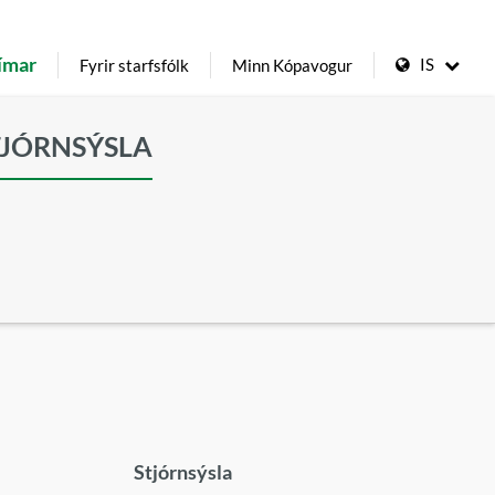
ímar
IS
Fyrir starfsfólk
Minn Kópavogur
TJÓRNSÝSLA
Stjórnsýsla