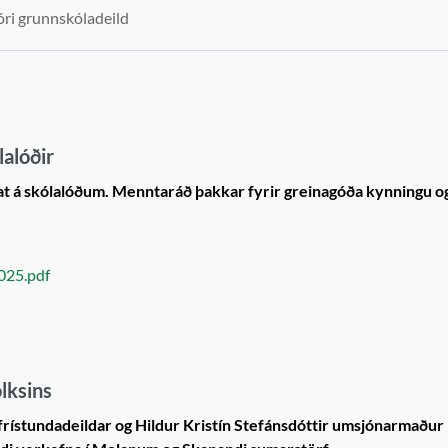
óri grunnskóladeild
alóðir
at á skólalóðum. Menntaráð þakkar fyrir greinagóða kynningu og
025.pdf
lksins
frístundadeildar og Hildur Kristín Stefánsdóttir umsjónarmaður