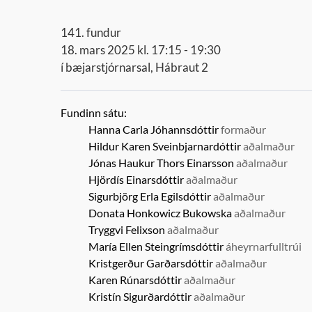
141. fundur
18. mars 2025 kl. 17:15 - 19:30
í bæjarstjórnarsal, Hábraut 2
Fundinn sátu:
Hanna Carla Jóhannsdóttir
formaður
Hildur Karen Sveinbjarnardóttir
aðalmaður
Jónas Haukur Thors Einarsson
aðalmaður
Hjördís Einarsdóttir
aðalmaður
Sigurbjörg Erla Egilsdóttir
aðalmaður
Donata Honkowicz Bukowska
aðalmaður
Tryggvi Felixson
aðalmaður
María Ellen Steingrímsdóttir
áheyrnarfulltrúi
Kristgerður Garðarsdóttir
aðalmaður
Karen Rúnarsdóttir
aðalmaður
Kristín Sigurðardóttir
aðalmaður