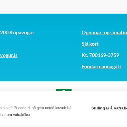
, 200 Kópavogur
Opnunar- og símatí
Sjá kort
ogur.is
Kt. 700169-3759
Fundarmannagátt
ni vefsíðunnar, til að geta notað lausnir frá
Stillingar á vafr
nar um vafrakökur