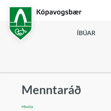
Fara
í
aðalefni
ÍBÚAR
Leita
Menntaráð
Hlusta