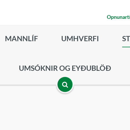
Opnunart
MANNLÍF
UMHVERFI
S
UMSÓKNIR OG EYÐUBLÖÐ
Opna
leitarbox