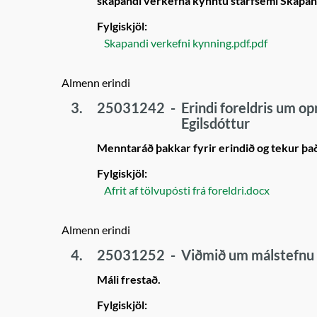
skapandi verkefna kynntu starfsemi Skapan
Fylgiskjöl:
Skapandi verkefni kynning.pdf.pdf
Almenn erindi
3.
25031242
-
Erindi foreldris um o
Egilsdóttur
Menntaráð þakkar fyrir erindið og tekur þa
Fylgiskjöl:
Afrit af tölvupósti frá foreldri.docx
Almenn erindi
4.
25031252
-
Viðmið um málstefnu í 
Máli frestað.
Fylgiskjöl: