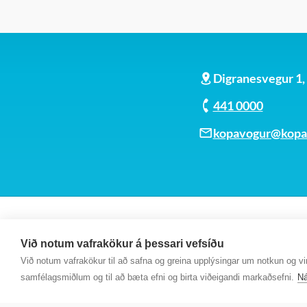
Digranesvegur 1
441 0000
kopavogur@kopav
Við notum vafrakökur á þessari vefsíðu
Við notum vafrakökur til að safna og greina upplýsingar um notkun og virk
samfélagsmiðlum og til að bæta efni og birta viðeigandi markaðsefni.
Ná