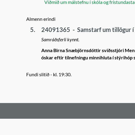
Viðmið um málstefnu í skóla og frístundasta
Almenn erindi
5.
24091365
-
Samstarf um tillögur
Samráðsferli kynnt.
Anna Birna Snæbjörnsdóttir sviðsstjóri Men
óskar eftir tilnefningu minnihluta í stýrih
Fundi slitið - kl. 19:30.