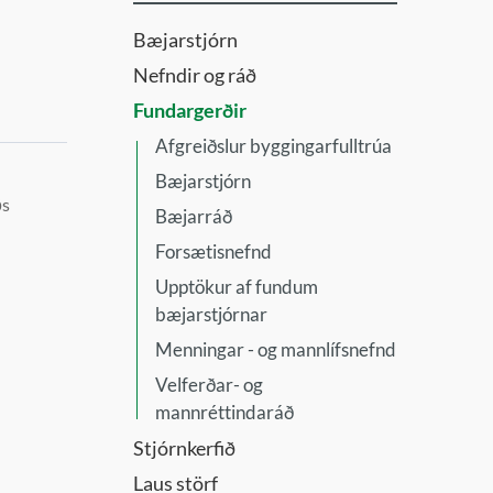
Bæjarstjórn
Nefndir og ráð
Fundargerðir
Afgreiðslur byggingarfulltrúa
Bæjarstjórn
ðs
Bæjarráð
Forsætisnefnd
Upptökur af fundum
bæjarstjórnar
Menningar - og mannlífsnefnd
Velferðar- og
mannréttindaráð
Stjórnkerfið
Laus störf