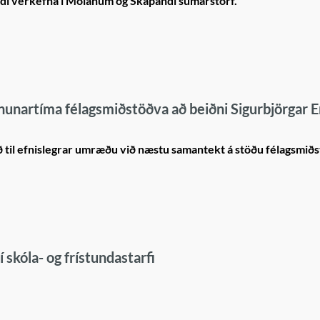
di verkefna í Molanum og Skapandi sumarstörf.
pnunartíma félagsmiðstöðva að beiðni Sigurbjörgar E
ð til efnislegrar umræðu við næstu samantekt á stöðu félagsmið
skóla- og frístundastarfi