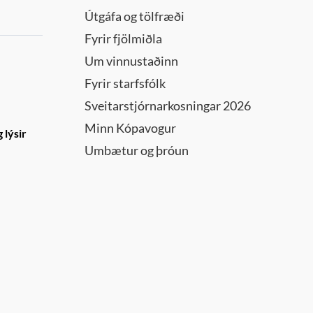
Útgáfa og tölfræði
Fyrir fjölmiðla
Um vinnustaðinn
Fyrir starfsfólk
Sveitarstjórnarkosningar 2026
Minn Kópavogur
 lýsir
Umbætur og þróun