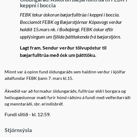
keppni í boccia
FEBK tekur áskorun bæjarfulltrúa í keppni í boccia.
Bocciamót FEBK og Bæjarstjórnar Kópavogs verður
haldið 15.mars nk. í Boðaþingi. FEBK óskar eftir
upplýsingum um fjölda þátttakenda frá bæjarstjórn.
Lagt fram. Sendur verður tölvupóstur til
bæjarfulltrúa með ósk um þátttöku.
Minnt var á opinn fund öldungaráðs sem haldinn verður í kjölfar
aðalfundar FEBK þann 7. mars kl.15.
Ákveðið var að formaður öldungaráðs, fulltrúar eldri borgara og
heilsugæslunnar mæti fyrir hönd ráðsins á fundi með velferðarráði
og menntaráði, sbr. erindisbréf.
Fundi slitið - kl. 12:59.
Stjórnsýsla