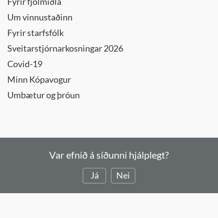
Fyrir fjölmiðla
Um vinnustaðinn
Fyrir starfsfólk
Sveitarstjórnarkosningar 2026
Covid-19
Minn Kópavogur
Umbætur og þróun
Var efnið á síðunni hjálplegt?
Já
Nei