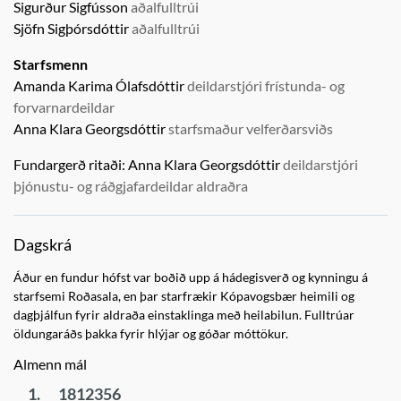
Sigurður Sigfússon
aðalfulltrúi
Sjöfn Sigþórsdóttir
aðalfulltrúi
Starfsmenn
Amanda Karima Ólafsdóttir
deildarstjóri frístunda- og
forvarnardeildar
Anna Klara Georgsdóttir
starfsmaður velferðarsviðs
Fundargerð ritaði:
Anna Klara Georgsdóttir
deildarstjóri
þjónustu- og ráðgjafardeildar aldraðra
Dagskrá
Áður en fundur hófst var boðið upp á hádegisverð og kynningu á
starfsemi Roðasala, en þar starfrækir Kópavogsbær heimili og
dagþjálfun fyrir aldraða einstaklinga með heilabilun. Fulltrúar
öldungaráðs þakka fyrir hlýjar og góðar móttökur.
Almenn mál
1.
1812356