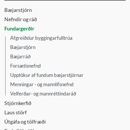
Bæjarstjórn
Nefndir og ráð
Fundargerðir
Afgreiðslur byggingarfulltrúa
Bæjarstjórn
Bæjarráð
Forsætisnefnd
Upptökur af fundum bæjarstjórnar
Menningar - og mannlífsnefnd
Velferðar- og mannréttindaráð
Stjórnkerfið
Laus störf
Útgáfa og tölfræði