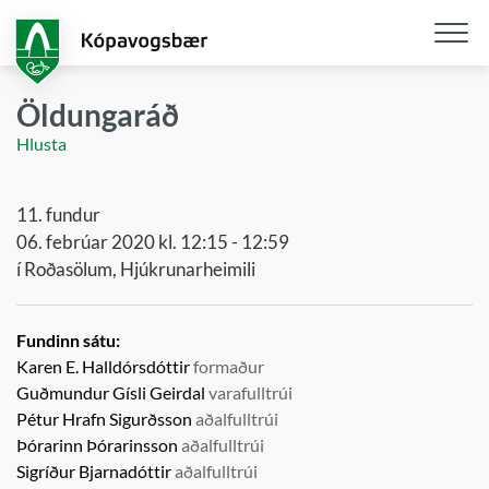
Fara
í
aðalefni
Opna
/
Öldungaráð
loka
Hlusta
snjall
11. fundur
06. febrúar 2020 kl. 12:15 - 12:59
í Roðasölum, Hjúkrunarheimili
Fundinn sátu:
Karen E. Halldórsdóttir
formaður
Guðmundur Gísli Geirdal
varafulltrúi
Pétur Hrafn Sigurðsson
aðalfulltrúi
Þórarinn Þórarinsson
aðalfulltrúi
Sigríður Bjarnadóttir
aðalfulltrúi