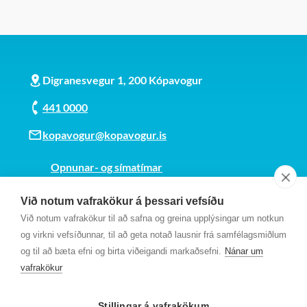
Digranesvegur 1, 200 Kópavogur
441 0000
kopavogur@kopavogur.is
Opnunar- og símatímar
Sjá kort
Við notum vafrakökur á þessari vefsíðu
Kt. 700169-3759
Við notum vafrakökur til að safna og greina upplýsingar um notkun
Fundarmannagátt
og virkni vefsíðunnar, til að geta notað lausnir frá samfélagsmiðlum
og til að bæta efni og birta viðeigandi markaðsefni.
Nánar um
vafrakökur
Stillingar á vafrakökum