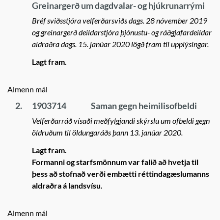
Greinargerð um dagdvalar- og hjúkrunarrými
Bréf sviðsstjóra velferðarsviðs dags. 28 nóvember 2019
og greinargerð deildarstjóra þjónustu- og ráðgjafardeildar
aldraðra dags. 15. janúar 2020 lögð fram til upplýsingar.
Lagt fram.
Almenn mál
2.
1903714
Saman gegn heimilisofbeldi
Velferðarráð vísaði meðfylgjandi skýrslu um ofbeldi gegn
öldruðum til öldungaráðs þann 13. janúar 2020.
Lagt fram.
Formanni og starfsmönnum var falið að hvetja til
þess að stofnað verði embætti réttindagæslumanns
aldraðra á landsvísu.
Almenn mál