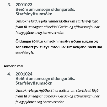
3.
2001023
Beiðni um umsögn öldungaráðs.
Starfsleyfisumsókn
Umsókn Huldu Fjólu Hilmarsdóttur um starfsleyfi lögð
fram til umsagnar að beiðni Gæða- og eftirlitsstofnunar
félagsþjónustu og barnaverndar.
Öldungaráð lítur umsóknina jákvæðum augum og
sér ekkert því til fyrirstöðu að umsækjandi sæki um
starfsleyfi.
Almenn mál
4.
2001024
Beiðni um umsögn öldungaráðs.
Starfsleyfisumsókn
Umsókn Helgu Agöthu Einarsdóttur um starfsleyfi lögð
fram til umsagnar að beiðni Gæða- og eftirlitsstofnunar
félagsþjónustu og barnaverndar.