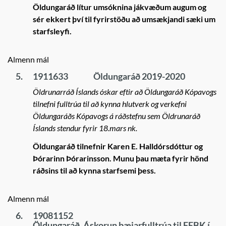
Öldungaráð lítur umsóknina jákvæðum augum og
sér ekkert því til fyrirstöðu að umsækjandi sæki um
starfsleyfi.
Almenn mál
5.
1911633
Öldungaráð 2019-2020
Öldrunarráð Íslands óskar eftir að Öldungaráð Kópavogs
tilnefni fulltrúa til að kynna hlutverk og verkefni
Öldungaráðs Kópavogs á ráðstefnu sem Öldrunaráð
Íslands stendur fyrir 18.mars nk.
Öldungaráð tilnefnir Karen E. Halldórsdóttur og
Þórarinn Þórarinsson. Munu þau mæta fyrir hönd
ráðsins til að kynna starfsemi þess.
Almenn mál
6.
19081152
Öldungaráð. Áskorun bæjarfulltrúa til FEBK í