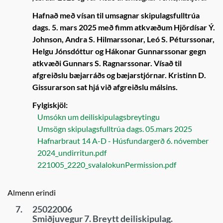
Hafnað með vísan til umsagnar skipulagsfulltrúa
dags. 5. mars 2025 með fimm atkvæðum Hjördísar Ý.
Johnson, Andra S. Hilmarssonar, Leó S. Péturssonar,
Helgu Jónsdóttur og Hákonar Gunnarssonar gegn
atkvæði Gunnars S. Ragnarssonar. Vísað til
afgreiðslu bæjarráðs og bæjarstjórnar. Kristinn D.
Gissurarson sat hjá við afgreiðslu málsins.
Fylgiskjöl:
Umsókn um deiliskipulagsbreytingu
Umsögn skipulagsfulltrúa dags. 05.mars 2025
Hafnarbraut 14 A-D - Húsfundargerð 6. nóvember
2024_undirritun.pdf
221005_2220_svalalokunPermission.pdf
Almenn erindi
7.
25022006
Smiðjuvegur 7. Breytt deiliskipulag.