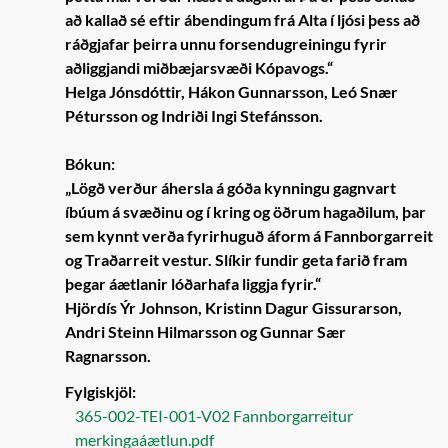
að kallað sé eftir ábendingum frá Alta í ljósi þess að
ráðgjafar þeirra unnu forsendugreiningu fyrir
aðliggjandi miðbæjarsvæði Kópavogs.“
Helga Jónsdóttir, Hákon Gunnarsson, Leó Snær
Pétursson og Indriði Ingi Stefánsson.
Bókun:
„Lögð verður áhersla á góða kynningu gagnvart
íbúum á svæðinu og í kring og öðrum hagaðilum, þar
sem kynnt verða fyrirhuguð áform á Fannborgarreit
og Traðarreit vestur. Slíkir fundir geta farið fram
þegar áætlanir lóðarhafa liggja fyrir.“
Hjördís Ýr Johnson, Kristinn Dagur Gissurarson,
Andri Steinn Hilmarsson og Gunnar Sær
Ragnarsson.
Fylgiskjöl:
365-002-TEI-001-V02 Fannborgarreitur
merkingaáætlun.pdf