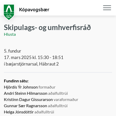
Fara
í
aðalefni
Opna
/
Skipulags- og umhverfisráð
loka
Hlusta
snjall
5. fundur
17. mars 2025 kl. 15:30 - 18:51
í bæjarstjórnarsal, Hábraut 2
Fundinn sátu:
Hjördís Ýr Johnson
formaður
Andri Steinn Hilmarsson
aðalfulltrúi
Kristinn Dagur Gissurarson
varaformaður
Gunnar Sær Ragnarsson
aðalfulltrúi
Helga Jónsdóttir
aðalfulltrúi