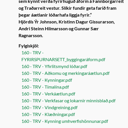
sem kynnt verða fyrirhuguð áform á Fannborgarreit
og Traðarreit vestur. Slíkir fundir geta farið fram
þegar áætlanir lóðarhafa liggja fyrir.“
Hjördís Ýr Johnson, Kristinn Dagur Gissurarson,
Andri Steinn Hilmarsson og Gunnar Sær
Ragnarsson.
Fylgiskjöl:
160 - TRV -
FYRIRSPURNARSETT_byggingaráform.pdf
160 - TRV - Yfirlitsmynd lóðar.pdf
160 - TRV - Aðkomu og merkingaráætlun.pdf
160 - TRV - Kynningar.pdf
160 - TRV - Tímalína.pdf
160 - TRV - Verkáætlun.pdf
160 - TRV - Verkfasar og lokarnir minnisblað.pdf
160 - TRV - Vindgreining.pdf
160 - TRV - Klæðningar.pdf
160 - TRV - Kynning umhverfishönnunar.pdf