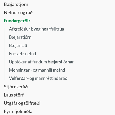
Bæjarstjórn
Nefndir og ráð
Fundargerðir
Afgreiðslur byggingarfulltrúa
Bæjarstjórn
Bæjarráð
Forsætisnefnd
Upptökur af fundum bæjarstjórnar
Menningar - og mannlífsnefnd
Velferðar- og mannréttindaráð
Stjórnkerfið
Laus störf
Útgáfa og tölfræði
Fyrir fjölmiðla