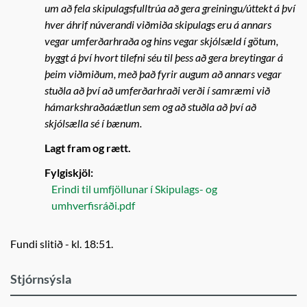
um að fela skipulagsfulltrúa að gera greiningu/úttekt á því
hver áhrif núverandi viðmiða skipulags eru á annars
vegar umferðarhraða og hins vegar skjólsæld í götum,
byggt á því hvort tilefni séu til þess að gera breytingar á
þeim viðmiðum, með það fyrir augum að annars vegar
stuðla að því að umferðarhraði verði í samræmi við
hámarkshraðaáætlun sem og að stuðla að því að
skjólsælla sé í bænum.
Lagt fram og rætt.
Fylgiskjöl:
Erindi til umfjöllunar í Skipulags- og
umhverfisráði.pdf
Fundi slitið - kl. 18:51.
Stjórnsýsla