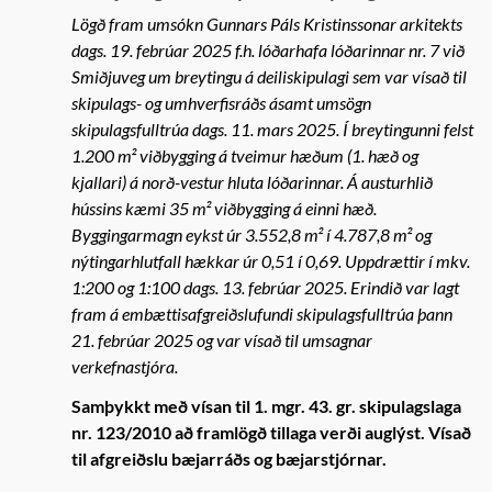
Lögð fram umsókn Gunnars Páls Kristinssonar arkitekts
dags. 19. febrúar 2025 f.h. lóðarhafa lóðarinnar nr. 7 við
Smiðjuveg um breytingu á deiliskipulagi sem var vísað til
skipulags- og umhverfisráðs ásamt umsögn
skipulagsfulltrúa dags. 11. mars 2025. Í breytingunni felst
1.200 m² viðbygging á tveimur hæðum (1. hæð og
kjallari) á norð-vestur hluta lóðarinnar. Á austurhlið
hússins kæmi 35 m² viðbygging á einni hæð.
Byggingarmagn eykst úr 3.552,8 m² í 4.787,8 m² og
nýtingarhlutfall hækkar úr 0,51 í 0,69. Uppdrættir í mkv.
1:200 og 1:100 dags. 13. febrúar 2025. Erindið var lagt
fram á embættisafgreiðslufundi skipulagsfulltrúa þann
21. febrúar 2025 og var vísað til umsagnar
verkefnastjóra.
Samþykkt með vísan til 1. mgr. 43. gr. skipulagslaga
nr. 123/2010 að framlögð tillaga verði auglýst. Vísað
til afgreiðslu bæjarráðs og bæjarstjórnar.