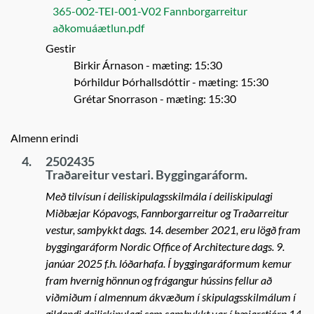
365-002-TEI-001-V02 Fannborgarreitur
aðkomuáætlun.pdf
Gestir
Birkir Árnason
- mæting: 15:30
Þórhildur Þórhallsdóttir
- mæting: 15:30
Grétar Snorrason
- mæting: 15:30
Almenn erindi
4.
2502435
Traðareitur vestari. Byggingaráform.
Með tilvísun í deiliskipulagsskilmála í deiliskipulagi
Miðbæjar Kópavogs, Fannborgarreitur og Traðarreitur
vestur, samþykkt dags. 14. desember 2021, eru lögð fram
byggingaráform Nordic Office of Architecture dags. 9.
janúar 2025 f.h. lóðarhafa. Í byggingaráformum kemur
fram hvernig hönnun og frágangur hússins fellur að
viðmiðum í almennum ákvæðum í skipulagsskilmálum í
gildandi deiliskipulagi sem samþykkt var í bæjarstjórn 14.