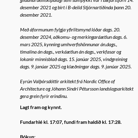
desember 2021 og birt í B-deild Stjórnartíðinda þann 20.
desember 2021.
Með áformunum fylgja yfirlitsmynd lóðar dags. 20.
desember 2024, aðkomu- og merkingaráætlun dags. 6.
mars 2025, kynning umhverfishönnunar án.dags.,
tímalína án dags., verkáætlun án dags., verkfasar og
lokanir minnisblað dags. 15. janúar 2025, vindgreining
dags. 9. janúar 2025 og klæðningar dags. 9. janúar 2025.
Eyrún Valþórsdóttir arkitekt frá Nordic Office of
Architecture og Jóhann Sindri Pétursson landslagsarkitekt
gera grein fyrir erindinu.
Lagt fram og kynnt.
Fundarhlé kl. 17:07, fundi fram haldið kl. 17:28.
Bókun: