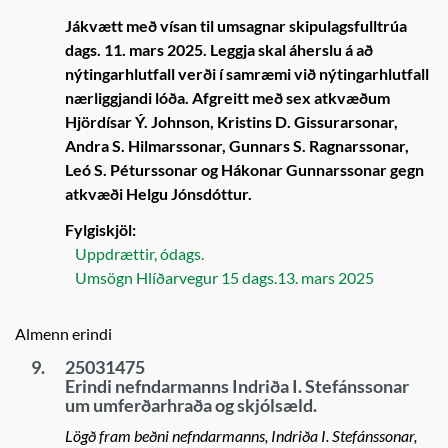
Jákvætt með vísan til umsagnar skipulagsfulltrúa
dags. 11. mars 2025. Leggja skal áherslu á að
nýtingarhlutfall verði í samræmi við nýtingarhlutfall
nærliggjandi lóða. Afgreitt með sex atkvæðum
Hjördísar Ý. Johnson, Kristins D. Gissurarsonar,
Andra S. Hilmarssonar, Gunnars S. Ragnarssonar,
Leó S. Péturssonar og Hákonar Gunnarssonar gegn
atkvæði Helgu Jónsdóttur.
Fylgiskjöl:
Uppdrættir, ódags.
Umsögn Hlíðarvegur 15 dags.13. mars 2025
Almenn erindi
9.
25031475
Erindi nefndarmanns Indriða I. Stefánssonar
um umferðarhraða og skjólsæld.
Lögð fram beðni nefndarmanns, Indriða I. Stefánssonar,