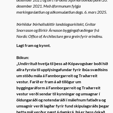
desember 2021. Með áformunum fylgja
merkingaráætlun og aðkomuáætlun dags. 6. mars 2025.
Þórhildur Þórhallsdóttir landslagsarkitekt, Grétar
Snorrason og Birkir Árnason byggingafræðingar frá
Nordic Office of Architecture gera grein fyrir erindinu.
Lagt fram og kynnt.
Bókun:
„Undirrituð hvetja til þess að Kópavogsbær boði hið
allra fyrsta til upplýsingafundar fyrir íbúa svæðisins
um stöðu mála á Fannborgarreit og Traðarreit
vestur. Farið er fram á að tillögur um
byggingaráform á Fannborgarreit og Traðarreit
vestur verði sendar til kynningar og umsagnar í
öldungaráði og notendaráði í málefnum fatlaðra og
umsagnir verði lagðar fyrir fund skipulagsráðs þegar
þetta mál verður næst á dagskrá. Þá er þess óskað