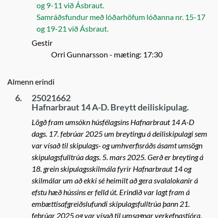
og 9-11 við Ásbraut.
Samráðsfundur með lóðarhöfum lóðanna nr. 15-17
og 19-21 við Ásbraut.
Gestir
Orri Gunnarsson
- mæting: 17:30
Almenn erindi
6.
25021662
Hafnarbraut 14 A-D. Breytt deiliskipulag.
Lögð fram umsókn húsfélagsins Hafnarbraut 14 A-D
dags. 17. febrúar 2025 um breytingu á deiliskipulagi sem
var vísað til skipulags- og umhverfisráðs ásamt umsögn
skipulagsfulltrúa dags. 5. mars 2025. Gerð er breyting á
18. grein skipulagsskilmála fyrir Hafnarbraut 14 og
skilmálar um að ekki sé heimilt að gera svalalokanir á
efstu hæð hússins er felld út. Erindið var lagt fram á
embættisafgreiðslufundi skipulagsfulltrúa þann 21.
febrúar 2025 og var vísað til umsagnar verkefnastjóra.