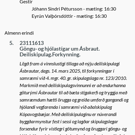
Gestir
Jóhann Sindri Pétursson
- mæting: 16:30
Eyrún Valþórsdóttir
- mæting: 16:30
Almenn erindi
5.
23111613
Göngu- og hjólastígar um Ásbraut.
Deiliskipulag.Forkynning.
Lögð fram á vinnslustigi tillaga að nýju deiliskipulagi
Ásbrautar, dags. 14. mars 2025, til forkynningar í
samræmi við 4. mgr. 40. gr. skipulagslaga nr. 123/2010.
Markmið með deiliskipulagsvinnunni er að endurhanna
göturými Ásbrautar til að bæta stígakerfi og tryggja með
samræmdum hætti örugga og greiða umferð gangandi og
hjólandi vegfarenda í samræmi við aðalskipulag
Kópavogsbæjar. Með deiliskipulaginu er núverandi
byggðarmynstur fest í sessi og lagðar skipulagslegar
forsendur fyrir vistlegri götumynd og öruggari göngu- og