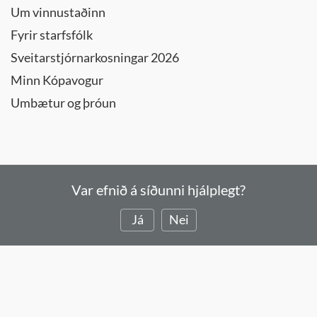
Um vinnustaðinn
Fyrir starfsfólk
Sveitarstjórnarkosningar 2026
Minn Kópavogur
Umbætur og þróun
Var efnið á síðunni hjálplegt?
Já
Nei