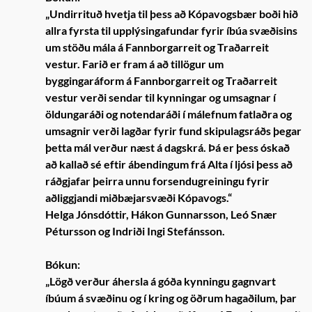
„Undirrituð hvetja til þess að Kópavogsbær boði hið
allra fyrsta til upplýsingafundar fyrir íbúa svæðisins
um stöðu mála á Fannborgarreit og Traðarreit
vestur. Farið er fram á að tillögur um
byggingaráform á Fannborgarreit og Traðarreit
vestur verði sendar til kynningar og umsagnar í
öldungaráði og notendaráði í málefnum fatlaðra og
umsagnir verði lagðar fyrir fund skipulagsráðs þegar
þetta mál verður næst á dagskrá. Þá er þess óskað
að kallað sé eftir ábendingum frá Alta í ljósi þess að
ráðgjafar þeirra unnu forsendugreiningu fyrir
aðliggjandi miðbæjarsvæði Kópavogs.“
Helga Jónsdóttir, Hákon Gunnarsson, Leó Snær
Pétursson og Indriði Ingi Stefánsson.
Bókun:
„Lögð verður áhersla á góða kynningu gagnvart
íbúum á svæðinu og í kring og öðrum hagaðilum, þar