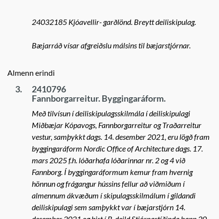
24032185 Kjóavellir- garðlönd. Breytt deiliskipulag.
Bæjarráð vísar afgreiðslu málsins til bæjarstjórnar.
Almenn erindi
3.
2410796
Fannborgarreitur. Byggingaráform.
Með tilvísun í deiliskipulagsskilmála í deiliskipulagi
Miðbæjar Kópavogs, Fannborgarreitur og Traðarreitur
vestur, samþykkt dags. 14. desember 2021, eru lögð fram
byggingaráform Nordic Office of Architecture dags. 17.
mars 2025 f.h. lóðarhafa lóðarinnar nr. 2 og 4 við
Fannborg. Í byggingaráformum kemur fram hvernig
hönnun og frágangur hússins fellur að viðmiðum í
almennum ákvæðum í skipulagsskilmálum í gildandi
deiliskipulagi sem samþykkt var í bæjarstjórn 14.
desember 2021 og birt í B-deild Stjórnartíðinda þann 20.