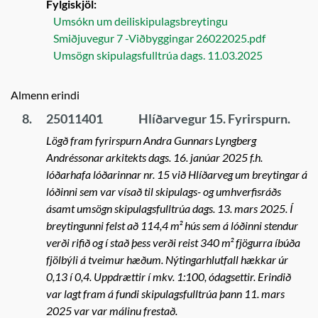
Fylgiskjöl:
Umsókn um deiliskipulagsbreytingu
Smiðjuvegur 7 -Viðbyggingar 26022025.pdf
Umsögn skipulagsfulltrúa dags. 11.03.2025
Almenn erindi
8.
25011401
Hlíðarvegur 15. Fyrirspurn.
Lögð fram fyrirspurn Andra Gunnars Lyngberg
Andréssonar arkitekts dags. 16. janúar 2025 f.h.
lóðarhafa lóðarinnar nr. 15 við Hlíðarveg um breytingar á
lóðinni sem var vísað til skipulags- og umhverfisráðs
ásamt umsögn skipulagsfulltrúa dags. 13. mars 2025. Í
breytingunni felst að 114,4 m² hús sem á lóðinni stendur
verði rifið og í stað þess verði reist 340 m² fjögurra íbúða
fjölbýli á tveimur hæðum. Nýtingarhlutfall hækkar úr
0,13 í 0,4. Uppdrættir í mkv. 1:100, ódagsettir. Erindið
var lagt fram á fundi skipulagsfulltrúa þann 11. mars
2025 var var málinu frestað.