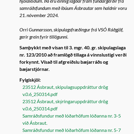
hjólaleiðum. Þá eru einnig lagðar fram fundargerðir frá
samráðsfundum með íbúum Ásbrautar sem haldnir voru
21. nóvember 2024.
Orri Gunnarsson, skipulagsfræðingur frá VSÓ Ráðgjöf,
gerir grein fyrir tillögunni.
Samþykkt með vísan til 3. mgr. 40. gr. skipulagslaga
nr. 123/2010 að framlögð tillaga á vinnslustigi verði
forkynnt. Vísað til afgreiðslu bæjarráðs og
bæjarstjórnar.
Fylgiskjöl:
23512 Ásbraut, skipulagsuppdráttur drög
v.0.6_250314.pdf
23512 Ásbraut, skýringaruppdráttur drög
v.0.6_250314.pdf
Samráðsfundur með lóðarhöfum lóðanna nr. 3-5
við Ásbraut.
Samráðsfundur með lóðarhöfum lóðanna nr. 5-7