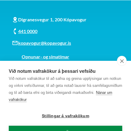
Digranesvegur 1, 200 Kópavogur
441 0000
kopavogur@kopavogur.is
Opnunar- og símatímar
Sjá kort
Við notum vafrakökur á þessari vefsíðu
Kt. 700169-3759
Við notum vafrakökur til að safna og greina upplýsingar um notkun
Fundarmannagátt
og virkni vefsíðunnar, til að geta notað lausnir frá samfélagsmiðlum
og til að bæta efni og birta viðeigandi markaðsefni.
Nánar um
vafrakökur
Stillingar á vafrakökum