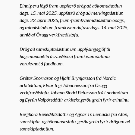
Einnig eru lögð fram uppfærð drög að aðkomuáætlun
dags. 15. maí 2025, uppfærð drög að merkingaáætlun
dags. 22. apríl 2025, frum-framkvæmdaáætlun ódags.,
og minnisblað um framkvæmdafasa dags. 14. maí 2025,
unnið af Örugg verkfræðistofu.
Drög að samskiptaáætlun um upplýsingagjöf til
hagsmunaaðila á svæðinu á framkvæmdatíma
vorukynnt á fundinum.
Grétar Snorrason og Hjalti Brynjarsson frá Nordic
arkitektum, Elvar Ingi Jóhannesson frá Örugg
verkfræðistofu, Jóhann Sindri Pétursson frá Landmótum
og Eyrún Valþórsdóttir arkitekt gerðu grein fyrir erindinu.
Bergþóra Benediktsdóttir og Agnar Tr. Lemacks frá Aton,
samskipta- og hönnunarstofu, gerðu grein fyrir drögum að
samskiptaáætlun.