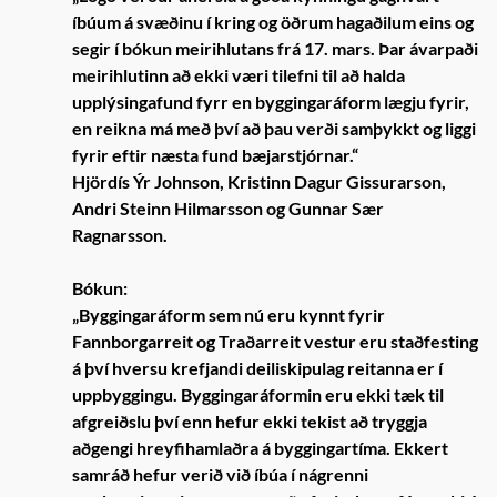
íbúum á svæðinu í kring og öðrum hagaðilum eins og
segir í bókun meirihlutans frá 17. mars. Þar ávarpaði
meirihlutinn að ekki væri tilefni til að halda
upplýsingafund fyrr en byggingaráform lægju fyrir,
en reikna má með því að þau verði samþykkt og liggi
fyrir eftir næsta fund bæjarstjórnar.“
Hjördís Ýr Johnson, Kristinn Dagur Gissurarson,
Andri Steinn Hilmarsson og Gunnar Sær
Ragnarsson.
Bókun:
„Byggingaráform sem nú eru kynnt fyrir
Fannborgarreit og Traðarreit vestur eru staðfesting
á því hversu krefjandi deiliskipulag reitanna er í
uppbyggingu. Byggingaráformin eru ekki tæk til
afgreiðslu því enn hefur ekki tekist að tryggja
aðgengi hreyfihamlaðra á byggingartíma. Ekkert
samráð hefur verið við íbúa í nágrenni