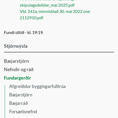
skipulagsdeildar_maí 2025.pdf
Vbl. 241a, minnisblað 30. maí 2022 one
2112910.pdf
Fundi slitið - kl. 19:19.
Stjórnsýsla
Bæjarstjórn
Nefndir og ráð
Fundargerðir
Afgreiðslur byggingarfulltrúa
Bæjarstjórn
Bæjarráð
Forsætisnefnd