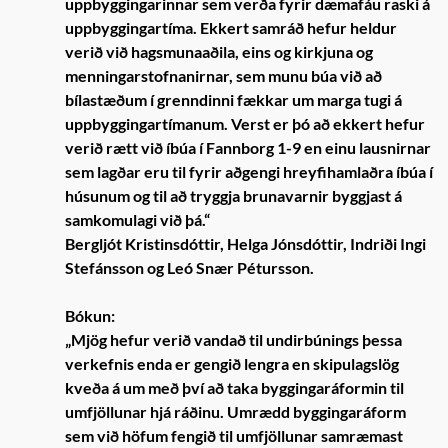
uppbyggingarinnar sem verða fyrir dæmafáu raski á
uppbyggingartíma. Ekkert samráð hefur heldur
verið við hagsmunaaðila, eins og kirkjuna og
menningarstofnanirnar, sem munu búa við að
bílastæðum í grenndinni fækkar um marga tugi á
uppbyggingartímanum. Verst er þó að ekkert hefur
verið rætt við íbúa í Fannborg 1-9 en einu lausnirnar
sem lagðar eru til fyrir aðgengi hreyfihamlaðra íbúa í
húsunum og til að tryggja brunavarnir byggjast á
samkomulagi við þá.“
Bergljót Kristinsdóttir, Helga Jónsdóttir, Indriði Ingi
Stefánsson og Leó Snær Pétursson.
Bókun:
„Mjög hefur verið vandað til undirbúnings þessa
verkefnis enda er gengið lengra en skipulagslög
kveða á um með því að taka byggingaráformin til
umfjöllunar hjá ráðinu. Umrædd byggingaráform
sem við höfum fengið til umfjöllunar samræmast