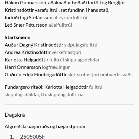
Hákon Gunnarsson, aðalmaður boðaði forföll og
Bergljót
Kristinsdóttir
varafulltrúi,
sat fundinn í hans stað.
Indriði Ingi Stefánsson
áheyrnarfulltrúi
Leó Snær Pétursson
aðalfulltrúi
Starfsmenn
Auður Dagný Kristinsdóttir
skipulagsfulltrúi
Andrea Kristinsdóttir
verkefnastjóri
Karlotta Helgadóttir
fulltrúi skipulagsdeildar
Harri Ormarsson
lögfræðingur
Guðrún Edda Finnbogadóttir
skrifstofustjóri umhverfissviðs
Fundargerð ritaði:
Karlotta Helgadóttir
fulltrúi
skipulagsdeildar, f.h. skipulagsfulltrúa
Dagskrá
Afgreiðsla bæjarráðs og bæjarstjórnar
1.
2505005F