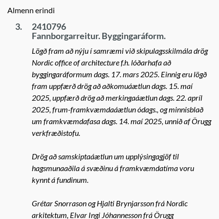
Almenn erindi
3.
2410796
Fannborgarreitur. Byggingaráform.
Lögð fram að nýju í samræmi við skipulagsskilmála drög
Nordic office of architecture f.h. lóðarhafa að
byggingaráformum dags. 17. mars 2025. Einnig eru lögð
fram uppfærð drög að aðkomuáætlun dags. 15. maí
2025, uppfærð drög að merkingaáætlun dags. 22. apríl
2025, frum-framkvæmdaáætlun ódags., og minnisblað
um framkvæmdafasa dags. 14. maí 2025, unnið af Örugg
verkfræðistofu.
Drög að samskiptaáætlun um upplýsingagjöf til
hagsmunaaðila á svæðinu á framkvæmdatíma voru
kynnt á fundinum.
Grétar Snorrason og Hjalti Brynjarsson frá Nordic
arkitektum, Elvar Ingi Jóhannesson frá Örugg