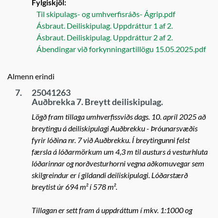
Fylgiskjöl:
Til skipulags- og umhverfisráðs- Ágrip.pdf
Ásbraut. Deiliskipulag. Uppdráttur 1 af 2.
Ásbraut. Deiliskipulag. Uppdráttur 2 af 2.
Ábendingar við forkynningartillögu 15.05.2025.pdf
Almenn erindi
7.
25041263
Auðbrekka 7. Breytt deiliskipulag.
Lögð fram tillaga umhverfissviðs dags. 10. apríl 2025 að
breytingu á deiliskipulagi Auðbrekku - Þróunarsvæðis
fyrir lóðina nr. 7 við Auðbrekku. Í breytingunni felst
færsla á lóðarmörkum um 4,3 m til austurs á vesturhluta
lóðarinnar og norðvesturhorni vegna aðkomuvegar sem
skilgreindur er í gildandi deiliskipulagi. Lóðarstærð
breytist úr 694 m² í 578 m².
Tillagan er sett fram á uppdráttum í mkv. 1:1000 og