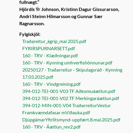
fullnægt.“
Hjördís Ýr Johnson, Kristinn Dagur Gissurarson,
Andri Steinn Hilmarsson og Gunnar Sær
Ragnarsson.
Fylgiskjöl:
Traðareitur_ágrip_maí 2025.pdf
FYRIRSPURNARSETT.pdf
160 - TRV - Klæðningar.pdf
160 - TRV - Kynning umhverfishönnunar.pdf
20250127 - Traðarreitur - Skipulagsráð - Kynning
17.03.2025.pdf
160 - TRV - Vindgreining.pdf
394-012-TEI-001-V03 TF Aðkomuáætlun.pdf
394-012-TEI-001-V02 TF Merkingaráætlun.pdf
394-012-MIN-001-V04 TraðarreiturVestur
Framkvæmdafasar mViðauka.pdf
DjúpgámarYfirlitsmynd-uppfært.8.maí.2025.pdf
160 - TRV - Áætlun_rev2.pdf