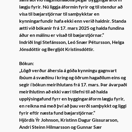
lægju fyrir. Nú liggja áformin fyrir og til stendur að
vísa til bæjarstjórnar til samþykktar en
kynningarfundir hafa ekki enn verið haldnir. Standa
ætti við bókanir frá 17. mars 2025 og halda fundina
áður en málinu er vísað til bæjarstjórnar.“
Indriði Ingi Stefánsson, Leó Snær Pétursson, Helga
Jónsdóttir og Bergljót Kristinsdóttir.
Bókun:
„Lögð verður áhersla á góða kynningu gagnvart
íbúum á svæðinu í kring og öðrum hagaðilum eins og
segir í bókun meirihlutans frá 17. mars. Þar ávarpaði
meirihlutinn að ekki væri tilefni til að halda
upplýsingafund fyrr en byggingaráform lægju fyrir,
en reikna má með því að þau verði samþykkt og liggi
fyrir eftir næsta fund bæjarstjórnar.“
Hjördís Ýr Johnson, Kristinn Dagur Gissurarson,
Andri Steinn Hilmarsson og Gunnar Sær