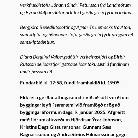
verkfræðistofu, Jóhann Sindri Pétursson frá Landmótum
og Eyrún Valþórsdóttir arkitekt gerðu grein fyrir erindinu.
Bergþóra Benediktsdóttir og Agnar Tr. Lemacks frá Aton,
samskipta- og hönnunarstofu, gerðu grein fyrir drögum að
samskiptaáætlun.
Díana Berglind Valbergsdóttir verkefnastjóri og Birkir
Rútsson deildarstjóri gatnadeildar tóku sæti á fundinum
undir þessum lið.
Fundarhlé kl. 17:58, fundi framhaldið kl. 19:05.
Ekki eru gerðar athugasemdir við að sótt verði um
byggingarleyfi í samræmi við framlögð drög að
byggingaráformum dags. 9. janúar 2025. Afgreitt
með fjórum atkvæðum Hjördísar Ýrar Johnson,
Kristins Dags Gissurarsonar, Gunnars Sæs
Ragnarssonar og Andra Steins Hilmarssonar gegn