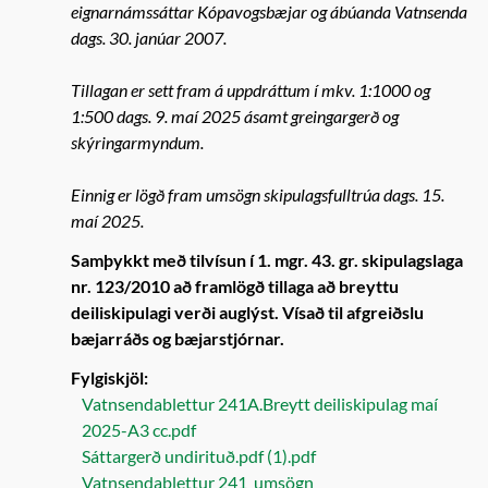
eignarnámssáttar Kópavogsbæjar og ábúanda Vatnsenda
dags. 30. janúar 2007.
Tillagan er sett fram á uppdráttum í mkv. 1:1000 og
1:500 dags. 9. maí 2025 ásamt greingargerð og
skýringarmyndum.
Einnig er lögð fram umsögn skipulagsfulltrúa dags. 15.
maí 2025.
Samþykkt með tilvísun í 1. mgr. 43. gr. skipulagslaga
nr. 123/2010 að framlögð tillaga að breyttu
deiliskipulagi verði auglýst. Vísað til afgreiðslu
bæjarráðs og bæjarstjórnar.
Fylgiskjöl:
Vatnsendablettur 241A.Breytt deiliskipulag maí
2025-A3 cc.pdf
Sáttargerð undirituð.pdf (1).pdf
Vatnsendablettur 241_umsögn