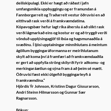
deiliskipulagi. Ekki er hægt að ráðast í jafn
umfangsmikla uppbyggingu og er framundan á
Fannborgarreit og Traðarreit vestur öðruvísi en að
eitthvað rask verði á framkvæmdatíma.
Kópavogsbær hefur lagt ríka áherslu á að slíkt rask
verði lágmarkað eins og kostur er og að tryggð verði
vönduð upplýsingagjöf til íbúa og hagsmunaaðila á
svæðinu. Í ljósi upptalningar minnihlutans á meintum
ágöllum byggingaráformanna er meirihlutanum
skylt að koma því á framfæri að framkvæmdaaðila
er gert að uppfylla ströng skilyrði fyrir aðkomu- og
merkingaráætlun og sýna fram á að þeim sé mætt.
Öðruvísi fæst ekki útgefið byggingarleyfi á
framkvæmdina.“
Hjördís Ýr Johnson, Kristinn Dagur Gissurarson,
Andri Steinn Hilmarsson og Gunnar Sær
Ragnarsson.
Bókun: