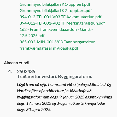
Grunnmynd bílakjallari K1-uppfært.pdf
Grunnmynd bílakjallari K2 - uppfært.pdf
394-012-TEI-001-V03 TF Aðkomuáætlun.pdf
394-012-TEI-001-V02 TF Merkingaráætlun.pdf
162 - Frum framkvæmdaáætlun - Gantt -
12.5.2025.pdf
365-002-MIN-001-V03 Fannborgarreitur
framkvæmdafasar mViðauka.pdf
Almenn erindi
4.
2502435
Traðareitur vestari. Byggingaráform.
Lögð fram að nýju í samræmi við skipulagsskilmála drög
Nordic office of architecture f.h. lóðarhafa að
byggingaráformum dags. 9. janúar 2025 ásamt kynningu
dags. 17. mars 2025 og drögum að sérteikningu lóðar
dags. 30. apríl 2025.