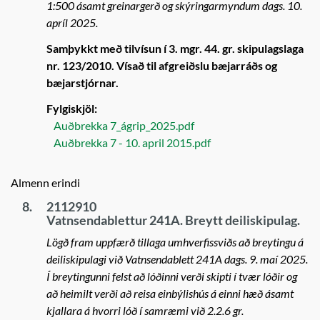
1:500 ásamt greinargerð og skýringarmyndum dags. 10.
apríl 2025.
Samþykkt með tilvísun í 3. mgr. 44. gr. skipulagslaga
nr. 123/2010. Vísað til afgreiðslu bæjarráðs og
bæjarstjórnar.
Fylgiskjöl:
Auðbrekka 7_ágrip_2025.pdf
Auðbrekka 7 - 10. april 2015.pdf
Almenn erindi
8.
2112910
Vatnsendablettur 241A. Breytt deiliskipulag.
Lögð fram uppfærð tillaga umhverfissviðs að breytingu á
deiliskipulagi við Vatnsendablett 241A dags. 9. maí 2025.
Í breytingunni felst að lóðinni verði skipti í tvær lóðir og
að heimilt verði að reisa einbýlishús á einni hæð ásamt
kjallara á hvorri lóð í samræmi við 2.2.6 gr.