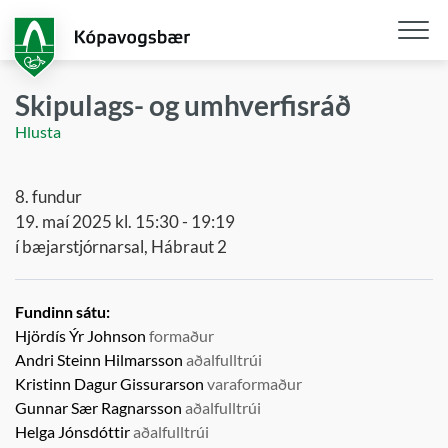
Fara
í
aðalefni
Opna
/
Skipulags- og umhverfisráð
loka
Hlusta
snjall
8. fundur
19. maí 2025 kl. 15:30 - 19:19
í bæjarstjórnarsal, Hábraut 2
Fundinn sátu:
Hjördís Ýr Johnson
formaður
Andri Steinn Hilmarsson
aðalfulltrúi
Kristinn Dagur Gissurarson
varaformaður
Gunnar Sær Ragnarsson
aðalfulltrúi
Helga Jónsdóttir
aðalfulltrúi