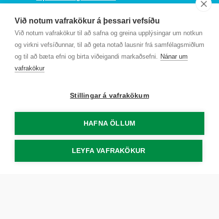
Sjá kort
Við notum vafrakökur á þessari vefsíðu
Kt. 700169-3759
Við notum vafrakökur til að safna og greina upplýsingar um notkun
Fundarmannagátt
og virkni vefsíðunnar, til að geta notað lausnir frá samfélagsmiðlum
og til að bæta efni og birta viðeigandi markaðsefni.
Nánar um
vafrakökur
Stillingar á vafrakökum
HAFNA ÖLLUM
LEYFA VAFRAKÖKUR