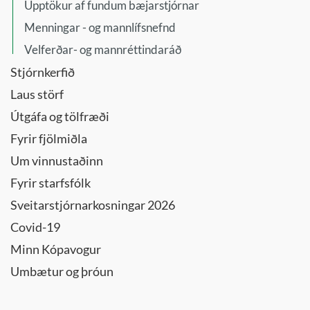
Upptökur af fundum bæjarstjórnar
Menningar - og mannlífsnefnd
Velferðar- og mannréttindaráð
Stjórnkerfið
Laus störf
Útgáfa og tölfræði
Fyrir fjölmiðla
Um vinnustaðinn
Fyrir starfsfólk
Sveitarstjórnarkosningar 2026
Covid-19
Minn Kópavogur
Umbætur og þróun