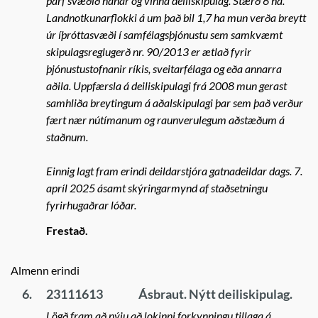
þarf svæðið nánar og vinna deiliskipulag. Stærð 6 ha.
Landnotkunarflokki á um það bil 1,7 ha mun verða breytt
úr íþróttasvæði í samfélagsþjónustu sem samkvæmt
skipulagsreglugerð nr. 90/2013 er ætlað fyrir
þjónustustofnanir ríkis, sveitarfélaga og eða annarra
aðila. Uppfærsla á deiliskipulagi frá 2008 mun gerast
samhliða breytingum á aðalskipulagi þar sem það verður
fært nær nútímanum og raunverulegum aðstæðum á
staðnum.
Einnig lagt fram erindi deildarstjóra gatnadeildar dags. 7.
apríl 2025 ásamt skýringarmynd af staðsetningu
fyrirhugaðrar lóðar.
Frestað.
Almenn erindi
6.
23111613
Ásbraut. Nýtt deiliskipulag.
Lögð fram að nýju að lokinni forkynningu tillaga á