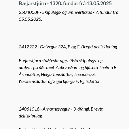
Bæjarstjórn - 1320. fundur frá 13.05.2025
2504008F - Skipulags- og umhverfisráð - 7. fundur frá
05.05.2025.
2412222 - Dalvegur 32A, B og C. Breytt deiliskipulag.
Bæjarstjórn staðfestir afgreiðslu skipulags- og
umhverfisráðs með 7 atkvæðum og hjásetu Thelmu B.
Árnadóttur, Helgu Jónsdóttur, Theódóru S.
Þorsteinsdóttur og Sigurbjörgu E. Egilsdóttur.
24061018 - Arnarnesvegur - 3. áfangi. Breytt
deiliskipulag.