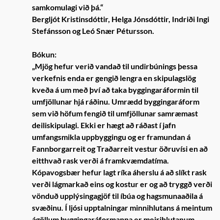
samkomulagi við þá.“
Bergljót Kristinsdóttir, Helga Jónsdóttir, Indriði Ingi
Stefánsson og Leó Snær Pétursson.
Bókun:
„Mjög hefur verið vandað til undirbúnings þessa
verkefnis enda er gengið lengra en skipulagslög
kveða á um með því að taka byggingaráformin til
umfjöllunar hjá ráðinu. Umrædd byggingaráform
sem við höfum fengið til umfjöllunar samræmast
deiliskipulagi. Ekki er hægt að ráðast í jafn
umfangsmikla uppbyggingu og er framundan á
Fannborgarreit og Traðarreit vestur öðruvísi en að
eitthvað rask verði á framkvæmdatíma.
Kópavogsbær hefur lagt ríka áherslu á að slíkt rask
verði lágmarkað eins og kostur er og að tryggð verði
vönduð upplýsingagjöf til íbúa og hagsmunaaðila á
svæðinu. Í ljósi upptalningar minnihlutans á meintum
ágöllum byggingaráformanna er meirihlutanum