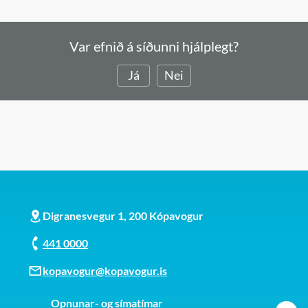
Var efnið á síðunni hjálplegt?
Já
Nei
Digranesvegur 1, 200 Kópavogur
441 0000
kopavogur@kopavogur.is
Opnunar- og símatímar