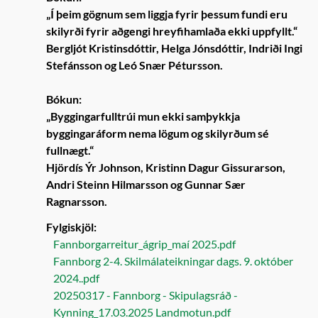
„Í þeim gögnum sem liggja fyrir þessum fundi eru
skilyrði fyrir aðgengi hreyfihamlaða ekki uppfyllt.“
Bergljót Kristinsdóttir, Helga Jónsdóttir, Indriði Ingi
Stefánsson og Leó Snær Pétursson.
Bókun:
„Byggingarfulltrúi mun ekki samþykkja
byggingaráform nema lögum og skilyrðum sé
fullnægt.“
Hjördís Ýr Johnson, Kristinn Dagur Gissurarson,
Andri Steinn Hilmarsson og Gunnar Sær
Ragnarsson.
Fylgiskjöl:
Fannborgarreitur_ágrip_maí 2025.pdf
Fannborg 2-4. Skilmálateikningar dags. 9. október
2024..pdf
20250317 - Fannborg - Skipulagsráð -
Kynning_17.03.2025 Landmotun.pdf