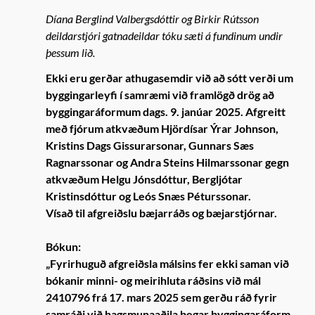
Díana Berglind Valbergsdóttir og Birkir Rútsson
deildarstjóri gatnadeildar tóku sæti á fundinum undir
þessum lið.
Ekki eru gerðar athugasemdir við að sótt verði um
byggingarleyfi í samræmi við framlögð drög að
byggingaráformum dags. 9. janúar 2025. Afgreitt
með fjórum atkvæðum Hjördísar Ýrar Johnson,
Kristins Dags Gissurarsonar, Gunnars Sæs
Ragnarssonar og Andra Steins Hilmarssonar gegn
atkvæðum Helgu Jónsdóttur, Bergljótar
Kristinsdóttur og Leós Snæs Péturssonar.
Vísað til afgreiðslu bæjarráðs og bæjarstjórnar.
Bókun:
„Fyrirhuguð afgreiðsla málsins fer ekki saman við
bókanir minni- og meirihluta ráðsins við mál
2410796 frá 17. mars 2025 sem gerðu ráð fyrir
samráði við hagsmunaaðila þegar byggingaráform