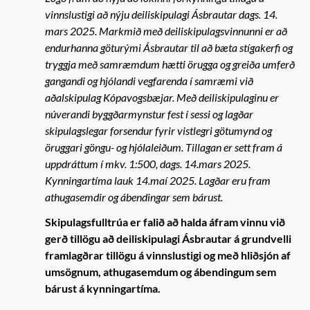
vinnslustigi að nýju deiliskipulagi Ásbrautar dags. 14.
mars 2025. Markmið með deiliskipulagsvinnunni er að
endurhanna göturými Ásbrautar til að bæta stígakerfi og
tryggja með samræmdum hætti örugga og greiða umferð
gangandi og hjólandi vegfarenda í samræmi við
aðalskipulag Kópavogsbæjar. Með deiliskipulaginu er
núverandi byggðarmynstur fest í sessi og lagðar
skipulagslegar forsendur fyrir vistlegri götumynd og
öruggari göngu- og hjólaleiðum. Tillagan er sett fram á
uppdráttum í mkv. 1:500, dags. 14.mars 2025.
Kynningartíma lauk 14.maí 2025. Lagðar eru fram
athugasemdir og ábendingar sem bárust.
Skipulagsfulltrúa er falið að halda áfram vinnu við
gerð tillögu að deiliskipulagi Ásbrautar á grundvelli
framlagðrar tillögu á vinnslustigi og með hliðsjón af
umsögnum, athugasemdum og ábendingum sem
bárust á kynningartíma.