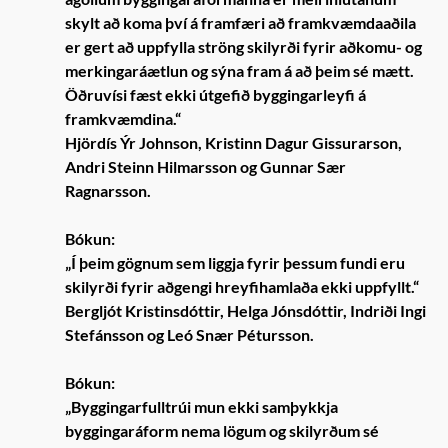
skylt að koma því á framfæri að framkvæmdaaðila
er gert að uppfylla ströng skilyrði fyrir aðkomu- og
merkingaráætlun og sýna fram á að þeim sé mætt.
Öðruvísi fæst ekki útgefið byggingarleyfi á
framkvæmdina.“
Hjördís Ýr Johnson, Kristinn Dagur Gissurarson,
Andri Steinn Hilmarsson og Gunnar Sær
Ragnarsson.
Bókun:
„Í þeim gögnum sem liggja fyrir þessum fundi eru
skilyrði fyrir aðgengi hreyfihamlaða ekki uppfyllt.“
Bergljót Kristinsdóttir, Helga Jónsdóttir, Indriði Ingi
Stefánsson og Leó Snær Pétursson.
Bókun:
„Byggingarfulltrúi mun ekki samþykkja
byggingaráform nema lögum og skilyrðum sé