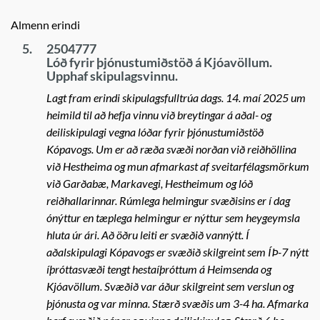
Almenn erindi
5.
2504777
Lóð fyrir þjónustumiðstöð á Kjóavöllum.
Upphaf skipulagsvinnu.
Lagt fram erindi skipulagsfulltrúa dags. 14. maí 2025 um
heimild til að hefja vinnu við breytingar á aðal- og
deiliskipulagi vegna lóðar fyrir þjónustumiðstöð
Kópavogs. Um er að ræða svæði norðan við reiðhöllina
við Hestheima og mun afmarkast af sveitarfélagsmörkum
við Garðabæ, Markavegi, Hestheimum og lóð
reiðhallarinnar. Rúmlega helmingur svæðisins er í dag
ónýttur en tæplega helmingur er nýttur sem heygeymsla
hluta úr ári. Að öðru leiti er svæðið vannýtt. Í
aðalskipulagi Kópavogs er svæðið skilgreint sem ÍÞ-7 nýtt
íþróttasvæði tengt hestaíþróttum á Heimsenda og
Kjóavöllum. Svæðið var áður skilgreint sem verslun og
þjónusta og var minna. Stærð svæðis um 3-4 ha. Afmarka