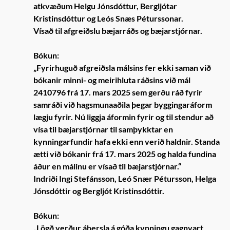
atkvæðum Helgu Jónsdóttur, Bergljótar
Kristinsdóttur og Leós Snæs Péturssonar.
Vísað til afgreiðslu bæjarráðs og bæjarstjórnar.
Bókun:
„Fyrirhuguð afgreiðsla málsins fer ekki saman við
bókanir minni- og meirihluta ráðsins við mál
2410796 frá 17. mars 2025 sem gerðu ráð fyrir
samráði við hagsmunaaðila þegar byggingaráform
lægju fyrir. Nú liggja áformin fyrir og til stendur að
vísa til bæjarstjórnar til samþykktar en
kynningarfundir hafa ekki enn verið haldnir. Standa
ætti við bókanir frá 17. mars 2025 og halda fundina
áður en málinu er vísað til bæjarstjórnar.“
Indriði Ingi Stefánsson, Leó Snær Pétursson, Helga
Jónsdóttir og Bergljót Kristinsdóttir.
Bókun:
„Lögð verður áhersla á góða kynningu gagnvart