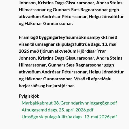
Johnson, Kristins Dags Gissurarsonar, Andra Steins
Hilmarssonar og Gunnars Sæs Ragnarssonar gegn
atkvæðum Andrésar Péturssonar, Helgu Jónsdóttur
og Hákonar Gunnarssonar.
Framlögð byggingarleyfisumsókn samþykkt með
vísan til umsagnar skipulagsfulltrúa dags. 13. maí
2026 með fjórum atkvæðum Hjördísar Ýrar
Johnson, Kristins Dags Gissurarsonar, Andra Steins
Hilmarssonar, Gunnars Sæs Ragnarssonar gegn
atkvæðum Andrésar Péturssonar, Helgu Jónsdóttur
og Hákonar Gunnarssonar. Vísað til afgreiðslu
bæjarráðs og bæjarstjórnar.
Fylgiskjöl:
Marbakkabraut 38. Grenndarkynningargögn.pdf
Athugasemd dags. 25. apríl 2026.pdf
Umsögn skipulagsfulltrúa dags. 13. maí 2026.pdf