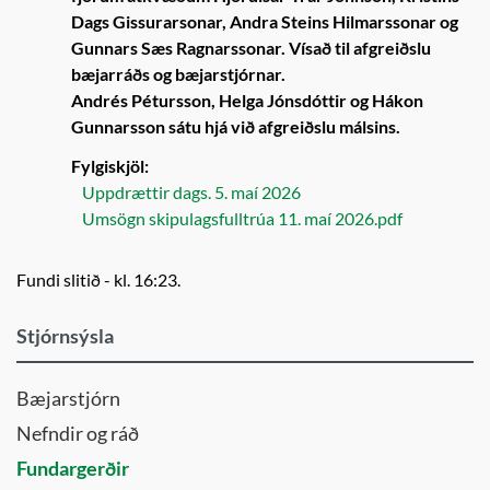
Dags Gissurarsonar, Andra Steins Hilmarssonar og
Gunnars Sæs Ragnarssonar. Vísað til afgreiðslu
bæjarráðs og bæjarstjórnar.
Andrés Pétursson, Helga Jónsdóttir og Hákon
Gunnarsson sátu hjá við afgreiðslu málsins.
Fylgiskjöl:
Uppdrættir dags. 5. maí 2026
Umsögn skipulagsfulltrúa 11. maí 2026.pdf
Fundi slitið - kl. 16:23.
Stjórnsýsla
Bæjarstjórn
Nefndir og ráð
Fundargerðir