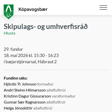
Fara
í
aðalefni
Opna
/
Skipulags- og umhverfisráð
loka
Hlusta
snjall
29. fundur
18. maí 2026 kl. 15:30 - 16:23
í bæjarstjórnarsal, Hábraut 2
Fundinn sátu:
Hjördís Ýr Johnson
formaður
Andri Steinn Hilmarsson
aðalfulltrúi
Kristinn Dagur Gissurarson
varaformaður
Gunnar Sær Ragnarsson
aðalfulltrúi
Helga Jónsdóttir
aðalfulltrúi