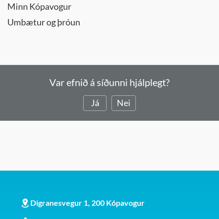
Minn Kópavogur
Umbætur og þróun
Var efnið á síðunni hjálplegt?
Já
Nei
Digranesvegur 1, 200 Kópavogur