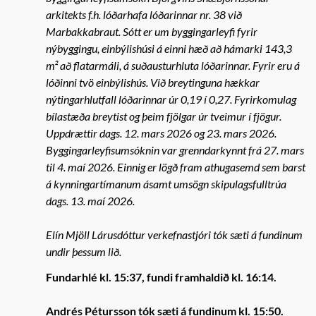
arkitekts f.h. lóðarhafa lóðarinnar nr. 38 við
Marbakkabraut. Sótt er um byggingarleyfi fyrir
nýbyggingu, einbýlishúsi á einni hæð að hámarki 143,3
m² að flatarmáli, á suðausturhluta lóðarinnar. Fyrir eru á
lóðinni tvö einbýlishús. Við breytinguna hækkar
nýtingarhlutfall lóðarinnar úr 0,19 í 0,27. Fyrirkomulag
bílastæða breytist og þeim fjölgar úr tveimur í fjögur.
Uppdrættir dags. 12. mars 2026 og 23. mars 2026.
Byggingarleyfisumsóknin var grenndarkynnt frá 27. mars
til 4. maí 2026. Einnig er lögð fram athugasemd sem barst
á kynningartímanum ásamt umsögn skipulagsfulltrúa
dags. 13. maí 2026.
Elín Mjöll Lárusdóttur verkefnastjóri tók sæti á fundinum
undir þessum lið.
Fundarhlé kl. 15:37, fundi framhaldið kl. 16:14.
Andrés Pétursson tók sæti á fundinum kl. 15:50.