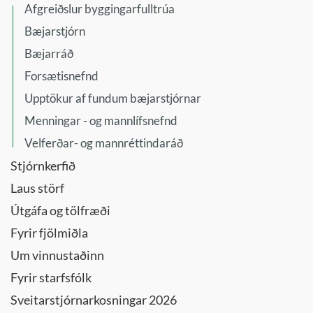
Afgreiðslur byggingarfulltrúa
Bæjarstjórn
Bæjarráð
Forsætisnefnd
Upptökur af fundum bæjarstjórnar
Menningar - og mannlífsnefnd
Velferðar- og mannréttindaráð
Stjórnkerfið
Laus störf
Útgáfa og tölfræði
Fyrir fjölmiðla
Um vinnustaðinn
Fyrir starfsfólk
Sveitarstjórnarkosningar 2026