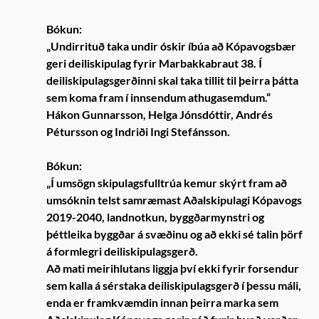
Bókun:
„Undirrituð taka undir óskir íbúa að Kópavogsbær
geri deiliskipulag fyrir Marbakkabraut 38. Í
deiliskipulagsgerðinni skal taka tillit til þeirra þátta
sem koma fram í innsendum athugasemdum.“
Hákon Gunnarsson, Helga Jónsdóttir, Andrés
Pétursson og Indriði Ingi Stefánsson.
Bókun:
„Í umsögn skipulagsfulltrúa kemur skýrt fram að
umsóknin telst samræmast Aðalskipulagi Kópavogs
2019-2040, landnotkun, byggðarmynstri og
þéttleika byggðar á svæðinu og að ekki sé talin þörf
á formlegri deiliskipulagsgerð.
Að mati meirihlutans liggja því ekki fyrir forsendur
sem kalla á sérstaka deiliskipulagsgerð í þessu máli,
enda er framkvæmdin innan þeirra marka sem