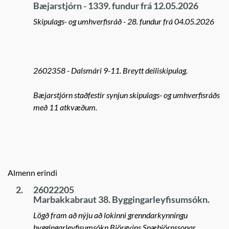
Bæjarstjórn - 1339. fundur frá 12.05.2026
Skipulags- og umhverfisráð - 28. fundur frá 04.05.2026
2602358 - Dalsmári 9-11. Breytt deiliskipulag.
Bæjarstjórn staðfestir synjun skipulags- og umhverfisráðs
með 11 atkvæðum.
Almenn erindi
2.
26022205
Marbakkabraut 38. Byggingarleyfisumsókn.
Lögð fram að nýju að lokinni grenndarkynningu
byggingarleyfisumsókn Björgvins Snæbjörnssonar