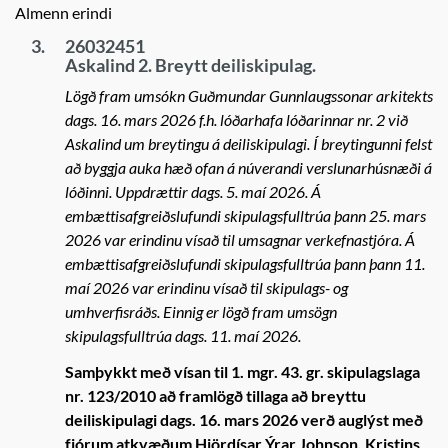
Almenn erindi
3.
26032451
Askalind 2. Breytt deiliskipulag.
Lögð fram umsókn Guðmundar Gunnlaugssonar arkitekts
dags. 16. mars 2026 f.h. lóðarhafa lóðarinnar nr. 2 við
Askalind um breytingu á deiliskipulagi. Í breytingunni felst
að byggja auka hæð ofan á núverandi verslunarhúsnæði á
lóðinni. Uppdrættir dags. 5. maí 2026. Á
embættisafgreiðslufundi skipulagsfulltrúa þann 25. mars
2026 var erindinu vísað til umsagnar verkefnastjóra. Á
embættisafgreiðslufundi skipulagsfulltrúa þann þann 11.
maí 2026 var erindinu vísað til skipulags- og
umhverfisráðs. Einnig er lögð fram umsögn
skipulagsfulltrúa dags. 11. maí 2026.
Samþykkt með vísan til 1. mgr. 43. gr. skipulagslaga
nr. 123/2010 að framlögð tillaga að breyttu
deiliskipulagi dags. 16. mars 2026 verð auglýst með
fjórum atkvæðum Hjördísar Ýrar Johnson, Kristins