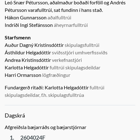
Leó Snær Pétursson, aðalmaður boðaði forföll og
Andrés
Pétursson
varafulltrúi,
sat fundinn í hans stað.
Hákon Gunnarsson
aðalfulltrúi
Indriði Ingi Stefánsson
áheyrnarfulltrúi
Starfsmenn
Auður Dagný Kristinsdóttir
skipulagsfulltrúi
Ásthildur Helgadóttir
sviðsstjóri umhverfissviðs
Andrea Kristinsdóttir
verkefnastjóri
Karlotta Helgadóttir
fulltrúi skipulagsdeildar
Harri Ormarsson
lögfræðingur
Fundargerð ritaði:
Karlotta Helgadóttir
fulltrúi
skipulagsdeildar, f.h. skipulagsfulltrúa
Dagskrá
Afgreiðsla bæjarráðs og bæjarstjórnar
1.
2604024F