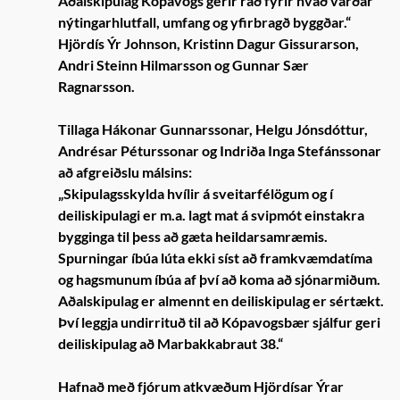
Aðalskipulag Kópavogs gerir ráð fyrir hvað varðar
nýtingarhlutfall, umfang og yfirbragð byggðar.“
Hjördís Ýr Johnson, Kristinn Dagur Gissurarson,
Andri Steinn Hilmarsson og Gunnar Sær
Ragnarsson.
Tillaga Hákonar Gunnarssonar, Helgu Jónsdóttur,
Andrésar Péturssonar og Indriða Inga Stefánssonar
að afgreiðslu málsins:
„Skipulagsskylda hvílir á sveitarfélögum og í
deiliskipulagi er m.a. lagt mat á svipmót einstakra
bygginga til þess að gæta heildarsamræmis.
Spurningar íbúa lúta ekki síst að framkvæmdatíma
og hagsmunum íbúa af því að koma að sjónarmiðum.
Aðalskipulag er almennt en deiliskipulag er sértækt.
Því leggja undirrituð til að Kópavogsbær sjálfur geri
deiliskipulag að Marbakkabraut 38.“
Hafnað með fjórum atkvæðum Hjördísar Ýrar