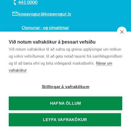
441 0000
kopavogur@kopavogur.is
Opnunar- og símatímar
Sjá kort
Við notum vafrakökur á þessari vefsíðu
Kt. 700169-3759
Við notum vafrakökur til að safna og greina upplýsingar um notkun
Fundarmannagátt
og virkni vefsíðunnar, til að geta notað lausnir frá samfélagsmiðlum
og til að bæta efni og birta viðeigandi markaðsefni.
Nánar um
vafrakökur
Stillingar á vafrakökum
HAFNA ÖLLUM
LEYFA VAFRAKÖKUR