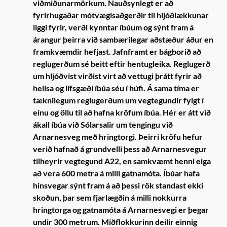
viðmiðunarmörkum. Nauðsynlegt er að
fyrirhugaðar mótvægisaðgerðir til hljóðlækkunar
liggi fyrir, verði kynntar íbúum og sýnt fram á
árangur þeirra við sambærilegar aðstæður áður en
framkvæmdir hefjast. Jafnframt er bágborið að
reglugerðum sé beitt eftir hentugleika. Reglugerð
um hljóðvist virðist virt að vettugi þrátt fyrir að
heilsa og lífsgæði íbúa séu í húfi. Á sama tíma er
tæknilegum reglugerðum um vegtegundir fylgt í
einu og öllu til að hafna kröfum íbúa. Hér er átt við
ákall íbúa við Sólarsalir um tengingu við
Arnarnesveg með hringtorgi. Þeirri kröfu hefur
verið hafnað á grundvelli þess að Arnarnesvegur
tilheyrir vegtegund A22, en samkvæmt henni eiga
að vera 600 metra á milli gatnamóta. Íbúar hafa
hinsvegar sýnt fram á að þessi rök standast ekki
skoðun, þar sem fjarlægðin á milli nokkurra
hringtorga og gatnamóta á Arnarnesvegi er þegar
undir 300 metrum. Miðflokkurinn deilir einnig