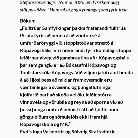
Stefánssonar dags. 26. maí 2026 um fyrirkomulag
stöppustöðva í Hamraborg og kynningarfund fyrir íbúa.
Bókun:
„Fulltrúar Samfylkingar þakka fráfarandi fulltrúa
Pírata fyrir að benda á að vöntun sé á
umferðaröryggi við stoppistöðvar strætó á
Kópavogshálsi, en í núverandi fyrirkomulagi stoppa
leiðirnar alveg við gangbrautina yfir Kópavogsháls
þar sem gengið er að Bókasafni Kópavogs og
Tónlistarskóla Kópavogs. Við viljum jafnframt benda
á að í ljósi þess að miklar framkvæmdir eru
væntanlegar á svæðinu og þungaflutningar í
kjölfarið þarf að skoða vel ökuleiðir stórra
vinnuvéla og vörubíla og reyna að sporna við að
þessi þunga umferð beinist í átt að fjölförnum
gönguleiðum og sömuleiðis ekki fram hjá
Kópavogsskóla og MK.“
Eydís Inga Valsdóttir og Sólveig Skaftadóttir.