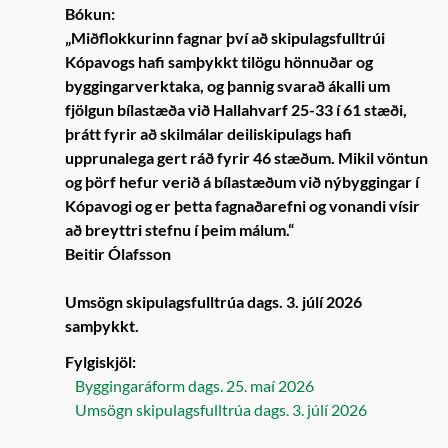
Bókun:
„Miðflokkurinn fagnar því að skipulagsfulltrúi
Kópavogs hafi samþykkt tilögu hönnuðar og
byggingarverktaka, og þannig svarað ákalli um
fjölgun bílastæða við Hallahvarf 25-33 í 61 stæði,
þrátt fyrir að skilmálar deiliskipulags hafi
upprunalega gert ráð fyrir 46 stæðum. Mikil vöntun
og þörf hefur verið á bílastæðum við nýbyggingar í
Kópavogi og er þetta fagnaðarefni og vonandi vísir
að breyttri stefnu í þeim málum.“
Beitir Ólafsson
Umsögn skipulagsfulltrúa dags. 3. júlí 2026
samþykkt.
Fylgiskjöl:
Byggingaráform dags. 25. maí 2026
Umsögn skipulagsfulltrúa dags. 3. júlí 2026