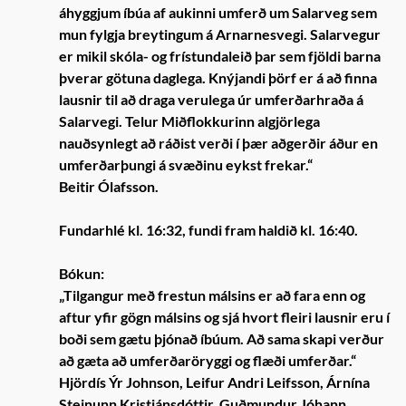
áhyggjum íbúa af aukinni umferð um Salarveg sem
mun fylgja breytingum á Arnarnesvegi. Salarvegur
er mikil skóla- og frístundaleið þar sem fjöldi barna
þverar götuna daglega. Knýjandi þörf er á að finna
lausnir til að draga verulega úr umferðarhraða á
Salarvegi. Telur Miðflokkurinn algjörlega
nauðsynlegt að ráðist verði í þær aðgerðir áður en
umferðarþungi á svæðinu eykst frekar.“
Beitir Ólafsson.
Fundarhlé kl. 16:32, fundi fram haldið kl. 16:40.
Bókun:
„Tilgangur með frestun málsins er að fara enn og
aftur yfir gögn málsins og sjá hvort fleiri lausnir eru í
boði sem gætu þjónað íbúum. Að sama skapi verður
að gæta að umferðaröryggi og flæði umferðar.“
Hjördís Ýr Johnson, Leifur Andri Leifsson, Árnína
Steinunn Kristjánsdóttir, Guðmundur Jóhann