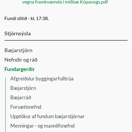
vegna framkvæmda í miðbæ Kópavogs.pdf
Fundi slitið - kl. 17:38.
Stjórnsýsla
Bæjarstjórn
Nefndir og ráð
Fundargerðir
Afgreiðslur byggingarfulltrúa
Bæjarstjórn
Bæjarráð
Forsætisnefnd
Upptökur af fundum bæjarstjórnar
Menningar - og mannlífsnefnd