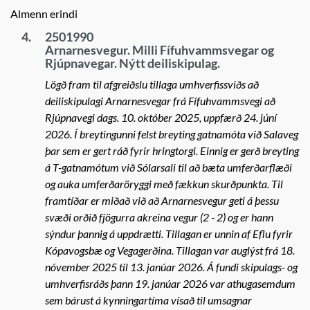
Almenn erindi
4.
2501990
Arnarnesvegur. Milli Fífuhvammsvegar og
Rjúpnavegar. Nýtt deiliskipulag.
Lögð fram til afgreiðslu tillaga umhverfissviðs að
deiliskipulagi Arnarnesvegar frá Fífuhvammsvegi að
Rjúpnavegi dags. 10. október 2025, uppfærð 24. júní
2026. Í breytingunni felst breyting gatnamóta við Salaveg
þar sem er gert ráð fyrir hringtorgi. Einnig er gerð breyting
á T-gatnamótum við Sólarsali til að bæta umferðarflæði
og auka umferðaröryggi með fækkun skurðpunkta. Til
framtíðar er miðað við að Arnarnesvegur geti á þessu
svæði orðið fjögurra akreina vegur (2 - 2) og er hann
sýndur þannig á uppdrætti. Tillagan er unnin af Eflu fyrir
Kópavogsbæ og Vegagerðina. Tillagan var auglýst frá 18.
nóvember 2025 til 13. janúar 2026. Á fundi skipulags- og
umhverfisráðs þann 19. janúar 2026 var athugasemdum
sem bárust á kynningartíma vísað til umsagnar