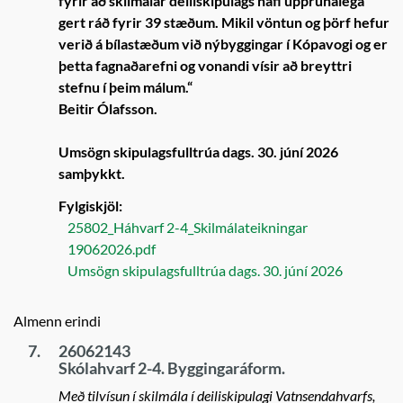
fyrir að skilmálar deiliskipulags hafi upprunalega
gert ráð fyrir 39 stæðum. Mikil vöntun og þörf hefur
verið á bílastæðum við nýbyggingar í Kópavogi og er
þetta fagnaðarefni og vonandi vísir að breyttri
stefnu í þeim málum.“
Beitir Ólafsson.
Umsögn skipulagsfulltrúa dags. 30. júní 2026
samþykkt.
Fylgiskjöl:
25802_Háhvarf 2-4_Skilmálateikningar
19062026.pdf
Umsögn skipulagsfulltrúa dags. 30. júní 2026
Almenn erindi
7.
26062143
Skólahvarf 2-4. Byggingaráform.
Með tilvísun í skilmála í deiliskipulagi Vatnsendahvarfs,