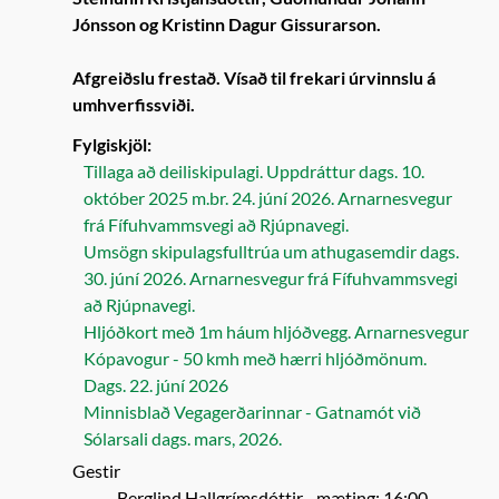
Jónsson og Kristinn Dagur Gissurarson.
Afgreiðslu frestað. Vísað til frekari úrvinnslu á
umhverfissviði.
Fylgiskjöl:
Tillaga að deiliskipulagi. Uppdráttur dags. 10.
október 2025 m.br. 24. júní 2026. Arnarnesvegur
frá Fífuhvammsvegi að Rjúpnavegi.
Umsögn skipulagsfulltrúa um athugasemdir dags.
30. júní 2026. Arnarnesvegur frá Fífuhvammsvegi
að Rjúpnavegi.
Hljóðkort með 1m háum hljóðvegg. Arnarnesvegur
Kópavogur - 50 kmh með hærri hljóðmönum.
Dags. 22. júní 2026
Minnisblað Vegagerðarinnar - Gatnamót við
Sólarsali dags. mars, 2026.
Gestir
Berglind Hallgrímsdóttir
- mæting: 16:00