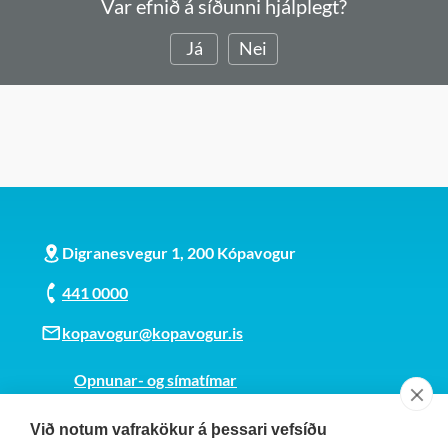
Var efnið á síðunni hjálplegt?
Já
Nei
Digranesvegur 1, 200 Kópavogur
441 0000
kopavogur@kopavogur.is
Opnunar- og símatímar
Sjá kort
Við notum vafrakökur á þessari vefsíðu
Kt. 700169-3759