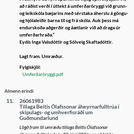
að ráðist verði í úttekt á umferðaröryggi við grunn-
og leikskóla bæjarins með sérstaka áherslu á göngu-
og hjólaleiðir barna til og frá skóla. Auk þess má
endurskoða aðgerðir og áætlanir við að draga úr
umferðarhraða.“
Eydís Inga Valsdóttir og Sólveig Skaftadóttir.
Lagt fram. Umræður.
Fylgiskjöl:
Umferðaröryggi.pdf
Almenn erindi
11.
26061983
Tillaga Beitis Ólafssonar áheyrnarfulltrúa í
skipulags- og umhverfisráði um
Guðmundarlund
Lögð fram til umræðu tillaga Beitis Ólafssonar