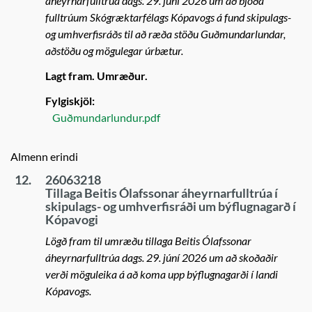
áheyrnarfulltrúa dags. 29. júní 2026 um að bjóða
fulltrúum Skógræktarfélags Kópavogs á fund skipulags-
og umhverfisráðs til að ræða stöðu Guðmundarlundar,
aðstöðu og mögulegar úrbætur.
Lagt fram. Umræður.
Fylgiskjöl:
Guðmundarlundur.pdf
Almenn erindi
12.
26063218
Tillaga Beitis Ólafssonar áheyrnarfulltrúa í
skipulags- og umhverfisráði um býflugnagarð í
Kópavogi
Lögð fram til umræðu tillaga Beitis Ólafssonar
áheyrnarfulltrúa dags. 29. júní 2026 um að skoðaðir
verði möguleika á að koma upp býflugnagarði í landi
Kópavogs.