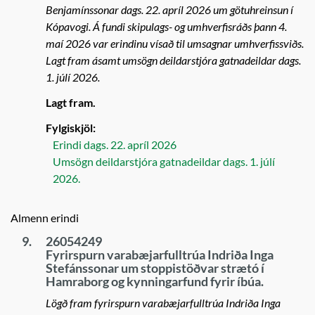
Benjamínssonar dags. 22. apríl 2026 um götuhreinsun í
Kópavogi. Á fundi skipulags- og umhverfisráðs þann 4.
maí 2026 var erindinu vísað til umsagnar umhverfissviðs.
Lagt fram ásamt umsögn deildarstjóra gatnadeildar dags.
1. júlí 2026.
Lagt fram.
Fylgiskjöl:
Erindi dags. 22. apríl 2026
Umsögn deildarstjóra gatnadeildar dags. 1. júlí
2026.
Almenn erindi
9.
26054249
Fyrirspurn varabæjarfulltrúa Indriða Inga
Stefánssonar um stoppistöðvar strætó í
Hamraborg og kynningarfund fyrir íbúa.
Lögð fram fyrirspurn varabæjarfulltrúa Indriða Inga