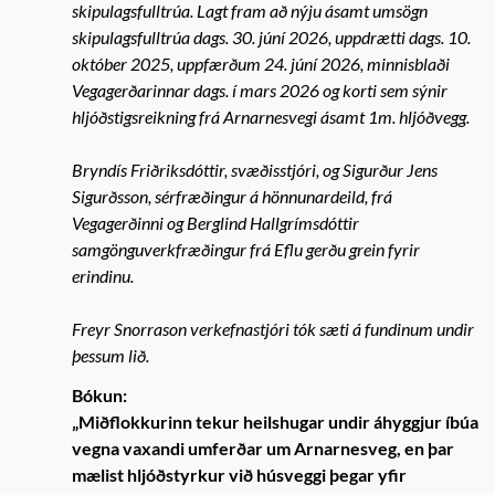
skipulagsfulltrúa. Lagt fram að nýju ásamt umsögn
skipulagsfulltrúa dags. 30. júní 2026, uppdrætti dags. 10.
október 2025, uppfærðum 24. júní 2026, minnisblaði
Vegagerðarinnar dags. í mars 2026 og korti sem sýnir
hljóðstigsreikning frá Arnarnesvegi ásamt 1m. hljóðvegg.
Bryndís Friðriksdóttir, svæðisstjóri, og Sigurður Jens
Sigurðsson, sérfræðingur á hönnunardeild, frá
Vegagerðinni og Berglind Hallgrímsdóttir
samgönguverkfræðingur frá Eflu gerðu grein fyrir
erindinu.
Freyr Snorrason verkefnastjóri tók sæti á fundinum undir
þessum lið.
Bókun:
„Miðflokkurinn tekur heilshugar undir áhyggjur íbúa
vegna vaxandi umferðar um Arnarnesveg, en þar
mælist hljóðstyrkur við húsveggi þegar yfir