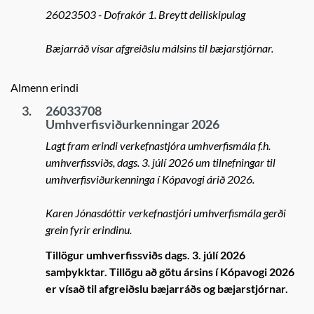
26023503 - Dofrakór 1. Breytt deiliskipulag
Bæjarráð vísar afgreiðslu málsins til bæjarstjórnar.
Almenn erindi
3.
26033708
Umhverfisviðurkenningar 2026
Lagt fram erindi verkefnastjóra umhverfismála f.h.
umhverfissviðs, dags. 3. júlí 2026 um tilnefningar til
umhverfisviðurkenninga í Kópavogi árið 2026.
Karen Jónasdóttir verkefnastjóri umhverfismála gerði
grein fyrir erindinu.
Tillögur umhverfissviðs dags. 3. júlí 2026
samþykktar. Tillögu að götu ársins í Kópavogi 2026
er vísað til afgreiðslu bæjarráðs og bæjarstjórnar.