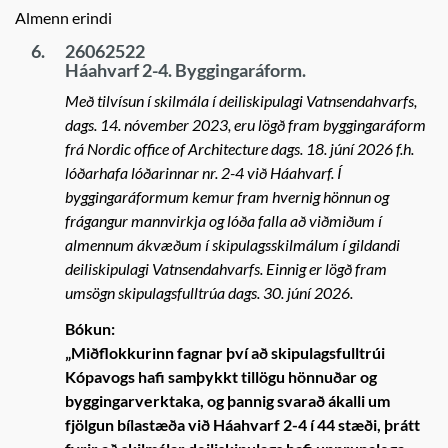
Almenn erindi
6.
26062522
Háahvarf 2-4. Byggingaráform.
Með tilvísun í skilmála í deiliskipulagi Vatnsendahvarfs,
dags. 14. nóvember 2023, eru lögð fram byggingaráform
frá Nordic office of Architecture dags. 18. júní 2026 f.h.
lóðarhafa lóðarinnar nr. 2-4 við Háahvarf. Í
byggingaráformum kemur fram hvernig hönnun og
frágangur mannvirkja og lóða falla að viðmiðum í
almennum ákvæðum í skipulagsskilmálum í gildandi
deiliskipulagi Vatnsendahvarfs. Einnig er lögð fram
umsögn skipulagsfulltrúa dags. 30. júní 2026.
Bókun:
„Miðflokkurinn fagnar því að skipulagsfulltrúi
Kópavogs hafi samþykkt tillögu hönnuðar og
byggingarverktaka, og þannig svarað ákalli um
fjölgun bílastæða við Háahvarf 2-4 í 44 stæði, þrátt