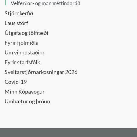
Velferðar- og mannréttindaráð
Stjórnkerfið
Laus störf
Útgáfa og tölfræði
Fyrir fjölmiðla
Um vinnustaðinn
Fyrir starfsfólk
Sveitarstjórnarkosningar 2026
Covid-19
Minn Kópavogur
Umbætur og þróun