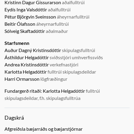
Kristinn Dagur Gissurarson
aðalfulltrúi
Eydís Inga Valsdóttir
aðalfulltrúi
Pétur Björgvin Sveinsson
áheyrnarfulltrúi
Beitir Ólafsson
áheyrnarfulltrúi
Sólveig Skaftadóttir
aðalmaður
Starfsmenn
Auður Dagný Kristinsdóttir
skipulagsfulltrúi
Ásthildur Helgadóttir
sviðsstjóri umhverfissviðs
Andrea Kristinsdóttir
verkefnastjóri
Karlotta Helgadóttir
fulltrúi skipulagsdeildar
Harri Ormarsson
lögfræðingur
Fundargerð ritaði:
Karlotta Helgadóttir
fulltrúi
skipulagsdeildar, f.h. skipulagsfulltrúa
Dagskrá
Afgreiðsla bæjarráðs og bæjarstjórnar