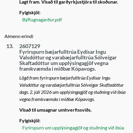
Lagt fram. Vísað til garðyrkjustjóra til skoðunar.
Fylgiskjöl:
Býflugnagarður.pdf
Almenn erindi
13.
2607129
Fyrirspurn bæjarfulltrúa Eydísar Ingu
Valsdóttur og varabæjarfulltrúa Sólveigar
Skaftadóttur um upplýsingagjöf vegna
framkvæmda í miðbæ Kópavogs.
Lögð fram fyrirspurn bæjarfulltrúa Eydísar Ingu
Valsdóttur og varabæjarfulltrúa Sólveigar Skaftadóttur
dags. 2. júlí 2026 um upplýsingagjöf og stuðning við íbúa
vegna framkvæmda í miðbæ Kópavogs.
Vísað til umsagnar umhverfissviðs.
Fylgiskjöl:
Fyrirspurn um upplýsingagjöf og stuðning við íbúa