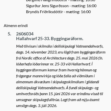
Sigurður Jens Sigurðsson
- mæting: 16:00
Bryndís Friðriksdóttir
- mæting: 16:00
Almenn erindi
5.
2606034
Hallahvarf 25-33. Byggingaráform.
Með tilvísun í skilmála í deiliskipulagi Vatnsendahvarfs,
dags. 14. nóvember 2023, eru lögð fram byggingaráform
frá Nordic office of Architecture dags. 25. maí 2026 f.h.
lóðarhafa lóðarinnar nr. 25-33 við Hallarhvarf. Í
byggingaráformum kemur fram hvernig hönnun og
frágangur mannvirkja og lóða falla að viðmiðum í
almennum ákvæðum í skipulagsskilmálum í gildandi
deiliskipulagi Vatnsendahvarfs. Á fundi skipulags- og
umhverfisráðs þann 15. júní 2026 var erindinu vísað til
umsagnar skipulagsfulltrúa. Lagt fram að nýju ásamt
umsögn dags. 3. júlí 2026.