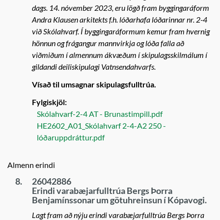
dags. 14. nóvember 2023, eru lögð fram byggingaráform
Andra Klausen arkitekts f.h. lóðarhafa lóðarinnar nr. 2-4
við Skólahvarf. Í byggingaráformum kemur fram hvernig
hönnun og frágangur mannvirkja og lóða falla að
viðmiðum í almennum ákvæðum í skipulagsskilmálum í
gildandi deiliskipulagi Vatnsendahvarfs.
Vísað til umsagnar skipulagsfulltrúa.
Fylgiskjöl:
Skólahvarf-2-4 AT - Brunastimpill.pdf
HE2602_A01_Skólahvarf 2-4-A2 250 -
lóðaruppdráttur.pdf
Almenn erindi
8.
26042886
Erindi varabæjarfulltrúa Bergs Þorra
Benjamínssonar um götuhreinsun í Kópavogi.
Lagt fram að nýju erindi varabæjarfulltrúa Bergs Þorra