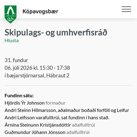
Fara
í
aðalefni
Opna
/
Skipulags- og umhverfisráð
loka
Hlusta
snjall
31. fundur
06. júlí 2026 kl. 15:30 - 17:38
í bæjarstjórnarsal, Hábraut 2
Fundinn sátu:
Hjördís Ýr Johnson
formaður
Andri Steinn Hilmarsson, aðalmaður boðaði forföll og
Leifur
Andri Leifsson
varafulltrúi,
sat fundinn í hans stað.
Árnína Steinunn Kristjánsdóttir
aðalfulltrúi
Guðmundur Jóhann Jónsson
aðalfulltrúi