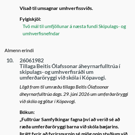
Vísað til umsagnar umhverfissviðs.
Fylgiskjöl:
Tvö mál til umfjöllunar á næsta fundi Skipulags- og
umhverfisnefndar
Almenn erindi
10.
26061982
Tillaga Beitis Ólafssonar áheyrnarfulltrúa í
skipulags- og umhverfisráði um
umferðaröryggi við skóla í Kópavogi.
Lögð fram til umræðu tillaga Beitis Ólafssonar
áheyrnarfulltrúa dags. 29. júní 2026 um umferðaröryggi
við skóla og götur í Kópavogi.
Bókun:
„Fulltrúar Samfylkingar fagna því að verið sé að
ræða umferðaröryggi barna við skóla bæjarins.
Þrátt fyrir að fyrirspurnin sé mjög opin styðjum við