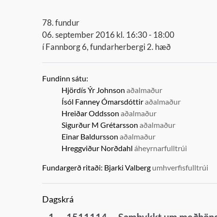
78. fundur
06. september 2016 kl. 16:30 - 18:00
í Fannborg 6, fundarherbergi 2. hæð
Fundinn sátu:
Hjördís Ýr Johnson
aðalmaður
Ísól Fanney Ómarsdóttir
aðalmaður
Hreiðar Oddsson
aðalmaður
Sigurður M Grétarsson
aðalmaður
Einar Baldursson
aðalmaður
Hreggviður Norðdahl
áheyrnarfulltrúi
Fundargerð ritaði:
Bjarki Valberg
umhverfisfulltrúi
Dagskrá