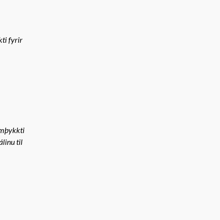
i fyrir
amþykkti
linu til