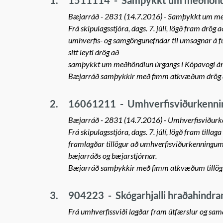
1.
1511114
-
Samþykkt um meðhönd
Bæjarráð - 2831 (14.7.2016) - Samþykkt um me
Frá skipulagsstjóra, dags. 7. júlí, lögð fram dr
umhverfis- og samgöngunefndar til umsagnar á 
sitt leyti drög að
samþykkt um meðhöndlun úrgangs í Kópavogi án a
Bæjarráð samþykkir með fimm atkvæðum drög 
2.
16061211
-
Umhverfisviðurkenni
Bæjarráð - 2831 (14.7.2016) - Umhverfisviðurk
Frá skipulagsstjóra, dags. 7. júlí, lögð fram t
framlagðar tillögur að umhverfisviðurkenningum 20
bæjarráðs og bæjarstjórnar.
Bæjarráð samþykkir með fimm atkvæðum tillög
3.
904223
-
Skógarhjalli hraðahindra
Frá umhverfissviði lagðar fram útfærslur og sa