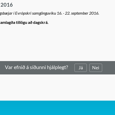
 2016
gsbæjar í Evrópskri samgönguviku 16. - 22. september 2016.
mlagða tillögu að dagskrá.
Var efnið á síðunni hjálplegt?
Já
Nei