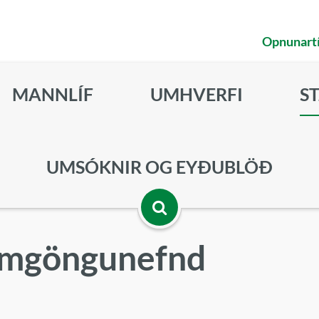
Opnunart
MANNLÍF
UMHVERFI
S
UMSÓKNIR OG EYÐUBLÖÐ
Opna
samgöngunefnd
leitarbox