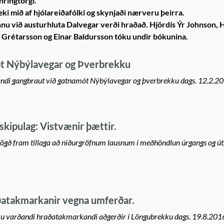
hringtorgi.
ki mið af hjólareiðafólki og skynjaði nærveru þeirra.
nu við austurhluta Dalvegar verði hraðað. Hjördís Ýr Johnson, 
 Grétarsson og Einar Baldursson tóku undir bókunina.
t Nýbýlavegar og Þverbrekku
ðandi gangbraut við gatnamót Nýbýlavegar og þverbrekku dags. 12.2.2
skipulag: Vistvænir þættir.
lögð fram tillaga að niðurgröfnum lausnum í meðhöndlun úrgangs og út
atakmarkanir vegna umferðar.
ku varðandi hraðatakmarkandi aðgerðir í Löngubrekku dags. 19.8.201