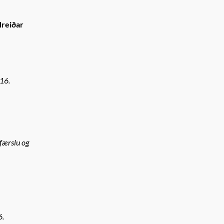
Hreiðar
016.
færslu og
6.