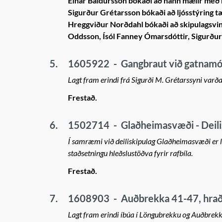
Einar Baldursson bókaði að hann mælir með 
Sigurður Grétarsson bókaði að ljósstýring tæ
Hreggviður Norðdahl bókaði að skipulagsvin
Oddsson, Ísól Fanney Ómarsdóttir, Sigurður
5.
1605922
-
Gangbraut við gatnamó
Lagt fram erindi frá Sigurði M. Grétarssyni var
Frestað.
6.
1502714
-
Glaðheimasvæði - Deili
Í samræmi við deiliskipulag Glaðheimasvæði er 
staðsetningu hleðslustöðva fyrir rafbíla.
Frestað.
7.
1608903
-
Auðbrekka 41-47, hrað
Lagt fram erindi íbúa í Löngubrekku og Auðbrek