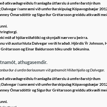
eð atkvæðagreiðslu framlagða útfærslu á umferðarstýrðum
og Dalvegar í samræmi við umferðarskipulag Kópavogsbæjar 201
 Fanney Ómarsdóttir og Sigurður Grétarsson greiddu atkvæði me
unni.
hringtorgi.
ki mið af hjólareiðafólki og skynjaði nærveru þeirra.
nu við austurhluta Dalvegar verði hraðað. Hjördís Ýr Johnson, 
 Grétarsson og Einar Baldursson tóku undir bókunina.
gatnamót, athugasemdir.
manburður á umferðarlausnum við gatnamót Hlíðarhjalla og Dalvegar.
eð atkvæðagreiðslu framlagða útfærslu á umferðarstýrðum
og Dalvegar í samræmi við umferðarskipulag Kópavogsbæjar 201
 Fanney Ómarsdóttir og Sigurður Grétarsson greiddu atkvæði me
unni.