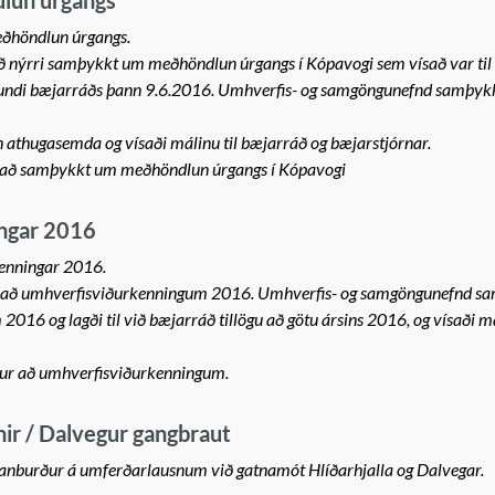
lun úrgangs
ðhöndlun úrgangs.
ög að nýrri samþykkt um meðhöndlun úrgangs í Kópavogi sem vísað var til
fundi bæjarráðs þann 9.6.2016. Umhverfis- og samgöngunefnd samþykkt
thugasemda og vísaði málinu til bæjarráð og bæjarstjórnar.
að samþykkt um meðhöndlun úrgangs í Kópavogi
ngar 2016
enningar 2016.
illaga að umhverfisviðurkenningum 2016. Umhverfis- og samgöngunefnd s
16 og lagði til við bæjarráð tillögu að götu ársins 2016, og vísaði má
ur að umhverfisviðurkenningum.
nir / Dalvegur gangbraut
manburður á umferðarlausnum við gatnamót Hlíðarhjalla og Dalvegar.