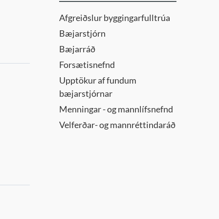
Afgreiðslur byggingarfulltrúa
Bæjarstjórn
Bæjarráð
Forsætisnefnd
Upptökur af fundum
bæjarstjórnar
Menningar - og mannlífsnefnd
Velferðar- og mannréttindaráð