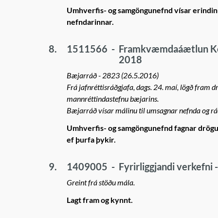
Umhverfis- og samgöngunefnd vísar erindinu 
nefndarinnar.
8.
1511566
-
Framkvæmdaáætlun Kóp
2018
Bæjarráð - 2823 (26.5.2016)
Frá jafnréttisráðgjafa, dags. 24. maí, lögð fra
mannréttindastefnu bæjarins.
Bæjarráð vísar málinu til umsagnar nefnda og r
Umhverfis- og samgöngunefnd fagnar drög
ef þurfa þykir.
9.
1409005
-
Fyrirliggjandi verkefn
Greint frá stöðu mála.
Lagt fram og kynnt.