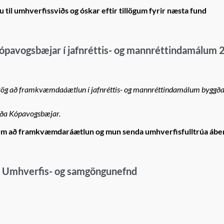
til umhverfissviðs og óskar eftir tillögum fyrir næsta fund
avogsbæjar í jafnréttis- og mannréttindamálum 
m drög að framkvæmdaáætlun í jafnréttis- og mannréttindamálum byggða
áða Kópavogsbæjar.
um að framkvæmdaráætlun og mun senda umhverfisfulltrúa ábe
i - Umhverfis- og samgöngunefnd