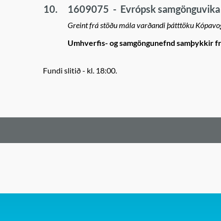
10.
1609075
-
Evrópsk samgönguvika
Greint frá stöðu mála varðandi þátttöku Kópavo
Umhverfis- og samgöngunefnd samþykkir fra
Fundi slitið - kl. 18:00.