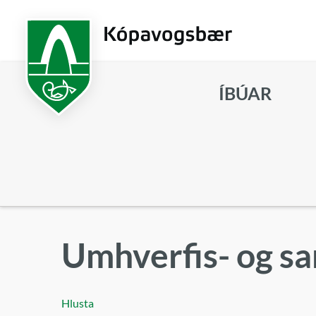
Fara
í
aðalefni
ÍBÚAR
Leita
Umhverfis- og 
Hlusta