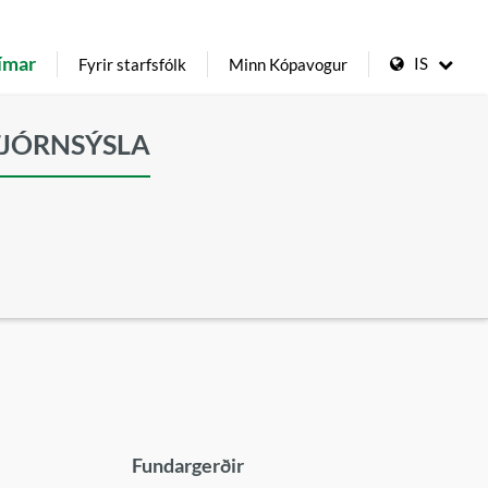
ímar
IS
Fyrir starfsfólk
Minn Kópavogur
TJÓRNSÝSLA
Fundargerðir