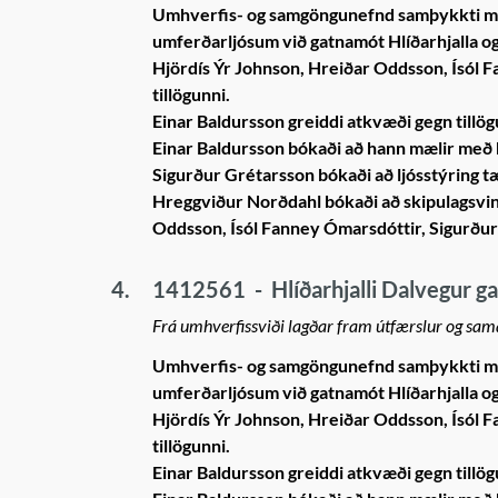
Umhverfis- og samgöngunefnd samþykkti m
umferðarljósum við gatnamót Hlíðarhjalla 
Hjördís Ýr Johnson, Hreiðar Oddsson, Ísól
tillögunni.
Einar Baldursson greiddi atkvæði gegn tillög
Einar Baldursson bókaði að hann mælir með 
Sigurður Grétarsson bókaði að ljósstýring tæ
Hreggviður Norðdahl bókaði að skipulagsvin
Oddsson, Ísól Fanney Ómarsdóttir, Sigurður
4.
1412561
-
Hlíðarhjalli Dalvegur 
Frá umhverfissviði lagðar fram útfærslur og sa
Umhverfis- og samgöngunefnd samþykkti m
umferðarljósum við gatnamót Hlíðarhjalla 
Hjördís Ýr Johnson, Hreiðar Oddsson, Ísól
tillögunni.
Einar Baldursson greiddi atkvæði gegn tillög