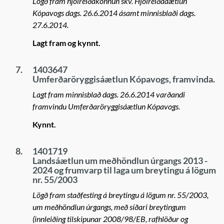
Lögð fram hjólreiðakönnun skv. Hjólreiðaáætlun
Kópavogs dags. 26.6.2014 ásamt minnisblaði dags.
27.6.2014.
Lagt fram og kynnt.
7.
1403647
Umferðaröryggisáætlun Kópavogs, framvinda.
Lagt fram minnisblað dags. 26.6.2014 varðandi
framvindu Umferðaröryggisáætlun Kópavogs.
Kynnt.
8.
1401719
Landsáætlun um meðhöndlun úrgangs 2013 -
2024 og frumvarp til laga um breytingu á lögum
nr. 55/2003
Lögð fram staðfesting á breytingu á lögum nr. 55/2003,
um meðhöndlun úrgangs, með síðari breytingum
(innleiðing tilskipunar 2008/98/EB, rafhlöður og