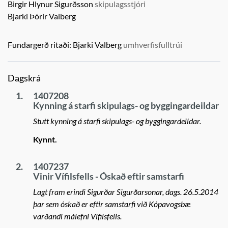
Birgir Hlynur Sigurðsson
skipulagsstjóri
Bjarki Þórir Valberg
Fundargerð ritaði:
Bjarki Valberg
umhverfisfulltrúi
Dagskrá
1.
1407208
Kynning á starfi skipulags- og byggingardeildar
Stutt kynning á starfi skipulags- og byggingardeildar.
Kynnt.
2.
1407237
Vinir Vífilsfells - Óskað eftir samstarfi
Lagt fram erindi Sigurðar Sigurðarsonar, dags. 26.5.2014
þar sem óskað er eftir samstarfi við Kópavogsbæ
varðandi málefni Vífilsfells.