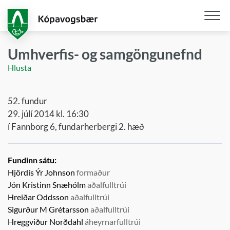
Fara
í
aðalefni
Opna
/
Umhverfis- og samgöngunefnd
loka
Hlusta
snjall
52. fundur
29. júlí 2014 kl. 16:30
í Fannborg 6, fundarherbergi 2. hæð
Fundinn sátu:
Hjördís Ýr Johnson
formaður
Jón Kristinn Snæhólm
aðalfulltrúi
Hreiðar Oddsson
aðalfulltrúi
Sigurður M Grétarsson
aðalfulltrúi
Hreggviður Norðdahl
áheyrnarfulltrúi