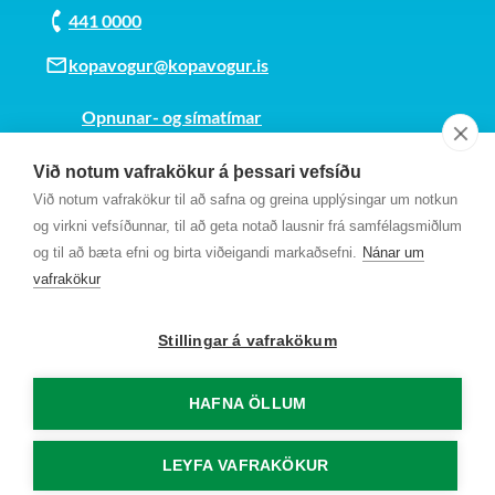
441 0000
kopavogur@kopavogur.is
Opnunar- og símatímar
Sjá kort
Við notum vafrakökur á þessari vefsíðu
Kt. 700169-3759
Við notum vafrakökur til að safna og greina upplýsingar um notkun
Fundarmannagátt
og virkni vefsíðunnar, til að geta notað lausnir frá samfélagsmiðlum
og til að bæta efni og birta viðeigandi markaðsefni.
Nánar um
vafrakökur
Stillingar á vafrakökum
HAFNA ÖLLUM
LEYFA VAFRAKÖKUR