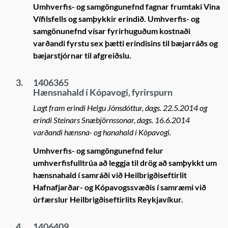
Umhverfis- og samgöngunefnd fagnar frumtaki Vina
Vífilsfells og samþykkir erindið. Umhverfis- og
samgönunefnd vísar fyrirhuguðum kostnaði
varðandi fyrstu sex þætti erindisins til bæjarráðs og
bæjarstjórnar til afgreiðslu.
3.
1406365
Hænsnahald í Kópavogi, fyrirspurn
Lagt fram erindi Helgu Jónsdóttur, dags. 22.5.2014 og
erindi Steinars Snæbjörnssonar, dags. 16.6.2014
varðandi hænsna- og hanahald í Kópavogi.
Umhverfis- og samgöngunefnd felur
umhverfisfulltrúa að leggja til drög að samþykkt um
hænsnahald í samráði við Heilbrigðiseftirlit
Hafnafjarðar- og Kópavogssvæðis í samræmi við
úrfærslur Heilbrigðiseftirlits Reykjavíkur.
4.
1406409