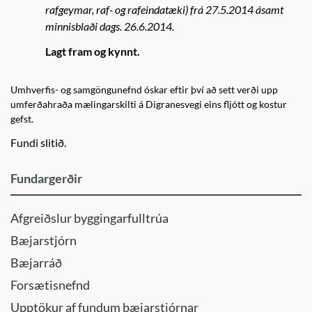
rafgeymar, raf- og rafeindatæki) frá 27.5.2014 ásamt
minnisblaði dags. 26.6.2014.
Lagt fram og kynnt.
Umhverfis- og samgöngunefnd óskar eftir því að sett verði upp
umferðahraða mælingarskilti á Digranesvegi eins fljótt og kostur
gefst.
Fundi slitið.
Fundargerðir
Afgreiðslur byggingarfulltrúa
Bæjarstjórn
Bæjarráð
Forsætisnefnd
Upptökur af fundum bæjarstjórnar