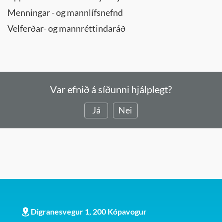
Menningar - og mannlífsnefnd
Velferðar- og mannréttindaráð
Var efnið á síðunni hjálplegt?
Já
Nei
Digranesvegur 1, 200 Kópavogur