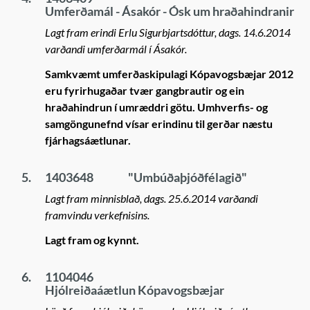
Umferðamál - Ásakór - Ósk um hraðahindranir
Lagt fram erindi Erlu Sigurbjartsdóttur, dags. 14.6.2014
varðandi umferðarmál í Ásakór.
Samkvæmt umferðaskipulagi Kópavogsbæjar 2012
eru fyrirhugaðar tvær gangbrautir og ein
hraðahindrun í umræddri götu. Umhverfis- og
samgöngunefnd vísar erindinu til gerðar næstu
fjárhagsáætlunar.
5.
1403648
"Umbúðaþjóðfélagið"
Lagt fram minnisblað, dags. 25.6.2014 varðandi
framvindu verkefnisins.
Lagt fram og kynnt.
6.
1104046
Hjólreiðaáætlun Kópavogsbæjar