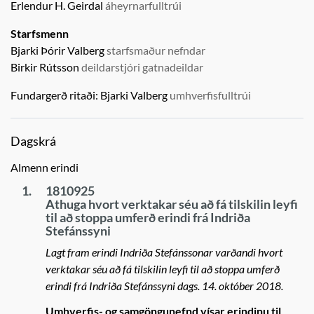
Erlendur H. Geirdal
áheyrnarfulltrúi
Starfsmenn
Bjarki Þórir Valberg
starfsmaður nefndar
Birkir Rútsson
deildarstjóri gatnadeildar
Fundargerð ritaði:
Bjarki Valberg
umhverfisfulltrúi
Dagskrá
Almenn erindi
1.
1810925
Athuga hvort verktakar séu að fá tilskilin leyfi
til að stoppa umferð erindi frá Indriða
Stefánssyni
Lagt fram erindi Indriða Stefánssonar varðandi hvort
verktakar séu að fá tilskilin leyfi til að stoppa umferð
erindi frá Indriða Stefánssyni dags. 14. október 2018.
Umhverfis- og samgöngunefnd vísar erindinu til