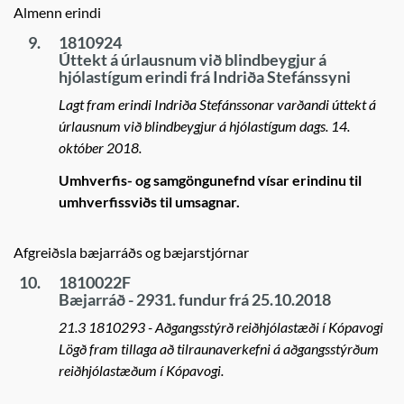
Almenn erindi
9.
1810924
Úttekt á úrlausnum við blindbeygjur á
hjólastígum erindi frá Indriða Stefánssyni
Lagt fram erindi Indriða Stefánssonar varðandi úttekt á
úrlausnum við blindbeygjur á hjólastígum dags. 14.
október 2018.
Umhverfis- og samgöngunefnd vísar erindinu til
umhverfissviðs til umsagnar.
Afgreiðsla bæjarráðs og bæjarstjórnar
10.
1810022F
Bæjarráð - 2931. fundur frá 25.10.2018
21.3 1810293 - Aðgangsstýrð reiðhjólastæði í Kópavogi
Lögð fram tillaga að tilraunaverkefni á aðgangsstýrðum
reiðhjólastæðum í Kópavogi.