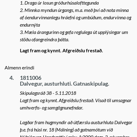
1. Draga úr losun gróðurhúsalofttegunda
2. Minnka myndun úrgangs, m.a. með því að nota minna
af óendurvinnanlegu hráefni og umbúðum, endurvinna og
endurnýta
3. Mæla árangurinn og gefa reglulega út upplýsingar um
stöðu ofangreindra þátta.
Lagt fram og kynnt. Afgreiðslu frestað.
Almenn erindi
4.
1811006
Dalvegur, austurhluti. Gatnaskipulag.
Skipulagsráð 38 - 5.11.2018
Lagt fram og kynnt. Afgreiðslu frestað. Vísað til umsagnar
umhverfis- og samgögnunefndar.
Lagðar fram hugmyndir að útfærslu austurhluta Dalvegar
þ.e. frá húsi nr. 18 (Málning) að gatnamótum við
Nýbýlaveg. Uppdrættir í mkv. 1:2000 dags. 2. nóvember