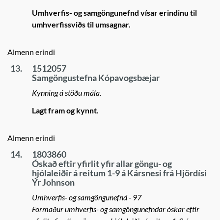
Umhverfis- og samgöngunefnd vísar erindinu til
umhverfissviðs til umsagnar.
Almenn erindi
13.
1512057
Samgöngustefna Kópavogsbæjar
Kynning á stöðu mála.
Lagt fram og kynnt.
Almenn erindi
14.
1803860
Óskað eftir yfirlit yfir allar göngu- og
hjólaleiðir á reitum 1-9 á Kársnesi frá Hjördísi
Ýr Johnson
Umhverfis- og samgöngunefnd - 97
Formaður umhverfis- og samgöngunefndar óskar eftir