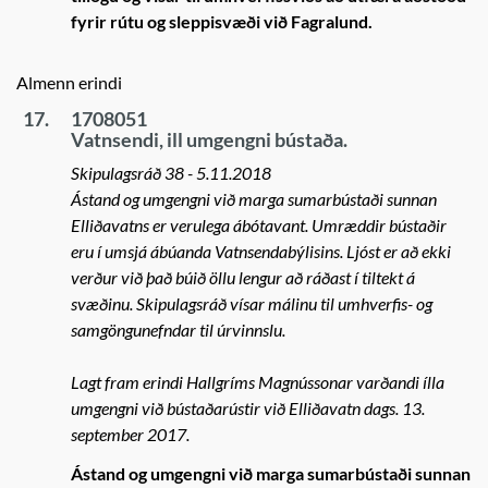
fyrir rútu og sleppisvæði við Fagralund.
Almenn erindi
17.
1708051
Vatnsendi, ill umgengni bústaða.
Skipulagsráð 38 - 5.11.2018
Ástand og umgengni við marga sumarbústaði sunnan
Elliðavatns er verulega ábótavant. Umræddir bústaðir
eru í umsjá ábúanda Vatnsendabýlisins. Ljóst er að ekki
verður við það búið öllu lengur að ráðast í tiltekt á
svæðinu. Skipulagsráð vísar málinu til umhverfis- og
samgöngunefndar til úrvinnslu.
Lagt fram erindi Hallgríms Magnússonar varðandi ílla
umgengni við bústaðarústir við Elliðavatn dags. 13.
september 2017.
Ástand og umgengni við marga sumarbústaði sunnan