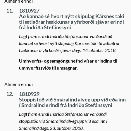
Almenn erindi
11.
1810927
Að kannað sé hvort nýtt skipulag Kársnes taki
til ætlaðrar hækkunar á yfirborði sjávar erindi
frá Indriða Stefánssyni
Lagt fram erindi Indriða Stefánssonar varðandi að
kannað sé hvort nýtt skipulag Kársnes taki til ætlaðrar
hækkunar á yfirborði sjávar dags. 14. október 2018.
Umhverfis- og samgöngunefnd vísar erindinu til
umhverfissviðs til umsagnar.
Almenn erindi
12.
1810929
Stoppistöð við Smáralind alveg upp við eða inn
í Smáralind erindi frá Indriða Stefánssyni
Lagt fram erindi Indriða Stefánssonar varðandi
stoppistöð við Smáralind alveg upp við eða inn í
Smáralind dags. 23. október 2018.