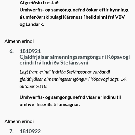
Afgreiðslu frestað.
Umhverfis- og samgöngunefnd óskar eftir kynningu
á umferðarskipulagi Kársness í heild sinni frá VBV
og Landark.
Almenn erindi
6.
1810921
Gjaldfrjálsar almenningssamgöngur í Kópavogi
erindi frá Indriða Stefánssyni
Lagt fram erindi Indriða Stefánssonar varðandi
gjaldfrjálsar almenningssamgöngur í Kópavogi dags. 14.
október 2018.
Umhverfis- og samgöngunefnd vísar erindinu til
umhverfissviðs til umsagnar.
Almenn erindi
7.
1810922