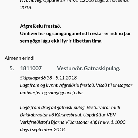
2018.
Afgreiðslu frestað.
Umhverfis- og samgöngunefnd frestar erindinu þar
sem gögn lágu ekki fyrir tilsettan tíma.
Almenn erindi
5.
1811007
Vesturvör. Gatnaskipulag.
Skipulagsráð 38 - 5.11.2018
Lagt fram og kynnt. Afgreiðslu frestað. Vísað til umsagnar
umhverfis- og samgögnunefndar.
Lögð fram drög að gatnaskipulagi Vesturvarar milli
Bakkabrautar að Kársnesbraut. Uppdráttur VBV
Verkfræðistofu Bjarna Viðarssonar ehf. í mkv. 1:1000
dags í september 2018.