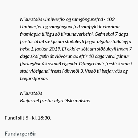
Niðurstaða Umhverfis- og samgöngunefnd - 103
Umhverfis- og samgöngunefnd samþykkir einróma
framlagða tillögu að tilraunaverkefni. Gefin skal 7 daga
frestur til að sækja um stöðuleyfi þegar útgáfa stöðuleyfa
hefst 1. janúar 2019. Ef ekki er sótt um stöðuleyfi innan 7
daga skal gefin út viðvörun að eftir 10 daga verði gámur
fjarlægður á kostnað eigenda. Ofangreindir frestir koma í
stað viðeigandi frests í ákvæði 3. Vísað til bæjarráðs og
bæjarstjórnar.
Niðurstaða
Bæjarráð frestar afgreiðslu málsins.
Fundi slitið - kl. 18:30.
Fundargerðir