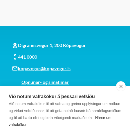
Digranesvegur 1, 200 Kópavogur
441 0000
kopavogur@kopavogur.is
Opnunar- og símatímar
Sjá kort
Við notum vafrakökur á þessari vefsíðu
Kt. 700169-3759
Við notum vafrakökur til að safna og greina upplýsingar um notkun
Fundarmannagátt
og virkni vefsíðunnar, til að geta notað lausnir frá samfélagsmiðlum
og til að bæta efni og birta viðeigandi markaðsefni.
Nánar um
vafrakökur