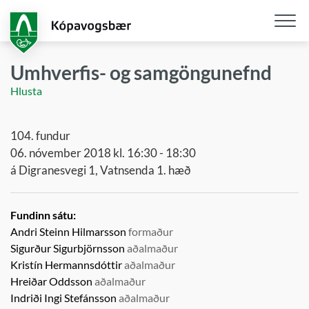
Fara
í
aðalefni
Opna
/
Umhverfis- og samgöngunefnd
loka
Hlusta
snjall
104. fundur
06. nóvember 2018 kl. 16:30 - 18:30
á Digranesvegi 1, Vatnsenda 1. hæð
Fundinn sátu:
Andri Steinn Hilmarsson
formaður
Sigurður Sigurbjörnsson
aðalmaður
Kristín Hermannsdóttir
aðalmaður
Hreiðar Oddsson
aðalmaður
Indriði Ingi Stefánsson
aðalmaður