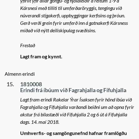
yfirlit yfir allar göngu- og hjólaleiðir á reitum 1-9 á
Kársnesi með tilliti til umferðaröryggis, tengingu við
núverandi stígakerfi, uppbyggingar kerfisins og þróun.
Gerð verði grein fyrir umferð inn á gatnakerfi Kársness
miðað við nýtt deiliskipulag svæðisins.
Frestað
Lagt fram og kynnt.
Almenn erindi
15.
1810008
Erindi frá íbúum við Fagrahjalla og Fífuhjalla
Lagt fram erindi Rakelar Ýrar Ísaksen fyrir hönd íbúa við
Fagrahjalla og Fífuhjalla varðandi beiðni um að opna fyrir
akstur frá bílastæði við Fífuhjalla 2 og 6 út á Fífuhjalla
dags. 14. maí 2018.
Umhverfis- og samgöngunefnd hafnar framlögðu