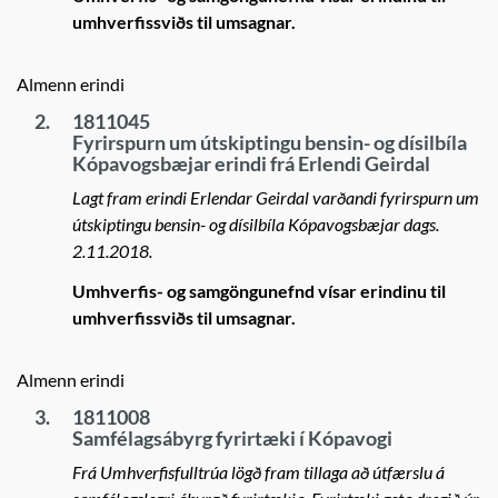
umhverfissviðs til umsagnar.
Almenn erindi
2.
1811045
Fyrirspurn um útskiptingu bensin- og dísilbíla
Kópavogsbæjar erindi frá Erlendi Geirdal
Lagt fram erindi Erlendar Geirdal varðandi fyrirspurn um
útskiptingu bensin- og dísilbíla Kópavogsbæjar dags.
2.11.2018.
Umhverfis- og samgöngunefnd vísar erindinu til
umhverfissviðs til umsagnar.
Almenn erindi
3.
1811008
Samfélagsábyrg fyrirtæki í Kópavogi
Frá Umhverfisfulltrúa lögð fram tillaga að útfærslu á