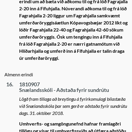
erindi um að bæta við aðkomu til og frá lóð Fagrajalla
2-20 inn á Fífuhjalla. Núverandi aðkoma til og frá lóð
Fagrahjalla 2-20 liggur um Fagrahjalla samkvæmt
umferðaröryggisáætlun Kópavogsbæjar 2012 líkt og
lóðir Fagrahjalla 22-40 og Fagrahjalla 42-60 sökum
umferðaröryggis. Ósk um tengingu inn á Fífuhjalla
frá lóð Fagrahjalla 2-20 er nærri gatnamótum við
Hlíðarhjalla og umferð inn á Fífuhjalla er talin draga
úr umferðaröryggi.
Almenn erindi
16.
1810907
Snælandsskóli - Aðstaða fyrir sundrútu
Lögð fram tillaga að breytingu á fyrirkomulagi bílastæða
við Snælandsskóla þar sem gerð er aðstaða fyrir sundrútu
dags. 31. október 2018.
Umhverfis- og samgöngunefnd hafnar framlagðri
tillögu og vísar til umhverfissviðs að útfæra aðstöðu