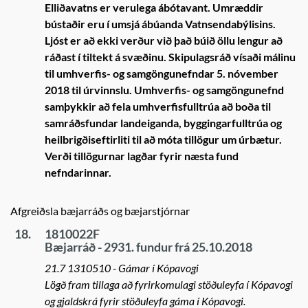
Elliðavatns er verulega ábótavant. Umræddir
bústaðir eru í umsjá ábúanda Vatnsendabýlisins.
Ljóst er að ekki verður við það búið öllu lengur að
ráðast í tiltekt á svæðinu. Skipulagsráð vísaði málinu
til umhverfis- og samgöngunefndar 5. nóvember
2018 til úrvinnslu. Umhverfis- og samgöngunefnd
samþykkir að fela umhverfisfulltrúa að boða til
samráðsfundar landeiganda, byggingarfulltrúa og
heilbrigðiseftirliti til að móta tillögur um úrbætur.
Verði tillögurnar lagðar fyrir næsta fund
nefndarinnar.
Afgreiðsla bæjarráðs og bæjarstjórnar
18.
1810022F
Bæjarráð - 2931. fundur frá 25.10.2018
21.7 1310510 - Gámar í Kópavogi
Lögð fram tillaga að fyrirkomulagi stöðuleyfa í Kópavogi
og gjaldskrá fyrir stöðuleyfa gáma í Kópavogi.