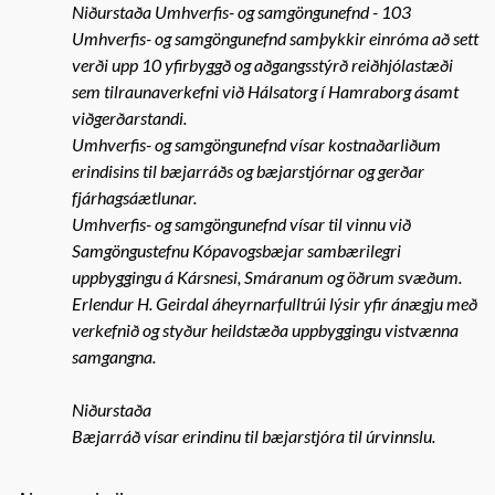
Niðurstaða Umhverfis- og samgöngunefnd - 103
Umhverfis- og samgöngunefnd samþykkir einróma að sett
verði upp 10 yfirbyggð og aðgangsstýrð reiðhjólastæði
sem tilraunaverkefni við Hálsatorg í Hamraborg ásamt
viðgerðarstandi.
Umhverfis- og samgöngunefnd vísar kostnaðarliðum
erindisins til bæjarráðs og bæjarstjórnar og gerðar
fjárhagsáætlunar.
Umhverfis- og samgöngunefnd vísar til vinnu við
Samgöngustefnu Kópavogsbæjar sambærilegri
uppbyggingu á Kársnesi, Smáranum og öðrum svæðum.
Erlendur H. Geirdal áheyrnarfulltrúi lýsir yfir ánægju með
verkefnið og styður heildstæða uppbyggingu vistvænna
samgangna.
Niðurstaða
Bæjarráð vísar erindinu til bæjarstjóra til úrvinnslu.