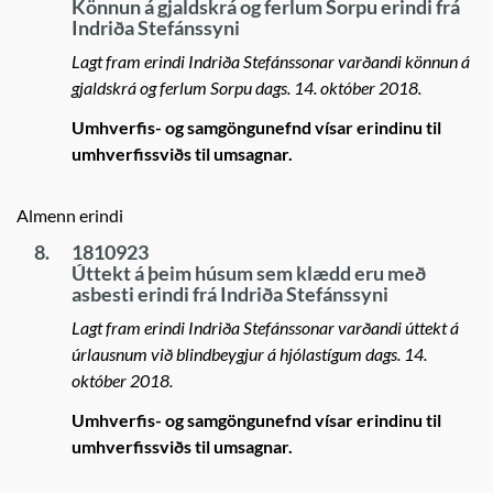
Könnun á gjaldskrá og ferlum Sorpu erindi frá
Indriða Stefánssyni
Lagt fram erindi Indriða Stefánssonar varðandi könnun á
gjaldskrá og ferlum Sorpu dags. 14. október 2018.
Umhverfis- og samgöngunefnd vísar erindinu til
umhverfissviðs til umsagnar.
Almenn erindi
8.
1810923
Úttekt á þeim húsum sem klædd eru með
asbesti erindi frá Indriða Stefánssyni
Lagt fram erindi Indriða Stefánssonar varðandi úttekt á
úrlausnum við blindbeygjur á hjólastígum dags. 14.
október 2018.
Umhverfis- og samgöngunefnd vísar erindinu til
umhverfissviðs til umsagnar.