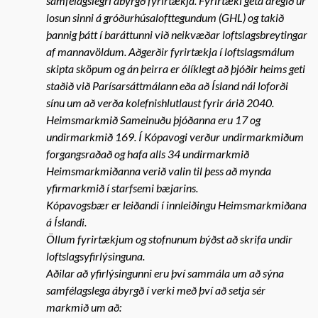
samfélagslegri ábyrgð fyrirtækja. Fyrirtæki geta dregið úr
losun sinni á gróðurhúsalofttegundum (GHL) og takið
þannig þátt í baráttunni við neikvæðar loftslagsbreytingar
af mannavöldum. Aðgerðir fyrirtækja í loftslagsmálum
skipta sköpum og án þeirra er ólíklegt að þjóðir heims geti
staðið við Parísarsáttmálann eða að Ísland nái loforði
sínu um að verða kolefnishlutlaust fyrir árið 2040.
Heimsmarkmið Sameinuðu þjóðanna eru 17 og
undirmarkmið 169. Í Kópavogi verður undirmarkmiðum
forgangsraðað og hafa alls 34 undirmarkmið
Heimsmarkmiðanna verið valin til þess að mynda
yfirmarkmið í starfsemi bæjarins.
Kópavogsbær er leiðandi í innleiðingu Heimsmarkmiðana
á Íslandi.
Öllum fyrirtækjum og stofnunum býðst að skrifa undir
loftslagsyfirlýsinguna.
Aðilar að yfirlýsingunni eru því sammála um að sýna
samfélagslega ábyrgð í verki með því að setja sér
markmið um að: