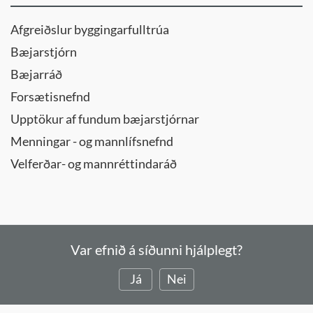
Afgreiðslur byggingarfulltrúa
Bæjarstjórn
Bæjarráð
Forsætisnefnd
Upptökur af fundum bæjarstjórnar
Menningar - og mannlífsnefnd
Velferðar- og mannréttindaráð
Var efnið á síðunni hjálplegt?
Já
Nei