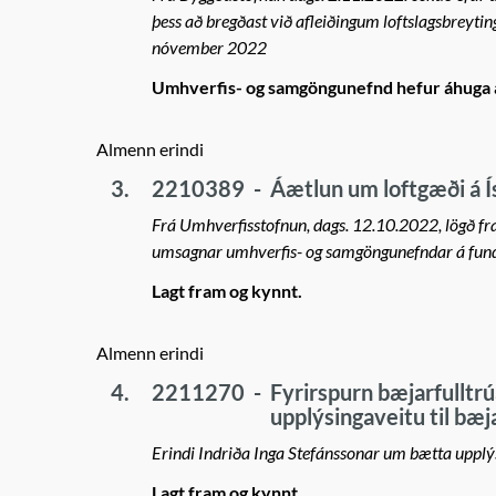
þess að bregðast við afleiðingum loftslagsbreytin
nóvember 2022
Umhverfis- og samgöngunefnd hefur áhuga á að
Almenn erindi
3.
2210389
-
Áætlun um loftgæði á 
Frá Umhverfisstofnun, dags. 12.10.2022, lögð fr
umsagnar umhverfis- og samgöngunefndar á fundi
Lagt fram og kynnt.
Almenn erindi
4.
2211270
-
Fyrirspurn bæjarfulltrú
upplýsingaveitu til bæ
Erindi Indriða Inga Stefánssonar um bætta upplý
Lagt fram og kynnt.