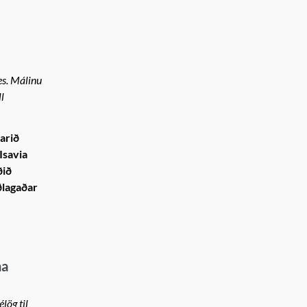
es. Málinu
l
arið
Isavia
ðið
ðlagaðar
na
lög til