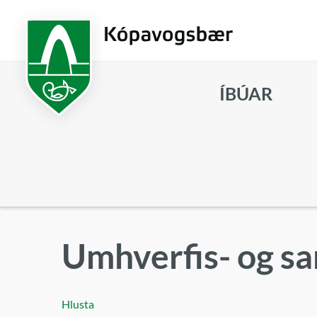
Fara
í
aðalefni
ÍBÚAR
Leita
Umhverfis- og 
Hlusta