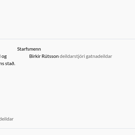
Starfsmenn
l og
Birkir Rútsson
deildarstjóri gatnadeildar
ns stað.
deildar