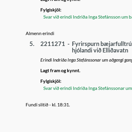
Fylgiskjöl:
Svar við erindi Indriða Inga Stefánsson um 
Almenn erindi
5.
2211271
-
Fyrirspurn bæjarfulltrú
hjólandi við Elliðavatn
Erindi Indriða Inga Stefánssonar um aðgengi gang
Lagt fram og kynnt.
Fylgiskjöl:
Svar við erindi Indriða Inga Stefánssonar um
Fundi slitið - kl. 18:31.