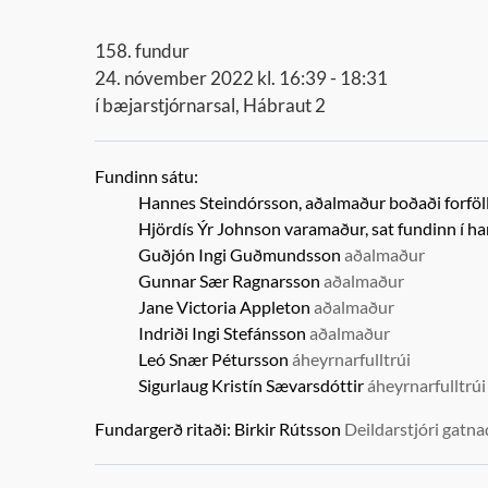
158. fundur
24. nóvember 2022 kl. 16:39 - 18:31
í bæjarstjórnarsal, Hábraut 2
Fundinn sátu:
Hannes Steindórsson, aðalmaður boðaði forföl
Hjördís Ýr Johnson
varamaður,
sat fundinn í ha
Guðjón Ingi Guðmundsson
aðalmaður
Gunnar Sær Ragnarsson
aðalmaður
Jane Victoria Appleton
aðalmaður
Indriði Ingi Stefánsson
aðalmaður
Leó Snær Pétursson
áheyrnarfulltrúi
Sigurlaug Kristín Sævarsdóttir
áheyrnarfulltrúi
Fundargerð ritaði:
Birkir Rútsson
Deildarstjóri gatna