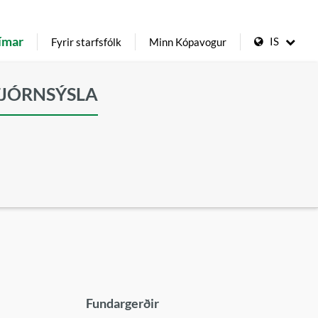
ímar
IS
Fyrir starfsfólk
Minn Kópavogur
TJÓRNSÝSLA
Fundargerðir