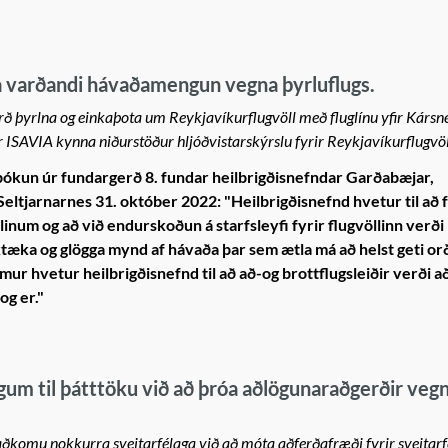
a varðandi hávaðamengun vegna þyrluflugs.
rð þyrlna og einkaþota um Reykjavíkurflugvöll með fluglínu yfir Kársn
ar ISAVIA kynna niðurstöður hljóðvistarskýrslu fyrir Reykjavíkurflugvöl
ókun úr fundargerð 8. fundar heilbrigðisnefndar Garðabæjar,
eltjarnarnes 31. október 2022: "Heilbrigðisnefnd hvetur til að f
inum og að við endurskoðun á starfsleyfi fyrir flugvöllinn verði 
æka og glögga mynd af hávaða þar sem ætla má að helst geti or
ur hvetur heilbrigðisnefnd til að að-og brottflugsleiðir verði a
og er."
gum til þátttöku við að þróa aðlögunaraðgerðir veg
ðkomu nokkurra sveitarfélaga við að móta aðferðafræði fyrir sveitarfé