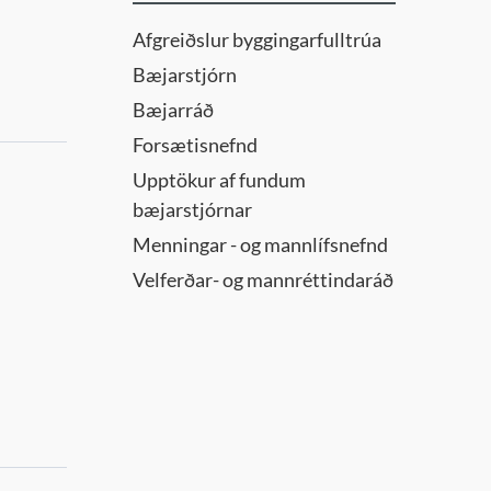
Afgreiðslur byggingarfulltrúa
Bæjarstjórn
Bæjarráð
Forsætisnefnd
Upptökur af fundum
bæjarstjórnar
Menningar - og mannlífsnefnd
Velferðar- og mannréttindaráð