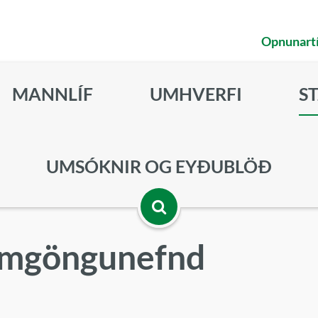
Opnunart
MANNLÍF
UMHVERFI
S
UMSÓKNIR OG EYÐUBLÖÐ
Opna
samgöngunefnd
leitarbox