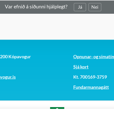
Var efnið á síðunni hjálplegt?
Já
Nei
, 200 Kópavogur
Opnunar- og símatí
Sjá kort
ogur.is
Kt. 700169-3759
Fundarmannagátt