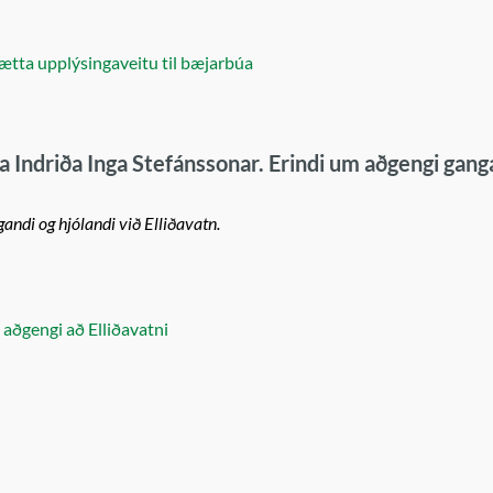
bætta upplýsingaveitu til bæjarbúa
a Indriða Inga Stefánssonar. Erindi um aðgengi gang
andi og hjólandi við Elliðavatn.
 aðgengi að Elliðavatni