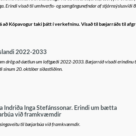
ga. Erindi vísað til umhverfis- og samgöngunefndar af stjórnsýslusviði 8
 Kópavogur taki þátt í verkefninu. Vísað til bæjarráðs til afgr
Íslandi 2022-2033
am drög að áætlun um loftgæði 2022-2033. Bæjarráð vísaði erindinu t
 sínum 20. október síðastliðinn.
a Indriða Inga Stefánssonar. Erindi um bætta
jarbúa við framkvæmdir
singaveitu til bæjarbúa við framkvæmdir.