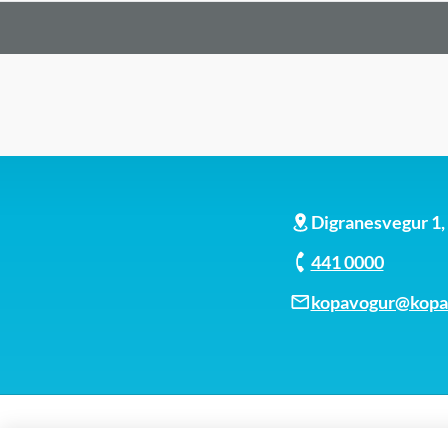
Digranesvegur 1
441 0000
kopavogur@kopav