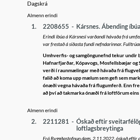
Dagskrá
Almenn erindi
1.
2208655
-
Kársnes. Ábending íbú
Erindi íbúa á Kársnesi varðandi hávaða frá umfe
var frestað á síðasta fundi nefndarinnar. Fulltrú
Umhverfis- og samgöngunefnd tekur undir b
Hafnarfjarðar, Kópavogs, Mosfellsbæjar og S
verði í raunmælingar með hávaða frá flugvell
falið að koma upp mælum sem gefi sem markt
ónæði vegna hávaða frá flugumferð. Enn frem
að því að takmarka ónæði frá loftförum eins 
Almenn erindi
2.
2211281
-
Óskað eftir sveitarfélö
loftlagsbreytinga
Frá Byggðastofnun dags. 2.11.2022. óskað eftir a