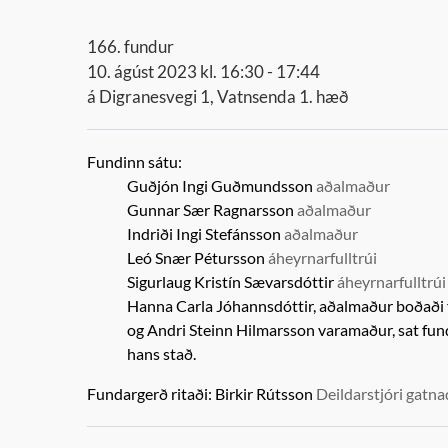
166. fundur
10. ágúst 2023 kl. 16:30 - 17:44
á Digranesvegi 1, Vatnsenda 1. hæð
Fundinn sátu:
Guðjón Ingi Guðmundsson
aðalmaður
Gunnar Sær Ragnarsson
aðalmaður
Indriði Ingi Stefánsson
aðalmaður
Leó Snær Pétursson
áheyrnarfulltrúi
Sigurlaug Kristín Sævarsdóttir
áheyrnarfulltrúi
Hanna Carla Jóhannsdóttir, aðalmaður boðaði f
og
Andri Steinn Hilmarsson
varamaður,
sat fun
hans stað.
Fundargerð ritaði:
Birkir Rútsson
Deildarstjóri gatna