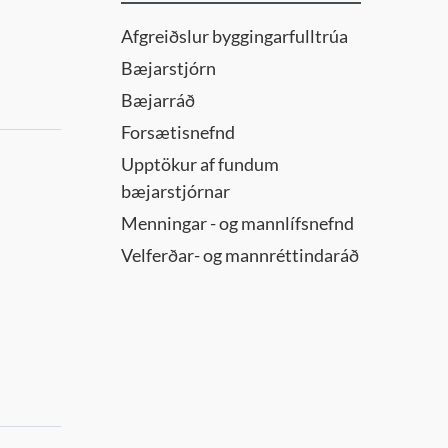
Afgreiðslur byggingarfulltrúa
Bæjarstjórn
Bæjarráð
Forsætisnefnd
Upptökur af fundum
bæjarstjórnar
Menningar - og mannlífsnefnd
Velferðar- og mannréttindaráð