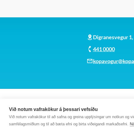
Digranesvegur 1
441 0000
kopavogur@kopav
Við notum vafrakökur á þessari vefsíðu
Við notum vafrakökur til að safna og greina upplýsingar um notkun og virk
samfélagsmiðlum og til að bæta efni og birta viðeigandi markaðsefni.
Ná