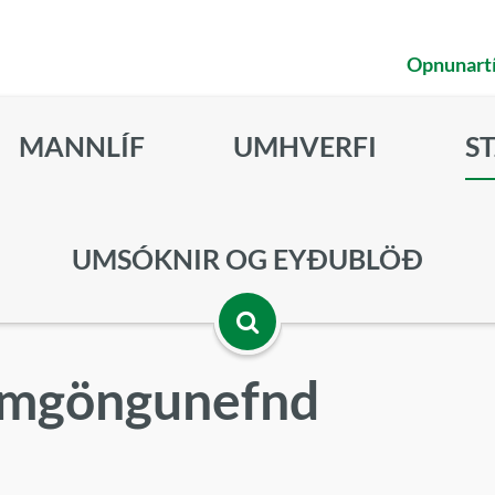
Opnunart
MANNLÍF
UMHVERFI
S
UMSÓKNIR OG EYÐUBLÖÐ
Opna
samgöngunefnd
leitarbox