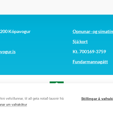
, 200 Kópavogur
Opnunar- og símatí
Sjá kort
ogur.is
Kt. 700169-3759
Fundarmannagátt
ni vefsíðunnar, til að geta notað lausnir frá
Stillingar á vafr
nar um vafrakökur