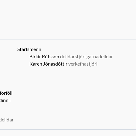
Starfsmenn
Birkir Rútsson
deildarstjóri gatnadeildar
Karen Jónasdóttir
verkefnastjóri
orföll
dinn í
deildar