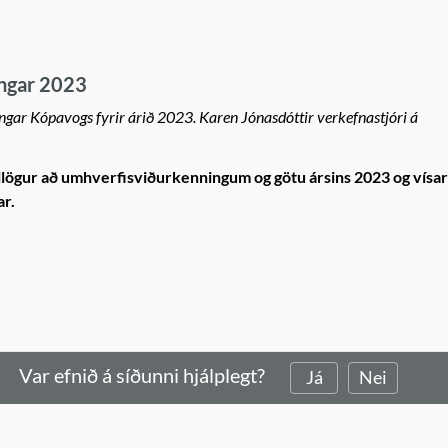
ngar 2023
ngar Kópavogs fyrir árið 2023. Karen Jónasdóttir verkefnastjóri á
llögur að umhverfisviðurkenningum og götu ársins 2023 og vísar
ar.
Var efnið á síðunni hjálplegt?
Já
Nei