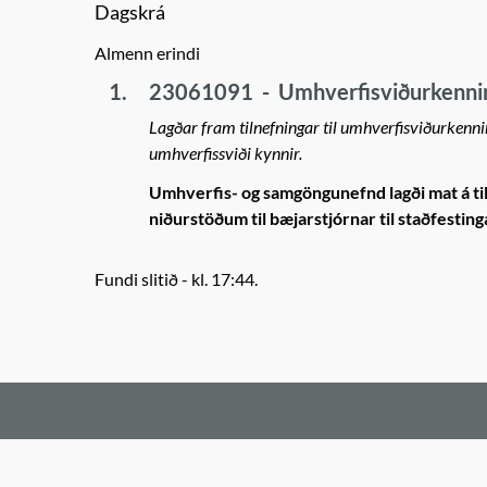
Dagskrá
Almenn erindi
1.
23061091
-
Umhverfisviðurkenni
Lagðar fram tilnefningar til umhverfisviðurkenni
umhverfissviði kynnir.
Umhverfis- og samgöngunefnd lagði mat á ti
niðurstöðum til bæjarstjórnar til staðfesting
Fundi slitið - kl. 17:44.