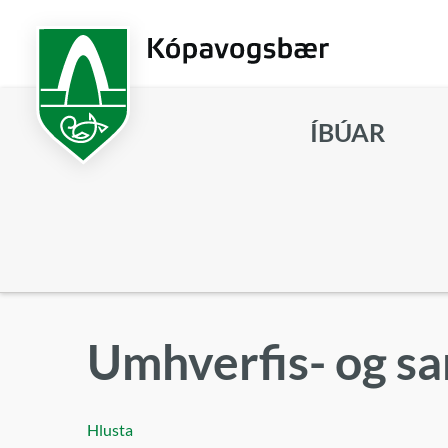
Fara
í
aðalefni
ÍBÚAR
Leita
Umhverfis- og 
Hlusta