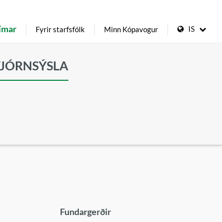
ímar
IS
Fyrir starfsfólk
Minn Kópavogur
TJÓRNSÝSLA
Fundargerðir