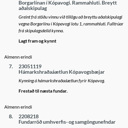
Borgarlínan í Kópavogi. Rammahluti. Breytt
aðalskipulag
Greint frá stöðu vinnu við tillögu að breyttu aðalskipulagi
vegna Borgarlínu í Kópavogi lotu 1, rammahluti. Fulltrúar
frá skipulagsdeild kynna.
Lagt fram og kynnt
Almenn erindi
7.
23051119
Hámarkshraðaáætlun Kópavogsbæjar
Kynning á hámarkshraðaáætlun fyrir Kópavog.
Frestað til næsta fundar.
Almenn erindi
8.
2208218
Fundarröð umhverfis- og samgöngunefndar