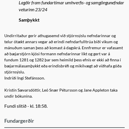
Lagðir fram fundartímar umhverfis- og samgöngunefndar
veturinn 23/24
Samþykkt
Undirritaður gerir athugasemd við stjórnsýslu nefndarinnar og
telur ótækt annars vegar að erindi nefndarfulltrúa bíði vikum og
mánuðum saman þess að komast á dagskrá. Ennfremur er vafasamt
að bæjarstjórn kjósi formann nefndarinnar líkt og gert var á
fundum 1281 og 1282 þar sem heimild þess efnis er ekki að finna í
bæjarmálasamþykkt eða erindisbréfi og mikilvægt að viðhafa góða
stjórnsýslu.
Indriði Ingi Stefánsson.
Kristín Sævarsdóttir, Leó Snær Pétursson og Jane Appleton taka
undir bókunina.
Fundi slitið - kl. 18:58.
Fundargerðir