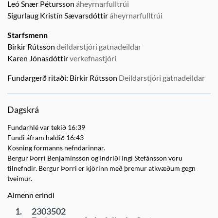
Leó Snær Pétursson
áheyrnarfulltrúi
Sigurlaug Kristín Sævarsdóttir
áheyrnarfulltrúi
Starfsmenn
Birkir Rútsson
deildarstjóri gatnadeildar
Karen Jónasdóttir
verkefnastjóri
Fundargerð ritaði:
Birkir Rútsson
Deildarstjóri gatnadeildar
Dagskrá
Fundarhlé var tekið 16:39
Fundi áfram haldið 16:43
Kosning formanns nefndarinnar.
Bergur Þorri Benjamínsson og Indriði Ingi Stefánsson voru
tilnefndir. Bergur Þorri er kjörinn með þremur atkvæðum gegn
tveimur.
Almenn erindi
1.
2303502