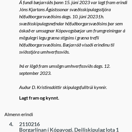
Á fundi bæjarráðs þann 15. júní 2023 var lagt fram erindi
Jóns Kjartans Ágústssonar svæðisskipulagsstjóra
höfuðborgarsvæðisins dags. 10. júní 2023 f.h.
svæðisskipulagsnefndar höfuðborgarsvæðisins þar sem
óskað er umsagnar Kópavogsbæjar um frumgreiningar á
mögulegri legu græna stígsins í græna trefli
höfuðborgarsvæðisins. Bæjarráð vísaði erindinu til
sviðsstjóra umhverfissviðs.
Þá er lögð fram umsögn umhverfissviðs dags. 12.
september 2023.
Auður D. Kristinsdóttir skipulagsfulltrúi kynnir.
Lagt fram og kynnt.
Almenn erindi
4.
2110216
Borgarlínan í Kópavogi. Deiliskipulag lota 1