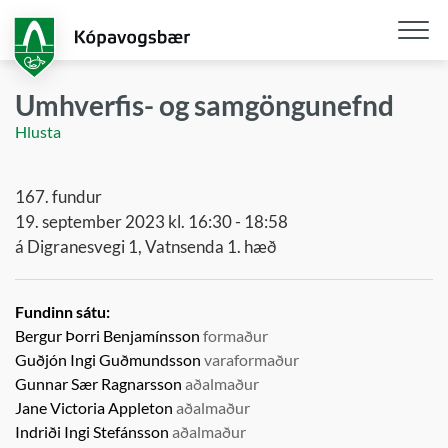
Fara
í
aðalefni
Opna
/
Umhverfis- og samgöngunefnd
loka
Hlusta
snjall
167. fundur
19. september 2023 kl. 16:30 - 18:58
á Digranesvegi 1, Vatnsenda 1. hæð
Fundinn sátu:
Bergur Þorri Benjamínsson
formaður
Guðjón Ingi Guðmundsson
varaformaður
Gunnar Sær Ragnarsson
aðalmaður
Jane Victoria Appleton
aðalmaður
Indriði Ingi Stefánsson
aðalmaður