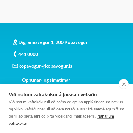
Digranesvegur 1, 200 Kópavogur
441 0000
kopavogur@kopavogur.is
Opnunar- og símatímar
Sjá kort
Við notum vafrakökur á þessari vefsíðu
Kt. 700169-3759
Við notum vafrakökur til að safna og greina upplýsingar um notkun
Fundarmannagátt
og virkni vefsíðunnar, til að geta notað lausnir frá samfélagsmiðlum
og til að bæta efni og birta viðeigandi markaðsefni.
Nánar um
vafrakökur