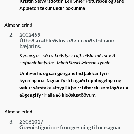
Kristín Sævarsdóttir, Leó Snær Pétursson og Jane
Appleton tekur undir bókunina
Almenn erindi
2.
2002459
Útboð á rafhleðslustöðvum við stofnanir
bæjarins.
Kynning á stöðu útboðs fyrir rafhleðslustöðvar við
stofnanir bæjarins. Jakob Sindri Þórsson kynnir.
Umhverfis og samgöngunefnd þakkar fyrir
kynninguna, fagnar fyrirhugaðri uppbyggingu og
vekur sérstaka athygli á þeirri áherslu sem lögð er á
aðgengi fyrir alla að hleðslustöðvum.
Almenn erindi
3.
23061017
Græni stígurinn - frumgreining til umsagnar