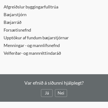
Afgreiðslur byggingarfulltrúa
Bæjarstjórn
Bæjarráð
Forsætisnefnd
Upptökur af fundum bæjarstjórnar
Menningar - og mannlífsnefnd
Velferðar- og mannréttindaráð
Var efnið á síðunni hjálplegt?
Já
Nei