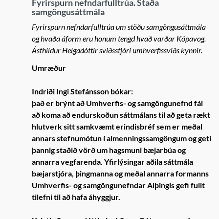
Fyrirspurn nefndarfulltrúa. Staða
samgöngusáttmála
Fyrirspurn nefndarfulltrúa um stöðu samgöngusáttmála
og hvaða áform eru honum tengd hvað varðar Kópavog.
Ásthildur Helgadóttir sviðsstjóri umhverfissviðs kynnir.
Umræður
Indriði Ingi Stefánsson bókar:
það er brýnt að Umhverfis- og samgöngunefnd fái
að koma að endurskoðun sáttmálans til að geta rækt
hlutverk sitt samkvæmt erindisbréf sem er meðal
annars stefnumótun í almenningssamgöngum og geti
þannig staðið vörð um hagsmuni bæjarbúa og
annarra vegfarenda. Yfirlýsingar aðila sáttmála
bæjarstjóra, þingmanna og meðal annarra formanns
Umhverfis- og samgöngunefndar Alþingis gefi fullt
tilefni til að hafa áhyggjur.