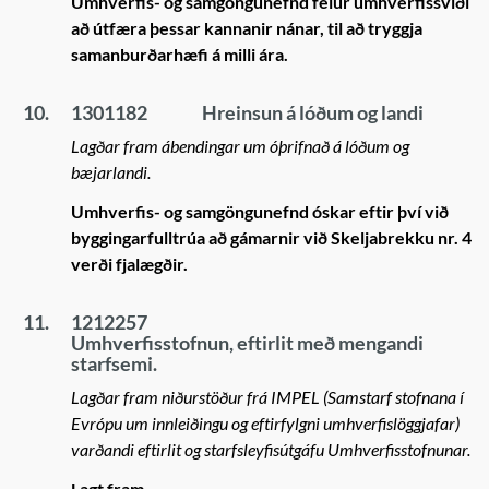
Umhverfis- og samgöngunefnd felur umhverfissviði
að útfæra þessar kannanir nánar, til að tryggja
samanburðarhæfi á milli ára.
10.
1301182
Hreinsun á lóðum og landi
Lagðar fram ábendingar um óþrifnað á lóðum og
bæjarlandi.
Umhverfis- og samgöngunefnd óskar eftir því við
byggingarfulltrúa að gámarnir við Skeljabrekku nr. 4
verði fjalægðir.
11.
1212257
Umhverfisstofnun, eftirlit með mengandi
starfsemi.
Lagðar fram niðurstöður frá IMPEL (Samstarf stofnana í
Evrópu um innleiðingu og eftirfylgni umhverfislöggjafar)
varðandi eftirlit og starfsleyfisútgáfu Umhverfisstofnunar.
Lagt fram.