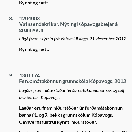
Kynnt og rætt.
8.
1204003
Vatnsendakrikar. Nýting Kópavogsbæjar á
grunnvatni
Lögð fram skýrsla frá Vatnaskil dags. 21. desember 2012.
Kynnt og rætt.
9.
1301174
Ferðamátakönnun grunnskóla Kópavogs, 2012
Lagðar fram niðurstöður ferðamátakönnunar sex og tólf
ára barna í Kópavogi.
Lagðar eru fram niðurstöður úr ferðamátakönnun
barna í 1. og 7. bekk í grunnskólum Kópavogs.
Umhverfisfulltrúi kynnti niðurstöður.