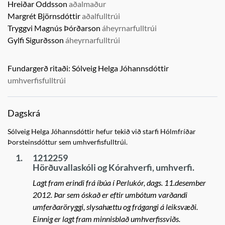
Hreiðar Oddsson
aðalmaður
Margrét Björnsdóttir
aðalfulltrúi
Tryggvi Magnús Þórðarson
áheyrnarfulltrúi
Gylfi Sigurðsson
áheyrnarfulltrúi
Fundargerð ritaði:
Sólveig Helga Jóhannsdóttir
umhverfisfulltrúi
Dagskrá
Sólveig Helga Jóhannsdóttir hefur tekið við starfi Hólmfríðar
Þorsteinsdóttur sem umhverfisfulltrúi.
1.
1212259
Hörðuvallaskóli og Kórahverfi, umhverfi.
Lagt fram erindi frá íbúa í Perlukór, dags. 11.desember
2012. Þar sem óskað er eftir umbótum varðandi
umferðaröryggi, slysahættu og frágangi á leiksvæði.
Einnig er lagt fram minnisblað umhverfissviðs.