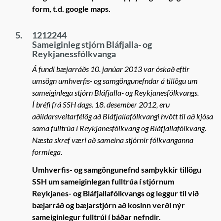
form, t.d. google maps.
5.
1212244
Sameiginleg stjórn Bláfjalla- og
Reykjanessfólkvanga
Á fundi bæjarráðs 10. janúar 2013 var óskað eftir
umsögn umhverfis- og samgöngunefndar á tillögu um
sameiginlega stjórn Bláfjalla- og Reykjanesfólkvangs.
Í bréfi frá SSH dags. 18. desember 2012, eru
aðildarsveitarfélög að Bláfjallafólkvangi hvött til að kjósa
sama fulltrúa í Reykjanesfólkvang og Bláfjallafólkvang.
Næsta skref væri að sameina stjórnir fólkvanganna
formlega.
Umhverfis- og samgöngunefnd samþykkir tillögu
SSH um sameiginlegan fulltrúa í stjórnum
Reykjanes- og Bláfjallafólkvangs og leggur til við
bæjarráð og bæjarstjórn að kosinn verði nýr
sameiginlegur fulltrúi í báðar nefndir.