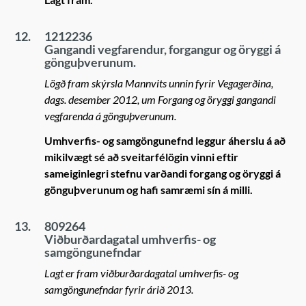
12.
1212236
Gangandi vegfarendur, forgangur og öryggi á
gönguþverunum.
Lögð fram skýrsla Mannvits unnin fyrir Vegagerðina,
dags. desember 2012, um Forgang og öryggi gangandi
vegfarenda á gönguþverunum.
Umhverfis- og samgöngunefnd leggur áherslu á að
mikilvægt sé að sveitarfélögin vinni eftir
sameiginlegri stefnu varðandi forgang og öryggi á
gönguþverunum og hafi samræmi sín á milli.
13.
809264
Viðburðardagatal umhverfis- og
samgöngunefndar
Lagt er fram viðburðardagatal umhverfis- og
samgöngunefndar fyrir árið 2013.