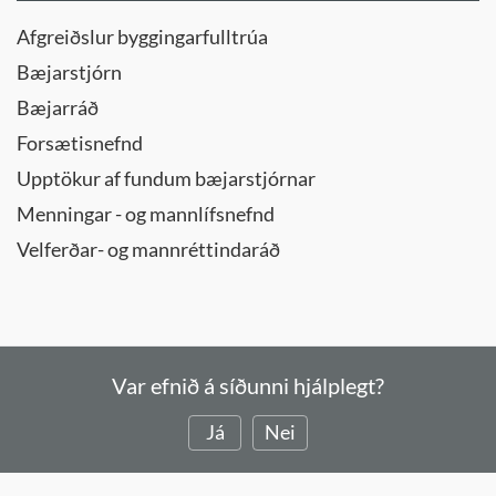
Afgreiðslur byggingarfulltrúa
Bæjarstjórn
Bæjarráð
Forsætisnefnd
Upptökur af fundum bæjarstjórnar
Menningar - og mannlífsnefnd
Velferðar- og mannréttindaráð
Var efnið á síðunni hjálplegt?
Já
Nei