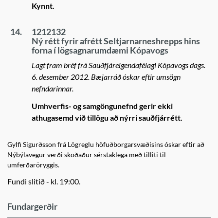
Kynnt.
14.
1212132
Ný rétt fyrir afrétt Seltjarnarneshrepps hins
forna í lögsagnarumdæmi Kópavogs
Lagt fram bréf frá Sauðfjáreigendafélagi Kópavogs dags.
6. desember 2012. Bæjarráð óskar eftir umsögn
nefndarinnar.
Umhverfis- og samgöngunefnd gerir ekki
athugasemd við tillögu að nýrri sauðfjárrétt.
Gylfi Sigurðsson frá Lögreglu höfuðborgarsvæðisins óskar eftir að
Nýbýlavegur verði skoðaður sérstaklega með tilliti til
umferðaröryggis.
Fundi slitið - kl. 19:00.
Fundargerðir