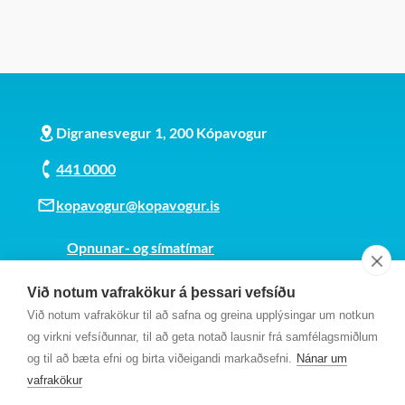
Digranesvegur 1, 200 Kópavogur
441 0000
kopavogur@kopavogur.is
Opnunar- og símatímar
Sjá kort
Við notum vafrakökur á þessari vefsíðu
Kt. 700169-3759
Við notum vafrakökur til að safna og greina upplýsingar um notkun
Fundarmannagátt
og virkni vefsíðunnar, til að geta notað lausnir frá samfélagsmiðlum
og til að bæta efni og birta viðeigandi markaðsefni.
Nánar um
vafrakökur