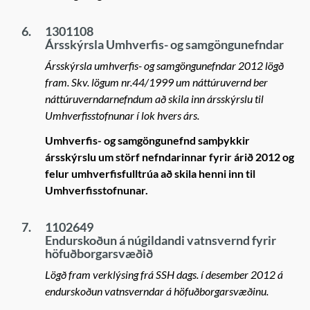
6.
1301108
Ársskýrsla Umhverfis- og samgöngunefndar
Ársskýrsla umhverfis- og samgöngunefndar 2012 lögð
fram. Skv. lögum nr.44/1999 um náttúruvernd ber
náttúruverndarnefndum að skila inn ársskýrslu til
Umhverfisstofnunar í lok hvers árs.
Umhverfis- og samgöngunefnd samþykkir
ársskýrslu um störf nefndarinnar fyrir árið 2012 og
felur umhverfisfulltrúa að skila henni inn til
Umhverfisstofnunar.
7.
1102649
Endurskoðun á núgildandi vatnsvernd fyrir
höfuðborgarsvæðið
Lögð fram verklýsing frá SSH dags. í desember 2012 á
endurskoðun vatnsverndar á höfuðborgarsvæðinu.