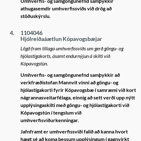
Umhverfis- og samgöngunefnd samþykkir
athugasemdir umhverfissviðs við drög að
stöðuskýrslu.
4.
1104046
Hjólreiðaáætlun Kópavogsbæjar
Lögð fram tillaga umhverfissviðs um gerð göngu- og
hjólastígakorts, ásamt endurnýjun á skilti við
Kópavogstún.
Umhverfis- og samgöngunefnd samþykkir að
verkfræðistofan Mannvit vinni að göngu- og
hjólastígakorti fyrir Kópavogsbæ í samræmi við kort
nágrannasveitarfélaga, einnig að sett verði upp nýtt
upplýsingaskilti með göngu- og hjólastígakorti við
Kópavogstún í tengslum við
umhverfisviðurkenningar.
Jafnframt er umhverfissviði falið að kanna hvort
hægt sé að koma þessum upplýsingum í gagnvirkt