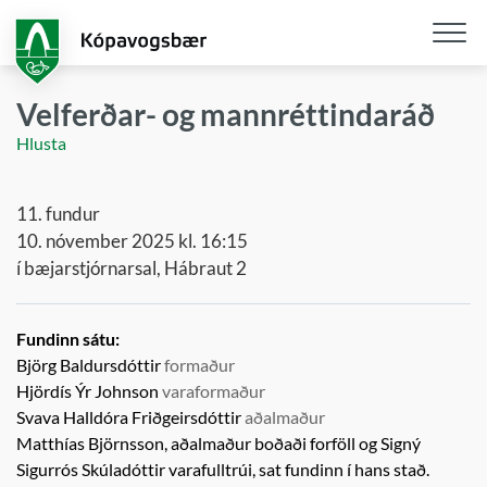
Fara
í
aðalefni
Opna
/
Velferðar- og mannréttindaráð
loka
Hlusta
snjall
11. fundur
10. nóvember 2025 kl. 16:15
í bæjarstjórnarsal, Hábraut 2
Fundinn sátu:
Björg Baldursdóttir
formaður
Hjördís Ýr Johnson
varaformaður
Svava Halldóra Friðgeirsdóttir
aðalmaður
Matthías Björnsson, aðalmaður boðaði forföll og
Signý
Sigurrós Skúladóttir
varafulltrúi,
sat fundinn í hans stað.