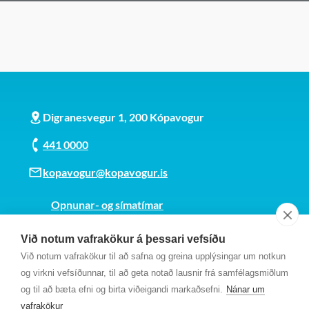
Digranesvegur 1, 200 Kópavogur
441 0000
kopavogur@kopavogur.is
Opnunar- og símatímar
Sjá kort
Við notum vafrakökur á þessari vefsíðu
Kt. 700169-3759
Við notum vafrakökur til að safna og greina upplýsingar um notkun
Fundarmannagátt
og virkni vefsíðunnar, til að geta notað lausnir frá samfélagsmiðlum
og til að bæta efni og birta viðeigandi markaðsefni.
Nánar um
vafrakökur