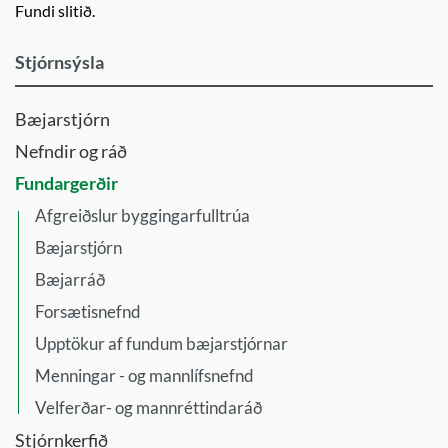
Fundi slitið.
Stjórnsýsla
Bæjarstjórn
Nefndir og ráð
Fundargerðir
Afgreiðslur byggingarfulltrúa
Bæjarstjórn
Bæjarráð
Forsætisnefnd
Upptökur af fundum bæjarstjórnar
Menningar - og mannlífsnefnd
Velferðar- og mannréttindaráð
Stjórnkerfið