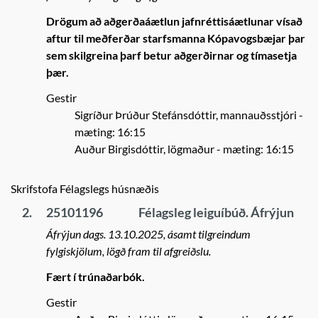
Drögum að aðgerðaáætlun jafnréttisáætlunar vísað
aftur til meðferðar starfsmanna Kópavogsbæjar þar
sem skilgreina þarf betur aðgerðirnar og tímasetja
þær.
Gestir
Sigríður Þrúður Stefánsdóttir, mannauðsstjóri
-
mæting: 16:15
Auður Birgisdóttir, lögmaður
- mæting: 16:15
Skrifstofa Félagslegs húsnæðis
2.
25101196
Félagsleg leiguíbúð. Áfrýjun
Áfrýjun dags. 13.10.2025, ásamt tilgreindum
fylgiskjölum, lögð fram til afgreiðslu.
Fært í trúnaðarbók.
Gestir