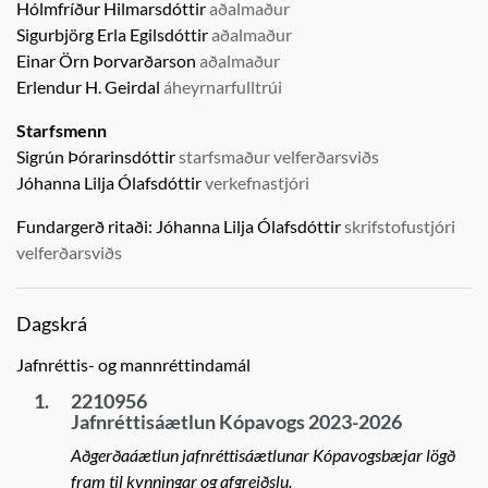
Hólmfríður Hilmarsdóttir
aðalmaður
Sigurbjörg Erla Egilsdóttir
aðalmaður
Einar Örn Þorvarðarson
aðalmaður
Erlendur H. Geirdal
áheyrnarfulltrúi
Starfsmenn
Sigrún Þórarinsdóttir
starfsmaður velferðarsviðs
Jóhanna Lilja Ólafsdóttir
verkefnastjóri
Fundargerð ritaði:
Jóhanna Lilja Ólafsdóttir
skrifstofustjóri
velferðarsviðs
Dagskrá
Jafnréttis- og mannréttindamál
1.
2210956
Jafnréttisáætlun Kópavogs 2023-2026
Aðgerðaáætlun jafnréttisáætlunar Kópavogsbæjar lögð
fram til kynningar og afgreiðslu.