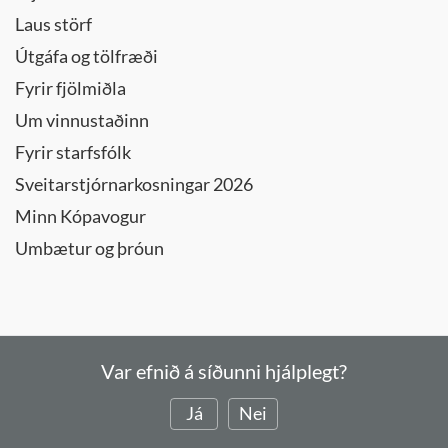
Laus störf
Útgáfa og tölfræði
Fyrir fjölmiðla
Um vinnustaðinn
Fyrir starfsfólk
Sveitarstjórnarkosningar 2026
Minn Kópavogur
Umbætur og þróun
Var efnið á síðunni hjálplegt?
Já
Nei