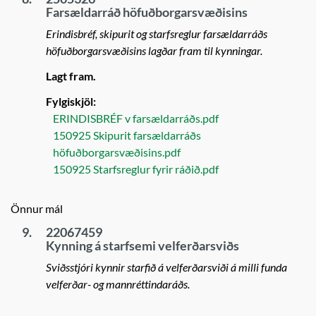
Farsældarráð höfuðborgarsvæðisins
Erindisbréf, skipurit og starfsreglur farsældarráðs
höfuðborgarsvæðisins lagðar fram til kynningar.
Lagt fram.
Fylgiskjöl:
ERINDISBRÉF v farsældarráðs.pdf
150925 Skipurit farsældarráðs
höfuðborgarsvæðisins.pdf
150925 Starfsreglur fyrir ráðið.pdf
Önnur mál
9.
22067459
Kynning á starfsemi velferðarsviðs
Sviðsstjóri kynnir starfið á velferðarsviði á milli funda
velferðar- og mannréttindaráðs.