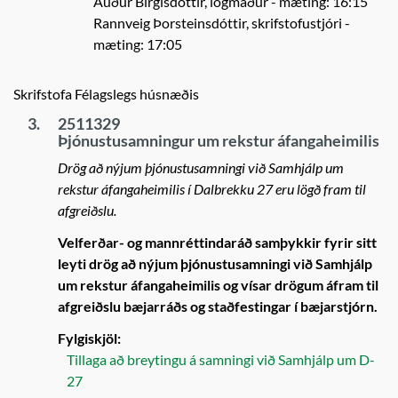
Auður Birgisdóttir, lögmaður
- mæting: 16:15
Rannveig Þorsteinsdóttir, skrifstofustjóri
-
mæting: 17:05
Skrifstofa Félagslegs húsnæðis
3.
2511329
Þjónustusamningur um rekstur áfangaheimilis
Drög að nýjum þjónustusamningi við Samhjálp um
rekstur áfangaheimilis í Dalbrekku 27 eru lögð fram til
afgreiðslu.
Velferðar- og mannréttindaráð samþykkir fyrir sitt
leyti drög að nýjum þjónustusamningi við Samhjálp
um rekstur áfangaheimilis og vísar drögum áfram til
afgreiðslu bæjarráðs og staðfestingar í bæjarstjórn.
Fylgiskjöl:
Tillaga að breytingu á samningi við Samhjálp um D-
27