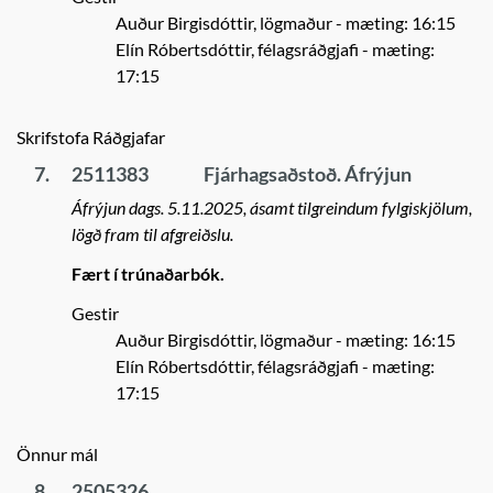
Auður Birgisdóttir, lögmaður
- mæting: 16:15
Elín Róbertsdóttir, félagsráðgjafi
- mæting:
17:15
Skrifstofa Ráðgjafar
7.
2511383
Fjárhagsaðstoð. Áfrýjun
Áfrýjun dags. 5.11.2025, ásamt tilgreindum fylgiskjölum,
lögð fram til afgreiðslu.
Fært í trúnaðarbók.
Gestir
Auður Birgisdóttir, lögmaður
- mæting: 16:15
Elín Róbertsdóttir, félagsráðgjafi
- mæting:
17:15
Önnur mál
8.
2505326