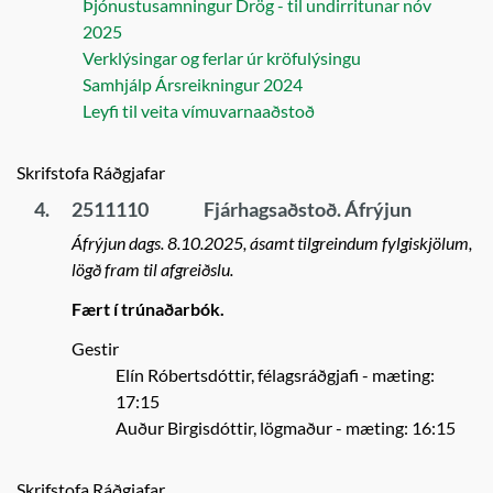
Þjónustusamningur Drög - til undirritunar nóv
2025
Verklýsingar og ferlar úr kröfulýsingu
Samhjálp Ársreikningur 2024
Leyfi til veita vímuvarnaaðstoð
Skrifstofa Ráðgjafar
4.
2511110
Fjárhagsaðstoð. Áfrýjun
Áfrýjun dags. 8.10.2025, ásamt tilgreindum fylgiskjölum,
lögð fram til afgreiðslu.
Fært í trúnaðarbók.
Gestir
Elín Róbertsdóttir, félagsráðgjafi
- mæting:
17:15
Auður Birgisdóttir, lögmaður
- mæting: 16:15
Skrifstofa Ráðgjafar