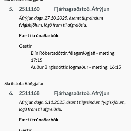
5.
2511160
Fjárhagsaðstoð. Áfrýjun
Áfrýjun dags. 27.10.2025, ásamt tilgreindum
fylgiskjölum, lögð fram til afgreiðslu.
Fært í trúnaðarbók.
Gestir
Elín Róbertsdóttir, félagsráðgjafi
- mæting:
17:15
Auður Birgisdóttir, lögmaður
- mæting: 16:15
Skrifstofa Ráðgjafar
6.
2511168
Fjárhagsaðstoð. Áfrýjun
Áfrýjun dags. 6.11.2025, ásamt tilgreindum fylgiskjölum,
lögð fram til afgreiðslu.
Fært í trúnaðarbók.
Gestir