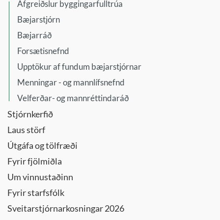
Afgreiðslur byggingarfulltrúa
Bæjarstjórn
Bæjarráð
Forsætisnefnd
Upptökur af fundum bæjarstjórnar
Menningar - og mannlífsnefnd
Velferðar- og mannréttindaráð
Stjórnkerfið
Laus störf
Útgáfa og tölfræði
Fyrir fjölmiðla
Um vinnustaðinn
Fyrir starfsfólk
Sveitarstjórnarkosningar 2026