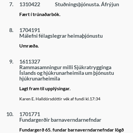
7.
1310422
Stuðningsþjónusta. Áfrýjun
Fært í trúnaðarbók.
8.
1704191
Málefni félagslegrar heimaþjónustu
Umræða.
9.
1611327
Rammasamningur milli Sjúkratrygginga
Íslands og hjúkrunarheimila um þjónustu
hjúkrunarheimila
Lagt fram til upplýsingar.
Karen E. Halldórsdóttir vék af fundi kl.17:34
10.
1701771
Fundargerðir barnaverndarnefndar
Fundargerð 65. fundar barnaverndarnefndar lögð