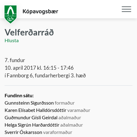
Fara
í
aðalefni
Opna
/
Velferðarráð
loka
Hlusta
snjall
7. fundur
10. apríl 2017 kl. 16:15 - 17:46
í Fannborg 6, fundarherbergi 3. hæð
Fundinn sátu:
Gunnsteinn Sigurðsson
formaður
Karen Elísabet Halldórsdóttir
varamaður
Guðmundur Gísli Geirdal
aðalmaður
Helga Sigrún Harðardóttir
aðalmaður
Sverrir Óskarsson
varaformaður