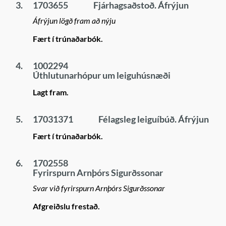
3.
1703655
Fjárhagsaðstoð. Áfrýjun
Áfrýjun lögð fram að nýju
Fært í trúnaðarbók.
4.
1002294
Úthlutunarhópur um leiguhúsnæði
Lagt fram.
5.
17031371
Félagsleg leiguíbúð. Áfrýjun
Fært í trúnaðarbók.
6.
1702558
Fyrirspurn Arnþórs Sigurðssonar
Svar við fyrirspurn Arnþórs Sigurðssonar
Afgreiðslu frestað.