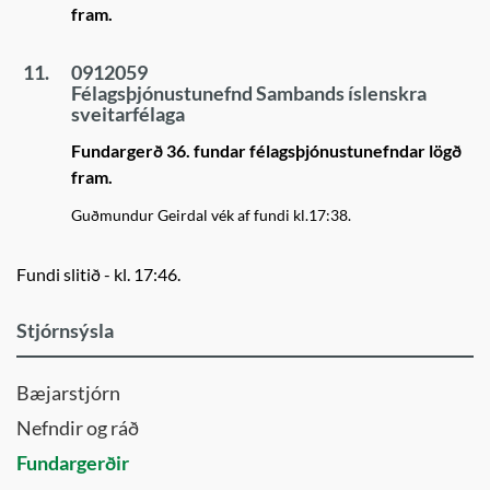
fram.
11.
0912059
Félagsþjónustunefnd Sambands íslenskra
sveitarfélaga
Fundargerð 36. fundar félagsþjónustunefndar lögð
fram.
Guðmundur Geirdal vék af fundi kl.17:38.
Fundi slitið - kl. 17:46.
Stjórnsýsla
Bæjarstjórn
Nefndir og ráð
Fundargerðir