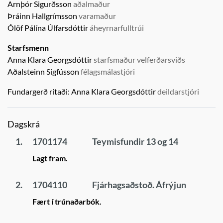
Arnþór Sigurðsson
aðalmaður
Þráinn Hallgrímsson
varamaður
Ólöf Pálína Úlfarsdóttir
áheyrnarfulltrúi
Starfsmenn
Anna Klara Georgsdóttir
starfsmaður velferðarsviðs
Aðalsteinn Sigfússon
félagsmálastjóri
Fundargerð ritaði:
Anna Klara Georgsdóttir
deildarstjóri
Dagskrá
1.
1701174
Teymisfundir 13 og 14
Lagt fram.
2.
1704110
Fjárhagsaðstoð. Áfrýjun
Fært í trúnaðarbók.