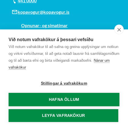
441 0000
kopavogur@kopavogur.is
Opnunar- og símatímar
Sjá kort
Við notum vafrakökur á þessari vefsíðu
Kt. 700169-3759
Við notum vafrakökur til að safna og greina upplýsingar um notkun
Fundarmannagátt
og virkni vefsíðunnar, til að geta notað lausnir frá samfélagsmiðlum
og til að bæta efni og birta viðeigandi markaðsefni.
Nánar um
vafrakökur
Stillingar á vafrakökum
HAFNA ÖLLUM
LEYFA VAFRAKÖKUR