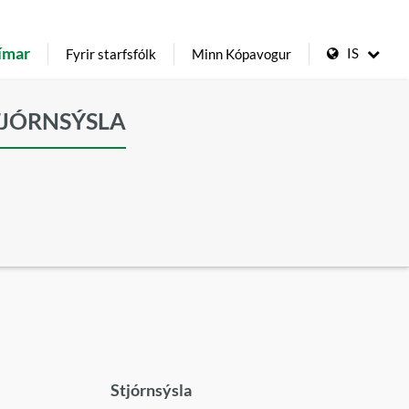
ímar
IS
Fyrir starfsfólk
Minn Kópavogur
TJÓRNSÝSLA
Stjórnsýsla