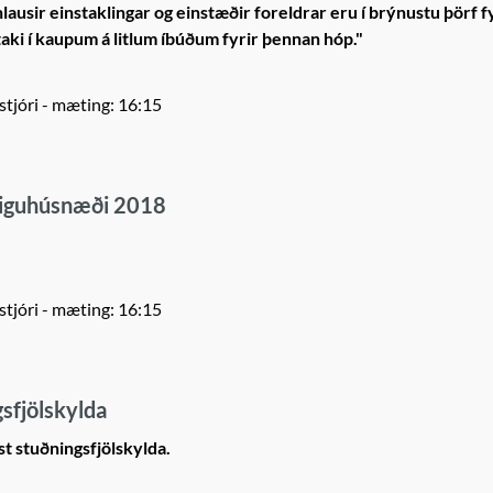
usir einstaklingar og einstæðir foreldrar eru í brýnustu þörf f
átaki í kaupum á litlum íbúðum fyrir þennan hóp."
stjóri
- mæting: 16:15
eiguhúsnæði 2018
stjóri
- mæting: 16:15
sfjölskylda
 stuðningsfjölskylda.