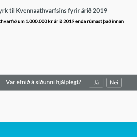
k til Kvennaathvarfsins fyrir árið 2019
hvarfið um 1.000.000 kr árið 2019 enda rúmast það innan
Var efnið á síðunni hjálplegt?
Já
Nei