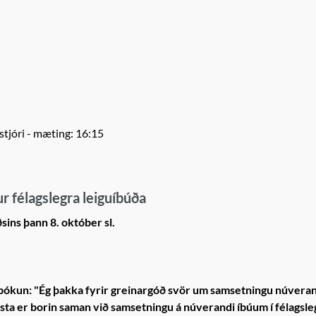
stjóri
- mæting: 16:15
r félagslegra leiguíbúða
ðsins þann 8. október sl.
i bókun: "Ég þakka fyrir greinargóð svör um samsetningu núverand
ista er borin saman við samsetningu á núverandi íbúum í félagsle