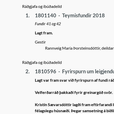
Ráðgjafa og íbúðadeild
1.
1801140
-
Teymisfundir 2018
Fundir 41 og 42
Lagt fram.
Gestir
Rannveig María Þorsteinsdóttir, deildar
Ráðgjafa og íbúðadeild
2.
1810596
-
Fyrirspurn um leigjendu
Lagt var fram svar við fyrirspurn af fundi rá
Velferðarráð þakkaði fyrir greinargóð svör.
Kristín Sævarsdóttir lagði fram eftirfarand
félagslegu húsnæði. Þegar samsetning á biðl