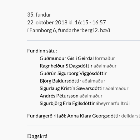
35. fundur
22. október 2018 kl. 16:15 - 16:57
í Fannborg 6, fundarherbergi 2. hæð
Fundinn sátu:
Guðmundur Gísli Geirdal
formaður
Ragnheiður S Dagsdóttir
aðalmaður
Guðrún Sigurborg Viggósdóttir
Björg Baldursdóttir
aðalmaður
Sigurlaug Kristín Sævarsdóttir
aðalmaður
Andrés Pétursson
aðalmaður
Sigurbjörg Erla Egilsdóttir
áheyrnarfulltrúi
Fundargerð ritaði:
Anna Klara Georgsdóttir
deildarst
Dagskrá