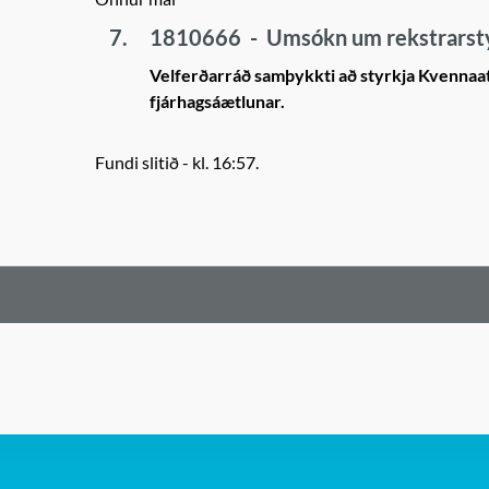
7.
1810666
-
Umsókn um rekstrarstyr
Velferðarráð samþykkti að styrkja Kvennaat
fjárhagsáætlunar.
Fundi slitið - kl. 16:57.