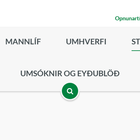
Opnunart
MANNLÍF
UMHVERFI
S
UMSÓKNIR OG EYÐUBLÖÐ
Opna
leitarbox