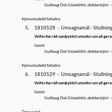
Guðlaug Ósk Gísladóttir, deildarstjóri
-
Þjónustudeild fatlaðra
5.
1810528
-
Umsagnamál - Stuðning
Velferðarráð samþykkti umsókn um að gerast
Gestir
Guðlaug Ósk Gísladóttir, deildarstjóri
-
Þjónustudeild fatlaðra
6.
1810529
-
Umsagnamál - Stuðning
Velferðarráð samþykkti umsókn um að gerast
Gestir
Guðlaug Ósk Gísladóttir, deildarstjóri
-
Önnur mál