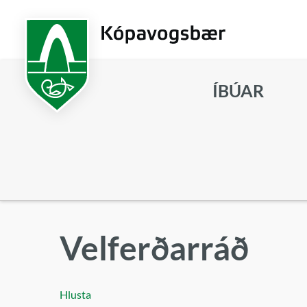
Fara
í
aðalefni
ÍBÚAR
Leita
Velferðarráð
Hlusta