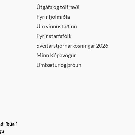
Útgáfa og tölfræði
Fyrir fjölmiðla
Um vinnustaðinn
Fyrir starfsfólk
Sveitarstjórnarkosningar 2026
Minn Kópavogur
Umbætur og þróun
i íbúa í
gu