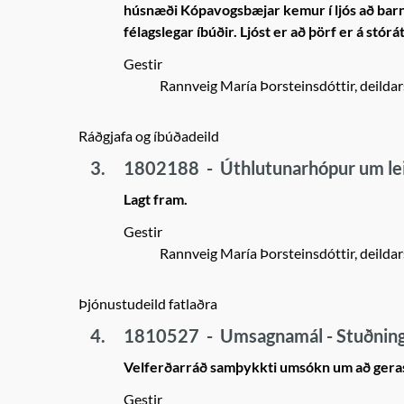
húsnæði Kópavogsbæjar kemur í ljós að barnla
félagslegar íbúðir. Ljóst er að þörf er á stór
Gestir
Rannveig María Þorsteinsdóttir, deildar
Ráðgjafa og íbúðadeild
3.
1802188
-
Úthlutunarhópur um l
Lagt fram.
Gestir
Rannveig María Þorsteinsdóttir, deildar
Þjónustudeild fatlaðra
4.
1810527
-
Umsagnamál - Stuðning
Velferðarráð samþykkti umsókn um að gerast
Gestir