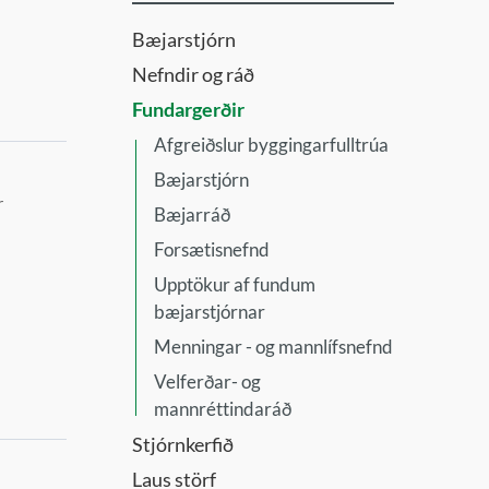
Bæjarstjórn
Nefndir og ráð
Fundargerðir
Afgreiðslur byggingarfulltrúa
Bæjarstjórn
r
Bæjarráð
Forsætisnefnd
Upptökur af fundum
bæjarstjórnar
Menningar - og mannlífsnefnd
Velferðar- og
mannréttindaráð
Stjórnkerfið
Laus störf