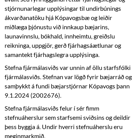
stjórnunarlegar upplýsingar til undirbúnings
ákvarðanatöku hjá Kópavogsbæ og leiðir
miðlæga þjónustu við innkaup bæjarins,
launavinnslu, bókhald, innheimtu, greiðslu
reikninga, uppgjör, gerð fjárhagsáætlunar og
samantekt fjárhagslegra upplýsinga.
Stefna fjármálasviðs var unnin af öllu starfsfólki
fjármálasviðs. Stefnan var lögð fyrir bæjarráð og
samþykkt á fundi bæjarstjórnar Kópavogs þann
9.1.2024 (2002676).
Stefna fjármálasviðs felur í sér fimm
stefnuáherslur sem starfsemi sviðsins og deildir
þess byggja á. Undir hverri stefnuáherslu eru
meginmarkmið.