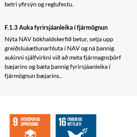
betri yfirsýn og reglufestu.
F.1.3 Auka fyrirsjáanleika í fjármögnun
Nýta NAV bókhaldskerfið betur, setja upp
greiðsluáætlunarhluta í NAV og ná þannig
aukinni sjálfvirkni við að meta fjármagnsþörf
bæjarins og bæta þannig fyrirsjáanleika í
fjármögnun bæjarins..