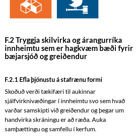
F.2 Tryggja skilvirka og árangurríka
innheimtu sem er hagkvæm bæði fyrir
bæjarsjóð og greiðendur
F.2.1 Efla þjónustu á stafrænu formi
Skoðuð verði tækifæri til aukinnar
sjálfvirknivæðingar í innheimtu svo sem hvað
varðar samskipti við greiðendur og þegar um
handvirka skráningu er að ræða. Auka
samþættingu og samfellu í kerfum.