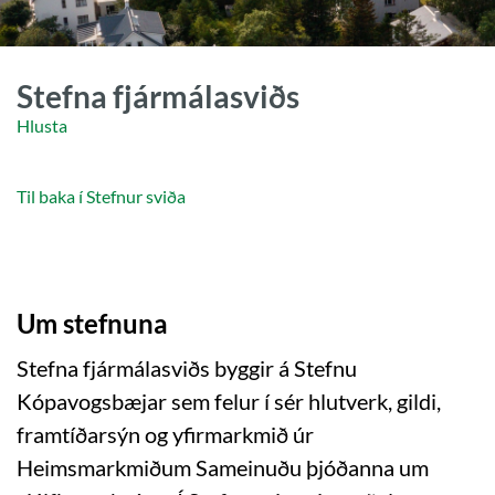
Stefna fjármálasviðs
Hlusta
Til baka í Stefnur sviða
Um stefnuna
Stefna fjármálasviðs byggir á Stefnu
Kópavogsbæjar sem felur í sér hlutverk, gildi,
framtíðarsýn og yfirmarkmið úr
Heimsmarkmiðum Sameinuðu þjóðanna um