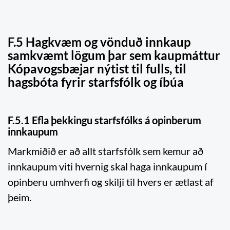
F.5 Hagkvæm og vönduð innkaup
samkvæmt lögum þar sem kaupmáttur
Kópavogsbæjar nýtist til fulls, til
hagsbóta fyrir starfsfólk og íbúa
F.5.1 Efla þekkingu starfsfólks á opinberum
innkaupum
Markmiðið er að allt starfsfólk sem kemur að
innkaupum viti hvernig skal haga innkaupum í
opinberu umhverfi og skilji til hvers er ætlast af
þeim.