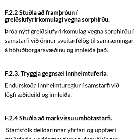
F.2.2 Stuðla að framþróun í
greiðslufyrirkomulagi vegna sorphirðu.
Þróa nýtt greiðslufyrirkomulag vegna sorphirðu í
samstarfi við önnur sveitarfélög til samræmingar
á höfuðborgarsvæðinu og innleiða það.
F.2.3. Tryggja gegnsæi innheimtuferla.
Endurskoða innheimtureglur í samstarfi við
lögfræðideild og innleiða.
F.2.4 Stuðla að markvissu umbótastarfi.
Starfsfólk deildarinnar yfirfari og uppfæri
gæðaferla, verklagsreglur og vinnulýsingar