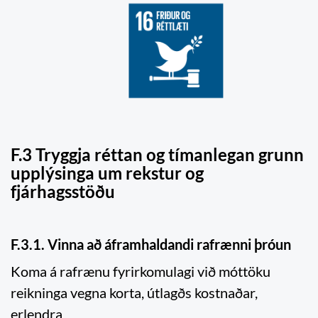
F.3 Tryggja réttan og tímanlegan grunn
upplýsinga um rekstur og
fjárhagsstöðu
F.3.1. Vinna að áframhaldandi rafrænni þróun
Koma á rafrænu fyrirkomulagi við móttöku
reikninga vegna korta, útlagðs kostnaðar,
erlendra