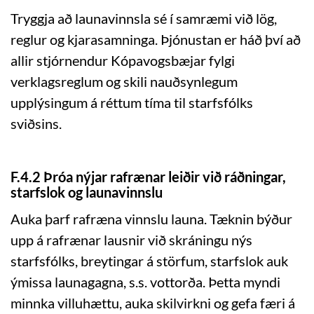
Tryggja að launavinnsla sé í samræmi við lög,
reglur og kjarasamninga. Þjónustan er háð því að
allir stjórnendur Kópavogsbæjar fylgi
verklagsreglum og skili nauðsynlegum
upplýsingum á réttum tíma til starfsfólks
sviðsins.
F.4.2 Þróa nýjar rafrænar leiðir við ráðningar,
starfslok og launavinnslu
Auka þarf rafræna vinnslu launa. Tæknin býður
upp á rafrænar lausnir við skráningu nýs
starfsfólks, breytingar á störfum, starfslok auk
ýmissa launagagna, s.s. vottorða. Þetta myndi
minnka villuhættu, auka skilvirkni og gefa færi á