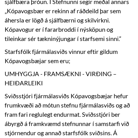
sjálfbæra þróun. Í Stefnunni segir meðal annars
„Kópavogsbær er rekinn af ráðdeild þar sem
áhersla er lögð á sjálfbærni og skilvirkni.
Kópavogur er í fararbroddi í nýsköpun og
tileinkar sér tækninýjungar í starfsemi sinni.“
Starfsfólk fjármálasviðs vinnur eftir gildum
Kópavogsbæjar sem eru;
UMHYGGJA - FRAMSÆKNI - VIRÐING –
HEIÐARLEIKI
Sviðsstjóri fjármálasviðs Kópavogsbæjar hefur
frumkvæði að mótun stefnu fjármálasviðs og að
fram fari reglulegt endurmat. Sviðsstjóri ber
ábyrgð á framkvæmd stefnunnar í samstarfi við
stjórnendur og annað starfsfólk sviðsins. Á