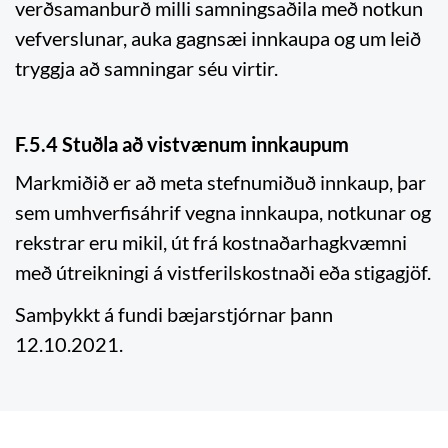
verðsamanburð milli samningsaðila með notkun
vefverslunar, auka gagnsæi innkaupa og um leið
tryggja að samningar séu virtir.
F.5.4 Stuðla að vistvænum innkaupum
Markmiðið er að meta stefnumiðuð innkaup, þar
sem umhverfisáhrif vegna innkaupa, notkunar og
rekstrar eru mikil, út frá kostnaðarhagkvæmni
með útreikningi á vistferilskostnaði eða stigagjöf.
Samþykkt á fundi bæjarstjórnar þann
12.10.2021.