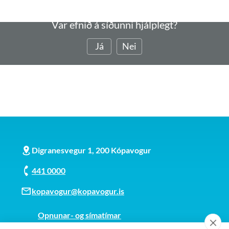
Var efnið á síðunni hjálplegt?
Já
Nei
Digranesvegur 1, 200 Kópavogur
441 0000
kopavogur@kopavogur.is
Opnunar- og símatímar