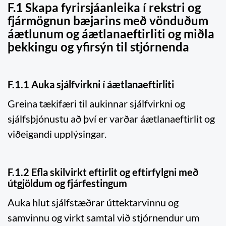
F.1 Skapa fyrirsjáanleika í rekstri og
fjármögnun bæjarins með vönduðum
áætlunum og áætlanaeftirliti og miðla
þekkingu og yfirsýn til stjórnenda
F.1.1 Auka sjálfvirkni í áætlanaeftirliti
Greina tækifæri til aukinnar sjálfvirkni og
sjálfsþjónustu að því er varðar áætlanaeftirlit og
viðeigandi upplýsingar.
F.1.2 Efla skilvirkt eftirlit og eftirfylgni með
útgjöldum og fjárfestingum
Auka hlut sjálfstæðrar úttektarvinnu og
samvinnu og virkt samtal við stjórnendur um