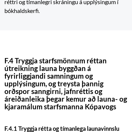
réttri og tímanlegri skráningu á upplýsingum í
bókhaldskerfi.
F.4 Tryggja starfsmönnum réttan
útreikning launa byggðan á
fyrirliggjandi samningum og
upplýsingum, og treysta þannig
orðspor sanngirni, jafnréttis og
áreiðanleika þegar kemur að launa- og
kjaramálum starfsmanna Kópavogs
F.4.1 Tryggja rétta og tímanlega launavinnslu