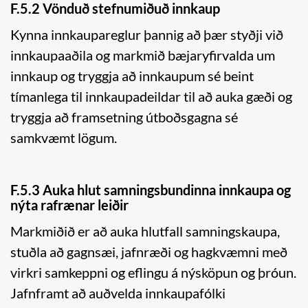
F.5.2 Vönduð stefnumiðuð innkaup
Kynna innkaupareglur þannig að þær styðji við
innkaupaaðila og markmið bæjaryfirvalda um
innkaup og tryggja að innkaupum sé beint
tímanlega til innkaupadeildar til að auka gæði og
tryggja að framsetning útboðsgagna sé
samkvæmt lögum.
F.5.3 Auka hlut samningsbundinna innkaupa og
nýta rafrænar leiðir
Markmiðið er að auka hlutfall samningskaupa,
stuðla að gagnsæi, jafnræði og hagkvæmni með
virkri samkeppni og eflingu á nýsköpun og þróun.
Jafnframt að auðvelda innkaupafólki