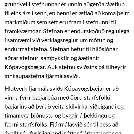
grundvelli stefnunnar er unnin aðgerðaráætlun
til eins árs í senn, en henni er ætlað að koma þeim
markmiðum sem sett eru fram í stefnunni til
framkvæmdar. Stefnan er endurskoðuð reglulega
í samræmi við verklagsreglur um mótun og
endurmat stefna. Stefnan hefur til hliðsjónar
aðrar stefnur, samþykktir og áætlanir
Kópavogsbæjar. Auk stefnu sviðsins þá tilheyrir
innkaupastefna fjármálasviði.
Hlutverk fjármálasviðs Kópavogsbæjar er að
vinna fyrir bæjarbúa með öðru starfsfólki
bæjarins að því að veita skilvirka, viðeigandi og
tímanlega þjónustu og byggir á þekkingu og
færni starfsfólks. Fjármálasvið sér til þess að
ávallt séu fyrirliggjandi réttar fjárhagslegar og