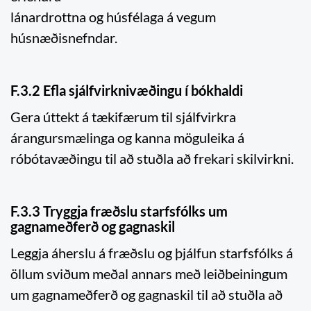
lánardrottna og húsfélaga á vegum
húsnæðisnefndar.
F.3.2 Efla sjálfvirknivæðingu í bókhaldi
Gera úttekt á tækifærum til sjálfvirkra
árangursmælinga og kanna möguleika á
róbótavæðingu til að stuðla að frekari skilvirkni.
F.3.3 Tryggja fræðslu starfsfólks um
gagnameðferð og gagnaskil
Leggja áherslu á fræðslu og þjálfun starfsfólks á
öllum sviðum meðal annars með leiðbeiningum
um gagnameðferð og gagnaskil til að stuðla að