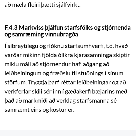
að mæla fleiri þætti sjálfvirkt.
F.4.3 Markviss þjálfun starfsfólks og stjórnenda
og samræming vinnubragða
Í síbreytilegu og flóknu starfsumhverfi, t.d. hvað
varðar mikinn fjölda ólíkra kjarasamninga skiptir
miklu máli að stjórnendur hafi aðgang að
leiðbeiningum og fræðslu til stuðnings í sínum
störfum. Tryggja þarf réttar leiðbeiningar og að
verkferlar skili sér inn í gæðakerfi bæjarins með
það að markmiði að verklag starfsmanna sé
samræmt eins og kostur er.