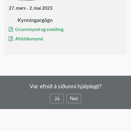
27. mars - 2. maí 2023
Kynningargögn
Grunnmynd og sneiðing
Afstöðumynd
Var efnið á síðunni hjálplegt?
Já
Nei