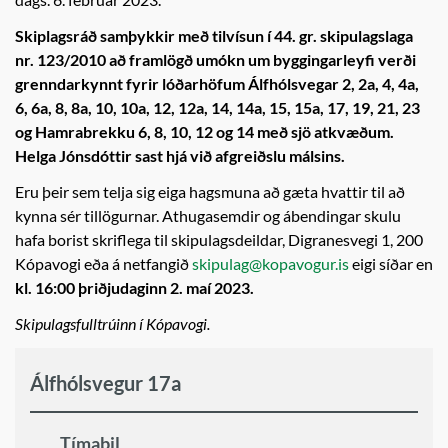
Skiplagsráð samþykkir með tilvísun í 44. gr. skipulagslaga
nr. 123/2010 að framlögð umókn um byggingarleyfi verði
grenndarkynnt fyrir lóðarhöfum Álfhólsvegar 2, 2a, 4, 4a,
6, 6a, 8, 8a, 10, 10a, 12, 12a, 14, 14a, 15, 15a, 17, 19, 21, 23
og Hamrabrekku 6, 8, 10, 12 og 14 með sjö atkvæðum.
Helga Jónsdóttir sast hjá við afgreiðslu málsins.
Eru þeir sem telja sig eiga hagsmuna að gæta hvattir til að
kynna sér tillögurnar. Athugasemdir og ábendingar skulu
hafa borist skriflega til skipulagsdeildar, Digranesvegi 1, 200
Kópavogi eða á netfangið
skipulag@kopavogur.is
eigi síðar en
kl. 16:00 þriðjudaginn 2. maí 2023.
Skipulagsfulltrúinn í Kópavogi.
Álfhólsvegur 17a
Tímabil