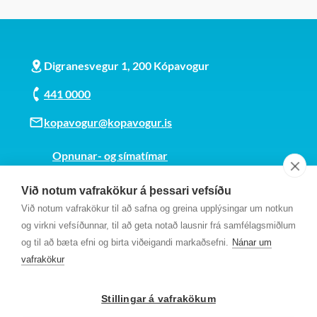
Digranesvegur 1, 200 Kópavogur
441 0000
kopavogur@kopavogur.is
Opnunar- og símatímar
Sjá kort
Við notum vafrakökur á þessari vefsíðu
Kt. 700169-3759
Við notum vafrakökur til að safna og greina upplýsingar um notkun
Fundarmannagátt
og virkni vefsíðunnar, til að geta notað lausnir frá samfélagsmiðlum
og til að bæta efni og birta viðeigandi markaðsefni.
Nánar um
vafrakökur
Stillingar á vafrakökum