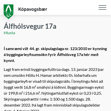
Fara
í
aðalefni
Opna
/
Álfhólsvegur 17a
loka
Hlusta
snjall
Í samræmi við 44. gr. skipulagslaga nr. 123/2010 er kynning
á byggingarleyfisumsókn fyrir Álfhólsveg 17a hér með
kynnt.
Lagt fram erindi byggingarfulltrúa dags. 13. janúar 2023 þar
sem umsókn Höllu H. Hamar arkitekts f.h. lóðarhafa um
byggingarleyfi er vísað til skipulagsráðs. Í breytingu felst að
byggt verði 16,8 m² smáhýsi á lóðinni. Byggingarmagn eykst
úr 199,8 m² í 216,6 m². Nýtingarhlutfall eykst úr 0,23 í 0,25.
Skýringaruppdrættir í mkv. 1:100 og 1:500 dags. 28.
desember 2022. Þá lagt fram minnisblað skipulagsdeildar
dags. 6. febrúar 2023.