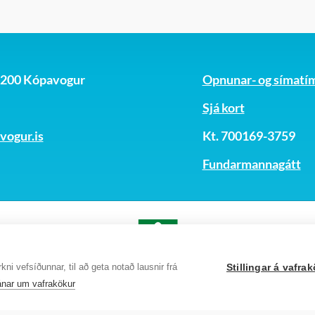
, 200 Kópavogur
Opnunar- og símatí
Sjá kort
ogur.is
Kt. 700169-3759
Fundarmannagátt
ni vefsíðunnar, til að geta notað lausnir frá
Stillingar á vafr
nar um vafrakökur