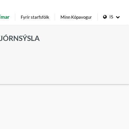
ímar
IS
Fyrir starfsfólk
Minn Kópavogur
TJÓRNSÝSLA