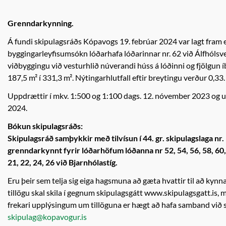
Grenndarkynning.
Á fundi skipulagsráðs Kópavogs 19. febrúar 2024 var lagt fram e
byggingarleyfisumsókn lóðarhafa lóðarinnar nr. 62 við Álfhólsveg 
viðbyggingu við vesturhlið núverandi húss á lóðinni og fjölgun 
187,5 m² í 331,3 m². Nýtingarhlutfall eftir breytingu verður 0,33.
Uppdrættir í mkv. 1:500 og 1:100 dags. 12. nóvember 2023 og up
2024.
Bókun skipulagsráðs:
Skipulagsráð samþykkir með tilvísun í 44. gr. skipulagslaga n
grenndarkynnt fyrir lóðarhöfum lóðanna nr 52, 54,
56, 58, 60,
21, 22, 24, 26 við Bjarnhólastíg.
Eru þeir sem telja sig eiga hagsmuna að gæta hvattir til að ky
tillögu skal skila í gegnum skipulagsgátt www.skipulagsgatt.is, má
frekari upplýsingum um tillöguna er hægt að hafa samband við s
skipulag@kopavogur.is