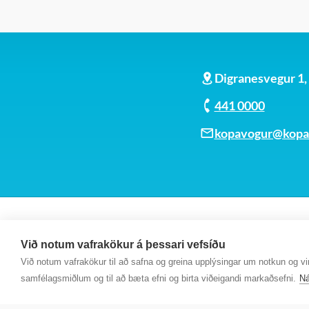
Digranesvegur 1
441 0000
kopavogur@kopav
Við notum vafrakökur á þessari vefsíðu
Við notum vafrakökur til að safna og greina upplýsingar um notkun og virk
samfélagsmiðlum og til að bæta efni og birta viðeigandi markaðsefni.
Ná