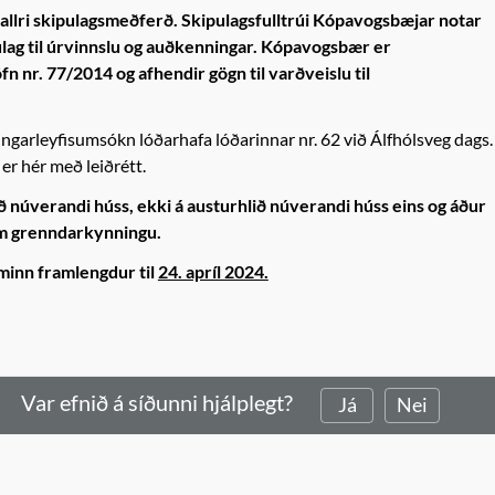
 í allri skipulagsmeðferð. Skipulagsfulltrúi Kópavogsbæjar notar
lag til úrvinnslu og auðkenningar. Kópavogsbær er
 nr. 77/2014 og afhendir gögn til varðveislu til
gingarleyfisumsókn lóðarhafa lóðarinnar nr. 62 við Álfhólsveg dags.
er hér með leiðrétt.
ð núverandi húss, ekki á austurhlið núverandi húss eins og áður
um grenndarkynningu.
minn framlengdur til
24. apríl 2024.
Var efnið á síðunni hjálplegt?
Já
Nei