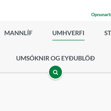
Opnunart
MANNLÍF
UMHVERFI
S
UMSÓKNIR OG EYÐUBLÖÐ
Opna
leitarbox