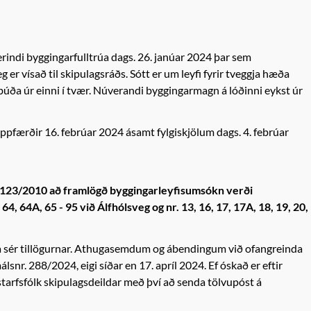
rindi byggingarfulltrúa dags. 26. janúar 2024 þar sem
er vísað til skipulagsráðs. Sótt er um leyfi fyrir tveggja hæða
íbúða úr einni í tvær. Núverandi byggingarmagn á lóðinni eykst úr
pfærðir 16. febrúar 2024 ásamt fylgiskjölum dags. 4. febrúar
r. 123/2010 að framlögð
byggingarleyfisumsókn verði
 64, 64A, 65 - 95 við Álfhólsveg og nr. 13, 16, 17, 17A, 18, 19, 20,
nna sér tillögurnar. Athugasemdum og ábendingum við ofangreinda
lsnr. 288/2024, eigi síðar en 17. apríl 2024. Ef óskað er eftir
tarfsfólk skipulagsdeildar með því að senda tölvupóst á