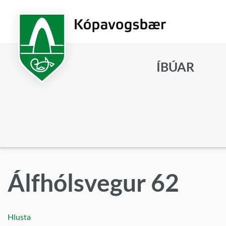
Fara
í
aðalefni
ÍBÚAR
Leita
Álfhólsvegur 62
Hlusta