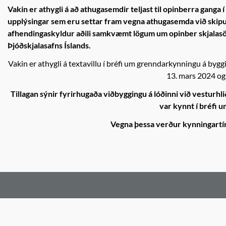
Vakin er athygli á að athugasemdir teljast til opinberra ganga
upplýsingar sem eru settar fram vegna athugasemda við skipu
afhendingaskyldur aðili samkvæmt lögum um opinber skjalasöfn
Þjóðskjalasafns Íslands.
Vakin er athygli á textavillu í bréfi um grenndarkynningu á byg
13. mars 2024 og 
Tillagan sýnir
fyrirhugaða viðbyggingu á lóðinni við vesturhli
var kynnt í bréfi 
Vegna þessa verður kynningartí