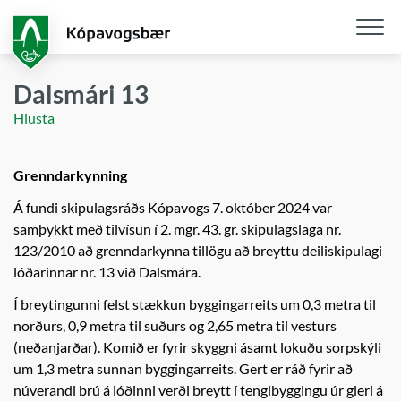
Fara
í
aðalefni
Opna
/
Dalsmári 13
loka
Hlusta
snjall
Grenndarkynning
Á fundi skipulagsráðs Kópavogs 7. október 2024 var
samþykkt með tilvísun í 2. mgr. 43. gr. skipulagslaga nr.
123/2010 að grenndarkynna tillögu að breyttu deiliskipulagi
lóðarinnar nr. 13 við Dalsmára.
Í breytingunni felst stækkun byggingarreits um 0,3 metra til
norðurs, 0,9 metra til suðurs og 2,65 metra til vesturs
(neðanjarðar). Komið er fyrir skyggni ásamt lokuðu sorpskýli
um 1,3 metra sunnan byggingarreits. Gert er ráð fyrir að
núverandi brú á lóðinni verði breytt í tengibyggingu úr gleri á