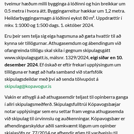
tveimur hæðum milli bygginga á lóðinni og hún breikkar um
0.5 metra í hvora átt. Byggingarreitur hækkar um 1,2 metra.
Heildarbyggingarmagn á lóðinni eykst 80 m². Uppdrættir í
mkv. 1:1000 og 1:500 dags. 1. október 2024.
Eru þeir sem telja sig eiga hagsmuna að gæta hvattir til að
kynna sér tillögurnar. Athugasemdum og ábendingum við
ofangreinda tillögu skal skila í gegnum skipulagsgátt
www.skipulagsgatt.is, málsnr. 1329/2024,
eigi síðar en 10.
desember 2024
. Ef óskað er eftir frekari upplýsingum um
tillöguna er hægt að hafa samband við starfsfólk
skipulagsdeildar með því að senda tölvupóst á
skipulag@kopavogur.is
Vakin er athygli á að athugasemdir teljast til opinberra ganga
í allri skipulagsmeðferð. Skipulagsfulltrúi Kópavogsbæjar
notar upplýsingar sem eru settar fram vegna athugasemda
við skipulag til úrvinnslu og auðkenningar. Kópavogsbær er
afhendingarskyldur aðili samkvæmt lögum um opinber
skjalasöfn nr. 77/2014 og afhendir gögn til varðveislu til