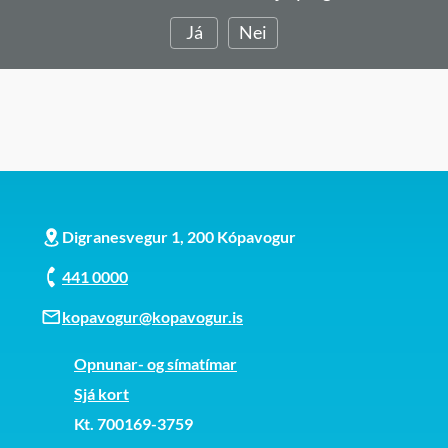
Já
Nei
Digranesvegur 1, 200 Kópavogur
441 0000
kopavogur@kopavogur.is
Opnunar- og símatímar
Sjá kort
Kt. 700169-3759