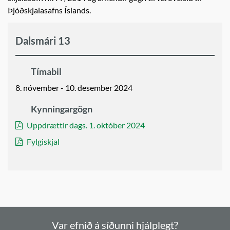
Þjóðskjalasafns Íslands.
Dalsmári 13
Tímabil
8. nóvember - 10. desember 2024
Kynningargögn
Uppdrættir dags. 1. október 2024
Fylgiskjal
Var efnið á síðunni hjálplegt?