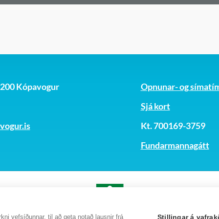
, 200 Kópavogur
Opnunar- og símatí
Sjá kort
ogur.is
Kt. 700169-3759
Fundarmannagátt
ni vefsíðunnar, til að geta notað lausnir frá
Stillingar á vafr