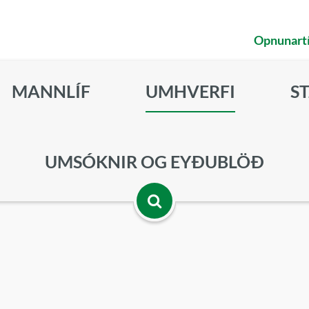
Opnunart
MANNLÍF
UMHVERFI
S
UMSÓKNIR OG EYÐUBLÖÐ
Opna
leitarbox