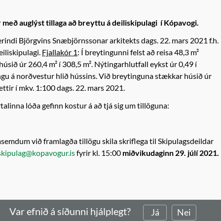
 með auglýst tillaga að breyttu á deiliskipulagi í Kópavogi.
erindi Björgvins Snæbjörnssonar arkitekts dags. 22. mars 2021 f.h.
iliskipulagi.
Fjallakór 1
: Í breytingunni felst að reisa 48,3 m²
sið úr 260,4 m² í 308,5 m². Nýtingarhlutfall eykst úr 0,49 í
gingu á norðvestur hlið hússins. Við breytinguna stækkar húsið úr
ættir í mkv. 1:100 dags. 22. mars 2021.
rtalinna lóða gefinn kostur á að tjá sig um tillöguna:
mdum við framlagða tillögu skila skriflega til Skipulagsdeildar
skipulag@kopavogur.is
fyrir kl. 15:00
miðvikudaginn 29. júlí 2021.
Var efnið á síðunni hjálplegt?
Já
Nei