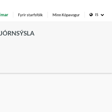
ímar
IS
Fyrir starfsfólk
Minn Kópavogur
TJÓRNSÝSLA