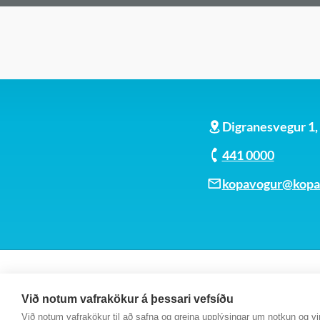
Digranesvegur 1
441 0000
kopavogur@kopav
Við notum vafrakökur á þessari vefsíðu
Við notum vafrakökur til að safna og greina upplýsingar um notkun og virk