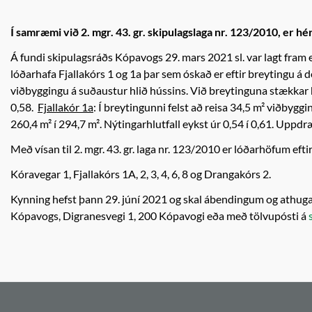
Í samræmi við 2. mgr. 43. gr. skipulagslaga nr. 123/2010, er hér
Á fundi skipulagsráðs Kópavogs 29. mars 2021 sl. var lagt fram 
lóðarhafa Fjallakórs 1 og 1a þar sem óskað er eftir breytingu á de
viðbyggingu á suðaustur hlið hússins. Við breytinguna stækkar hú
0,58.
Fjallakór 1a
: Í breytingunni felst að reisa 34,5 m² viðbyg
260,4 m² í 294,7 m². Nýtingarhlutfall eykst úr 0,54 í 0,61. Uppdr
Með vísan til 2. mgr. 43. gr. laga nr. 123/2010 er lóðarhöfum efti
Kóravegar 1, Fjallakórs 1A, 2, 3, 4, 6, 8 og Drangakórs 2.
Kynning hefst þann 29. júní 2021 og skal ábendingum og athugase
Kópavogs, Digranesvegi 1, 200 Kópavogi eða með tölvupósti á