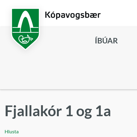
Fara
í
aðalefni
ÍBÚAR
Leita
Fjallakór 1 og 1a
Hlusta