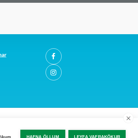
mar
akökum
HAFNA ÖLLUM
LEYFA VAFRAKÖKUR