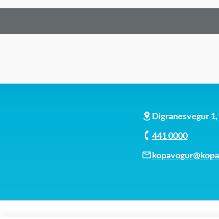
Digranesvegur 1
441 0000
kopavogur@kopav