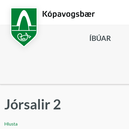
Fara
í
aðalefni
ÍBÚAR
Leita
Jórsalir 2
Hlusta