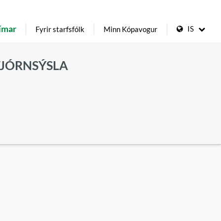
ímar
IS
Fyrir starfsfólk
Minn Kópavogur
TJÓRNSÝSLA