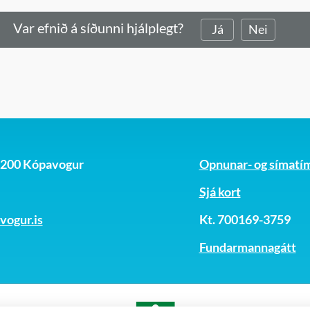
Var efnið á síðunni hjálplegt?
Já
Nei
, 200 Kópavogur
Opnunar- og símatí
Sjá kort
ogur.is
Kt. 700169-3759
Fundarmannagátt