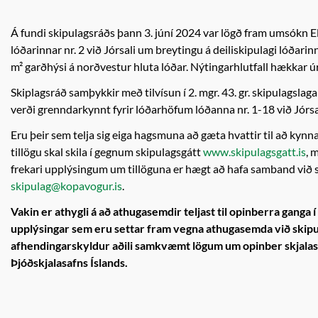
Á fundi skipulagsráðs þann 3. júní 2024 var lögð fram umsókn Ell
lóðarinnar nr. 2 við Jórsali um breytingu á deiliskipulagi lóðarin
m² garðhýsi á norðvestur hluta lóðar. Nýtingarhlutfall hækkar úr 
Skiplagsráð samþykkir með tilvísun í 2. mgr. 43. gr. skipulagsla
verði grenndarkynnt fyrir lóðarhöfum lóðanna nr. 1-18 við Jórsa
Eru þeir sem telja sig eiga hagsmuna að gæta hvattir til að ky
tillögu skal skila í gegnum skipulagsgátt
www.skipulagsgatt.is
, 
frekari upplýsingum um tillöguna er hægt að hafa samband við s
skipulag@kopavogur.is
.
Vakin er athygli á að athugasemdir teljast til opinberra ganga
upplýsingar sem eru settar fram vegna athugasemda við skipu
afhendingarskyldur aðili samkvæmt lögum um opinber skjalasöf
Þjóðskjalasafns Íslands.