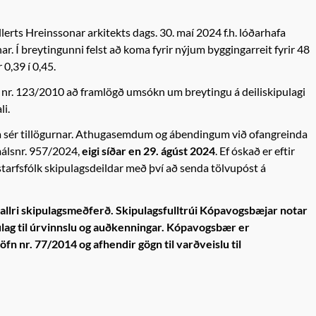
erts Hreinssonar arkitekts dags. 30. maí 2024 f.h. lóðarhafa
nar. Í breytingunni felst að koma fyrir nýjum byggingarreit fyrir 48
0,39 í 0,45.
ga nr. 123/2010 að framlögð umsókn um breytingu á deiliskipulagi
li.
nna sér tillögurnar. Athugasemdum og ábendingum við ofangreinda
málsnr. 957/2024,
eigi síðar en 29. ágúst 2024
. Ef óskað er eftir
tarfsfólk skipulagsdeildar með því að senda tölvupóst á
 í allri skipulagsmeðferð. Skipulagsfulltrúi Kópavogsbæjar notar
lag til úrvinnslu og auðkenningar. Kópavogsbær er
n nr. 77/2014 og afhendir gögn til varðveislu til