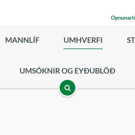
Opnunart
MANNLÍF
UMHVERFI
S
UMSÓKNIR OG EYÐUBLÖÐ
Opna
leitarbox