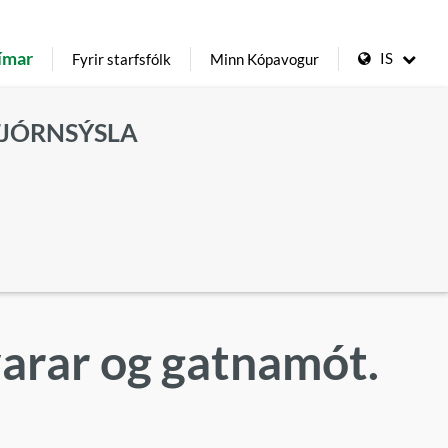
ímar
IS
Fyrir starfsfólk
Minn Kópavogur
TJÓRNSÝSLA
arar og gatnamót.