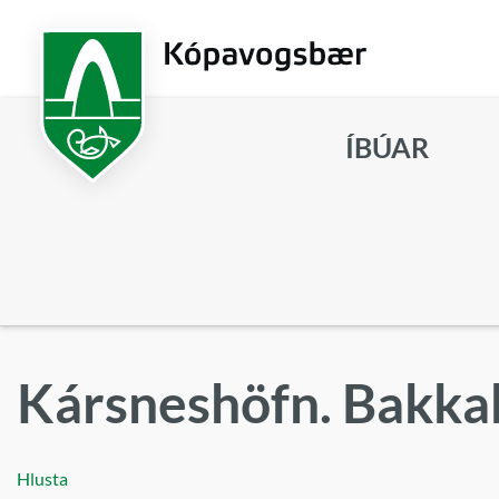
Fara
í
aðalefni
ÍBÚAR
Leita
Kársneshöfn. Bakka
Hlusta