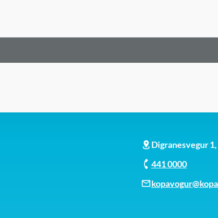
Digranesvegur 1
441 0000
kopavogur@kopav