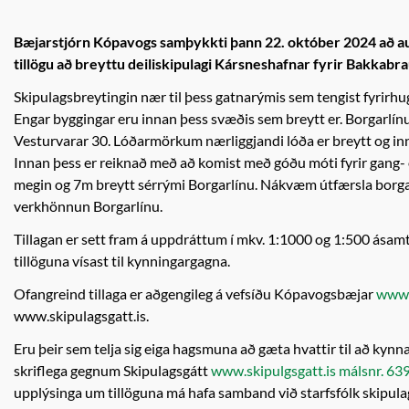
Bæjarstjórn Kópavogs samþykkti þann 22. október 2024 að augl
tillögu að breyttu deiliskipulagi Kársneshafnar fyrir Bakkabr
Skipulagsbreytingin nær til þess gatnarýmis sem tengist fyrir
Engar byggingar eru innan þess svæðis sem breytt er. Borgarlí
Vesturvarar 30. Lóðarmörkum nærliggjandi lóða er breytt og in
Innan þess er reiknað með að komist með góðu móti fyrir gang- o
megin og 7m breytt sérrými Borgarlínu. Nákvæm útfærsla borga
verkhönnun Borgarlínu.
Tillagan er sett fram á uppdráttum í mkv. 1:1000 og 1:500 ásam
tillöguna vísast til kynningargagna.
Ofangreind tillaga er aðgengileg á vefsíðu Kópavogsbæjar
www.
www.skipulagsgatt.is.
Eru þeir sem telja sig eiga hagsmuna að gæta hvattir til að kynn
skriflega gegnum Skipulagsgátt
www.skipulgsgatt.is málsnr. 6
upplýsinga um tillöguna má hafa samband við starfsfólk skipula