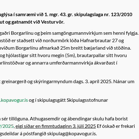
ýsa í samræmi við 1. mgr. 43. gr. skipulagslaga nr. 123/2010
aut og gatnamót við Vesturvör.
hugaðri Borgarlínu og þeim samgöngumannvirkjum sem henni fylgja.
nustöð er staðsett við norðurmörk lóða Hafnarbrautar 27 og
nviðum Borgarlínu afmarkað 25m breitt bæjarland við stöðina.
g hjólastígar sitt hvoru megin (5m), brautarpallar sitt hvoru
rlínstöðvar og annarra umferðarmannvirkja ákvarðast í
t greinargerð og skýringarmyndum dags. 3. apríl 2025. Nánar um
kopavogur.is
og í skipulagsgátt Skipulagsstofnunar
a sér tillöguna. Athugasemdir og ábendingar skulu hafa borist
39/2025
,
eigi síðar en fimmtudaginn 3. júlí 2025
Ef óskað er frekari
gsdeildar á póstfangið skipulag@kopavogur.is.