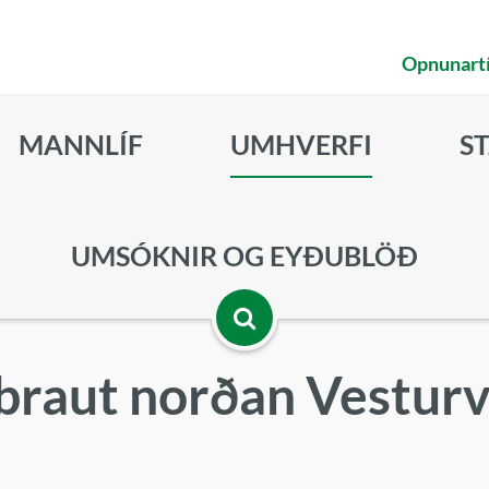
Opnunart
MANNLÍF
UMHVERFI
S
UMSÓKNIR OG EYÐUBLÖÐ
Opna
braut norðan Vesturv
leitarbox