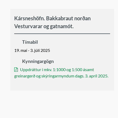
Kársneshöfn. Bakkabraut norðan
Vesturvarar og gatnamót.
Tímabil
19. maí - 3. júlí 2025
Kynningargögn
Uppdráttur í mkv. 1:1000 og 1:500 ásamt
greinargerð og skýringarmyndum dags. 3. apríl 2025.