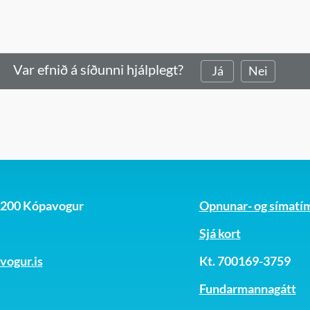
Var efnið á síðunni hjálplegt?
Já
Nei
, 200 Kópavogur
Opnunar- og símatí
Sjá kort
ogur.is
Kt. 700169-3759
Fundarmannagátt