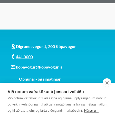
Digranesvegur 1, 200 Kópavogur
441 0000
kopavogur@kopavogur.is
Opnunar- og símatímar
Sjá kort
Við notum vafrakökur á þessari vefsíðu
Kt. 700169-3759
Við notum vafrakökur til að safna og greina upplýsingar um notkun
Fundarmannagátt
og virkni vefsíðunnar, til að geta notað lausnir frá samfélagsmiðlum
og til að bæta efni og birta viðeigandi markaðsefni.
Nánar um