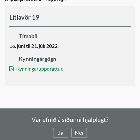
Litlavör 19
Tímabil
16. júní til 21. júlí 2022.
Kynningargögn
Kynningaruppdráttur.
Var efnið á síðunni hjálplegt?
Já
Nei