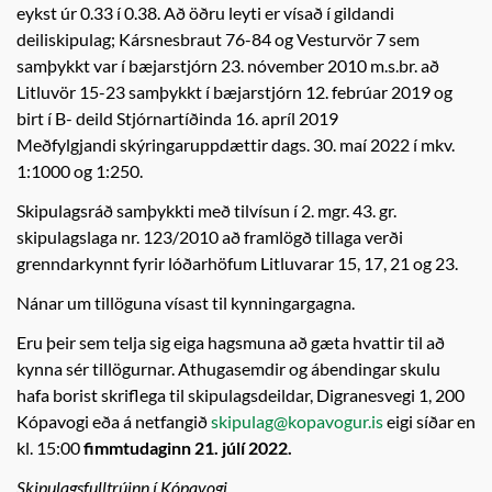
eykst úr 0.33 í 0.38. Að öðru leyti er vísað í gildandi
deiliskipulag; Kársnesbraut 76-84 og Vesturvör 7 sem
samþykkt var í bæjarstjórn 23. nóvember 2010 m.s.br. að
Litluvör 15-23 samþykkt í bæjarstjórn 12. febrúar 2019 og
birt í B- deild Stjórnartíðinda 16. apríl 2019
Meðfylgjandi skýringaruppdættir dags. 30. maí 2022 í mkv.
1:1000 og 1:250.
Skipulagsráð samþykkti með tilvísun í 2. mgr. 43. gr.
skipulagslaga nr. 123/2010 að framlögð tillaga verði
grenndarkynnt fyrir lóðarhöfum Litluvarar 15, 17, 21 og 23.
Nánar um tillöguna vísast til kynningargagna.
Eru þeir sem telja sig eiga hagsmuna að gæta hvattir til að
kynna sér tillögurnar. Athugasemdir og ábendingar skulu
hafa borist skriflega til skipulagsdeildar, Digranesvegi 1, 200
Kópavogi eða á netfangið
skipulag@kopavogur.is
eigi síðar en
kl. 15:00
fimmtudaginn 21. júlí 2022.
Skipulagsfulltrúinn í Kópavogi.