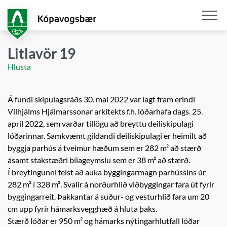
Fara
í
aðalefni
Opna
/
Litlavör 19
loka
Hlusta
snjall
Á fundi skipulagsráðs 30. maí 2022 var lagt fram erindi
Vilhjálms Hjálmarssonar arkitekts f.h. lóðarhafa dags. 25.
apríl 2022, sem varðar tillögu að breyttu deiliskipulagi
lóðarinnar. Samkvæmt gildandi deiliskipulagi er heimilt að
byggja parhús á tveimur hæðum sem er 282 m² að stærð
ásamt stakstæðri bílageymslu sem er 38 m² að stærð.
Í breytingunni felst að auka byggingarmagn parhússins úr
282 m² í 328 m². Svalir á norðurhlið viðbyggingar fara út fyrir
byggingarreit. Þakkantar á suður- og vesturhlið fara um 20
cm upp fyrir hámarksvegghæð á hluta þaks.
Stærð lóðar er 950 m² og hámarks nýtingarhlutfall lóðar