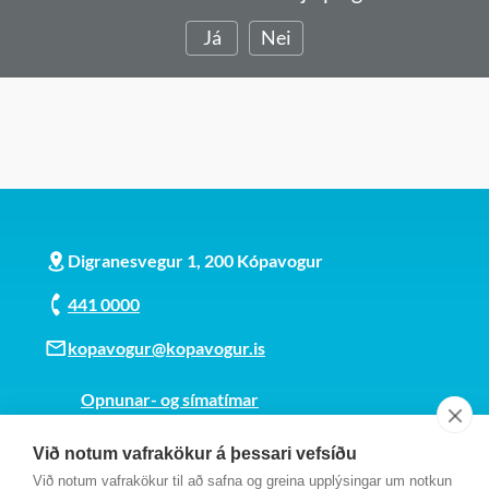
Já
Nei
Digranesvegur 1, 200 Kópavogur
441 0000
kopavogur@kopavogur.is
Opnunar- og símatímar
Sjá kort
Við notum vafrakökur á þessari vefsíðu
Kt. 700169-3759
Við notum vafrakökur til að safna og greina upplýsingar um notkun