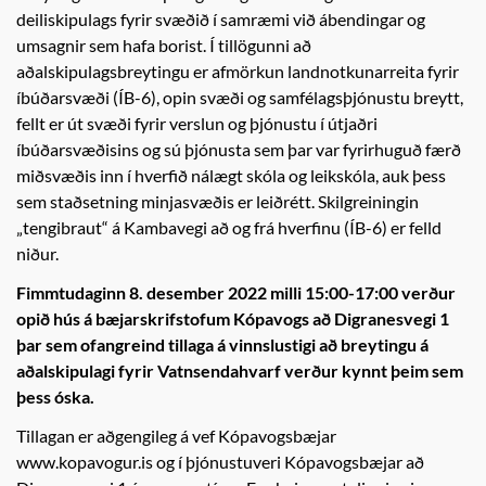
deiliskipulags fyrir svæðið í samræmi við ábendingar og
umsagnir sem hafa borist. Í tillögunni að
aðalskipulagsbreytingu er afmörkun landnotkunarreita fyrir
íbúðarsvæði (ÍB-6), opin svæði og samfélagsþjónustu breytt,
fellt er út svæði fyrir verslun og þjónustu í útjaðri
íbúðarsvæðisins og sú þjónusta sem þar var fyrirhuguð færð
miðsvæðis inn í hverfið nálægt skóla og leikskóla, auk þess
sem staðsetning minjasvæðis er leiðrétt. Skilgreiningin
„tengibraut“ á Kambavegi að og frá hverfinu (ÍB-6) er felld
niður.
Fimmtudaginn 8. desember 2022 milli 15:00-17:00 verður
opið hús á bæjarskrifstofum Kópavogs að Digranesvegi 1
þar sem ofangreind tillaga á vinnslustigi að breytingu á
aðalskipulagi fyrir Vatnsendahvarf verður kynnt þeim sem
þess óska.
Tillagan er aðgengileg á vef Kópavogsbæjar
www.kopavogur.is og í þjónustuveri Kópavogsbæjar að