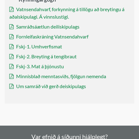
Vatnsendahvarf, forkynning á tillögu að breytingu á
aðalskipulagi. Á vinnslustigi.
Samráðsáætlun deiliskipulags
Fornleifaskráning Vatnsendahvarf
Fskj-1. Umhverfismat
Fskj-2. Breyting á tengibraut
Fskj-3. Mat á þjónustu
Minnisblað menntasviðs, fjölgun nemenda
Um samráð við gerð deiskipulags
Var efnið á síðunni hjálplegt?