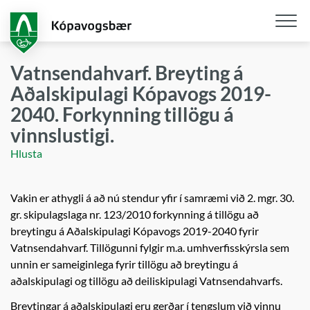
Fara
í
aðalefni
Opna
/
Vatnsendahvarf. Breyting á
loka
Aðalskipulagi Kópavogs 2019-
snjall
2040. Forkynning tillögu á
vinnslustigi.
Hlusta
Vakin er athygli á að nú stendur yfir í samræmi við 2. mgr. 30.
gr. skipulagslaga nr. 123/2010 forkynning á tillögu að
breytingu á Aðalskipulagi Kópavogs 2019-2040 fyrir
Vatnsendahvarf. Tillögunni fylgir m.a. umhverfisskýrsla sem
unnin er sameiginlega fyrir tillögu að breytingu á
aðalskipulagi og tillögu að deiliskipulagi Vatnsendahvarfs.
Breytingar á aðalskipulagi eru gerðar í tengslum við vinnu