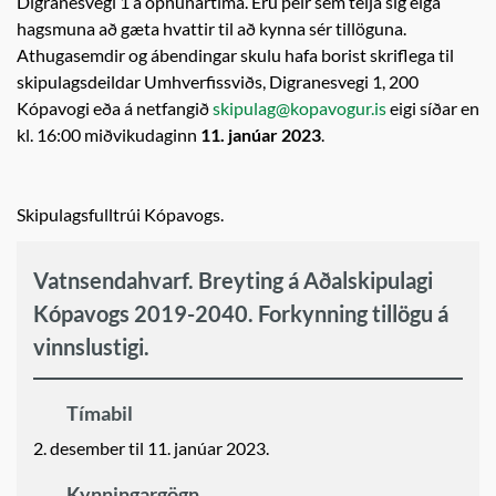
Digranesvegi 1 á opnunartíma. Eru þeir sem telja sig eiga
hagsmuna að gæta hvattir til að kynna sér tillöguna.
Athugasemdir og ábendingar skulu hafa borist skriflega til
skipulagsdeildar Umhverfissviðs, Digranesvegi 1, 200
Kópavogi eða á netfangið
skipulag@kopavogur.is
eigi síðar en
kl. 16:00 miðvikudaginn
11. janúar 2023
.
Skipulagsfulltrúi Kópavogs.
Vatnsendahvarf. Breyting á Aðalskipulagi
Kópavogs 2019-2040. Forkynning tillögu á
vinnslustigi.
Tímabil
2. desember til 11. janúar 2023.
Kynningargögn