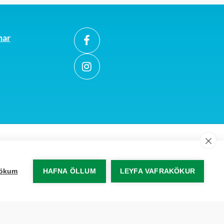
ynning
mar
akökum
HAFNA ÖLLUM
LEYFA VAFRAKÖKUR