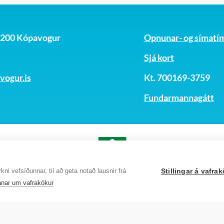
Upplýsingatæknideild - k
Velferðarráð
, 200 Kópavogur
Opnunar- og símatí
Vinabæjanefnd
Sjá kort
ogur.is
Kt. 700169-3759
Fundarmannagátt
ni vefsíðunnar, til að geta notað lausnir frá
Stillingar á vafr
nar um vafrakökur