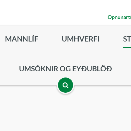
Opnunart
MANNLÍF
UMHVERFI
S
UMSÓKNIR OG EYÐUBLÖÐ
Opna
leitarbox