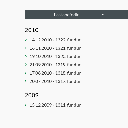
Fastanefndir
Afgreiðslur byggingarfulltrúa
Haf
2010
Bæjarráð
Lei
14.12.2010 - 1322. fundur
Bæjarstjórn
Lýð
16.11.2010 - 1321. fundur
Embættisafgreiðslur
Not
19.10.2010 - 1320. fundur
skipulagsfulltrúa
fól
21.09.2010 - 1319. fundur
Forsætisnefnd
Stj
17.08.2010 - 1318. fundur
Innkaupanefnd
Un
20.07.2010 - 1317. fundur
Jafnréttis- og mannréttindaráð
Öl
Leikskólanefnd
2009
Lýðheilsu- og íþróttanefnd
15.12.2009 - 1311. fundur
Menningar - og mannlífsnefnd
Menntaráð
Skipulags- og umhverfisráð