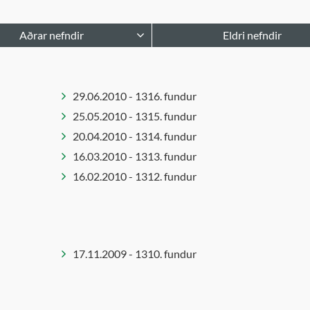
Aðrar nefndir
Eldri nefndir
narstjórn
Atvinnu- og upplýsingane
kskólastjórar
Atvinnu- og þróunarráð
29.06.2010 - 1316. fundur
heilsa innleiðing
Barnaverndarnefnd
25.05.2010 - 1315. fundur
endaráð í málefnum fatlaðs
Byggingarnefnd
20.04.2010 - 1314. fundur
ks
Embættisafgreiðslur
16.03.2010 - 1313. fundur
órn tónlistarsafns Íslands
skipulagsstjóra
16.02.2010 - 1312. fundur
gmennaráð
Ferlinefnd
dungaráð
Félagsmálaráð
Forvarna- og frístundanef
Forvarnanefnd
17.11.2009 - 1310. fundur
Framkvæmdaráð
Húsnæðisnefnd
Innkauparáð