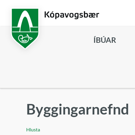
Fara
í
aðalefni
ÍBÚAR
Leita
Byggingarnefnd
Hlusta