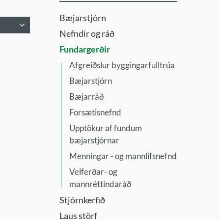
Bæjarstjórn
Nefndir og ráð
fnd
Fundargerðir
Afgreiðslur byggingarfulltrúa
Bæjarstjórn
Bæjarráð
Forsætisnefnd
Upptökur af fundum
bæjarstjórnar
nd
Menningar - og mannlífsnefnd
Velferðar- og
mannréttindaráð
Stjórnkerfið
Laus störf