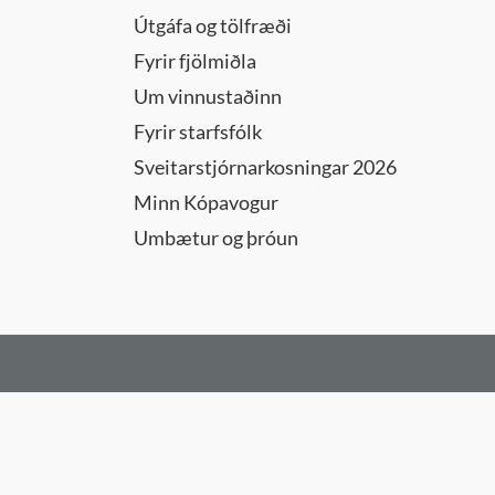
Útgáfa og tölfræði
Fyrir fjölmiðla
danefnd
Um vinnustaðinn
Fyrir starfsfólk
Sveitarstjórnarkosningar 2026
Minn Kópavogur
ð
Umbætur og þróun
lltrúa
s
efnd