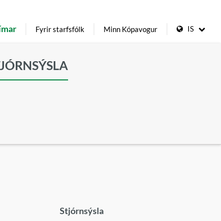
ímar
IS
Fyrir starfsfólk
Minn Kópavogur
TJÓRNSÝSLA
Stjórnsýsla