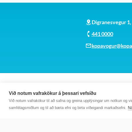
Digranesvegur 1
441 0000
kopavogur@kopav
Við notum vafrakökur á þessari vefsíðu
Við notum vafrakökur til að safna og greina upplýsingar um notkun og virk
samfélagsmiðlum og til að bæta efni og birta viðeigandi markaðsefni.
Ná