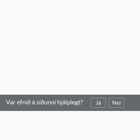
Íþrótta- og tómstundaráð
Íþróttaráð
Jafnréttis- og mannréttin
Jafnréttisnefnd
Kjaranefnd
Lista- og menningarráð
Menningar- og þróunarrá
Sérafgreiðslur byggingarfu
Sérnefnd vegna tilflutning
málefna fatlaðra
Skipulagsnefnd
Var efnið á síðunni hjálplegt?
Skipulagsráð
Já
Nei
Skólanefnd
Umferðarnefnd
Umhverfis- og samgöngun
Umhverfisráð