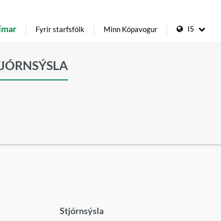
ímar
IS
Fyrir starfsfólk
Minn Kópavogur
TJÓRNSÝSLA
Stjórnsýsla