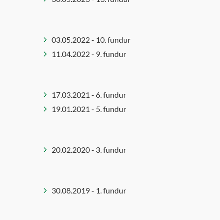
Íþrótta- og tómstundaráð
Íþróttaráð
Jafnréttis- og mannréttin
03.05.2022 - 10. fundur
Jafnréttisnefnd
11.04.2022 - 9. fundur
Kjaranefnd
Lista- og menningarráð
Menningar- og þróunarrá
17.03.2021 - 6. fundur
Sérafgreiðslur byggingarfu
19.01.2021 - 5. fundur
Sérnefnd vegna tilflutning
málefna fatlaðra
Skipulagsnefnd
20.02.2020 - 3. fundur
Skipulagsráð
Skólanefnd
Umferðarnefnd
30.08.2019 - 1. fundur
Umhverfis- og samgöngun
Umhverfisráð