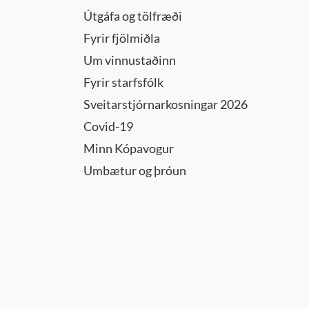
Útgáfa og tölfræði
Fyrir fjölmiðla
danefnd
Um vinnustaðinn
Fyrir starfsfólk
Sveitarstjórnarkosningar 2026
Covid-19
ð
Minn Kópavogur
lltrúa
s
Umbætur og þróun
efnd