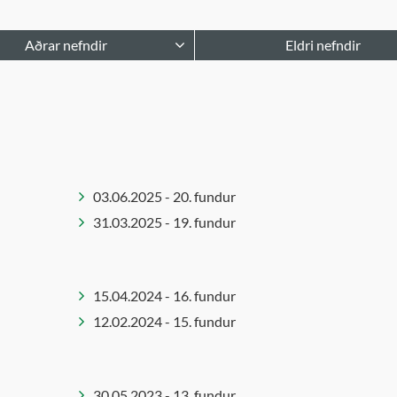
Aðrar nefndir
Eldri nefndir
narstjórn
Atvinnu- og upplýsingane
kskólastjórar
Atvinnu- og þróunarráð
heilsa innleiðing
Barnaverndarnefnd
endaráð í málefnum fatlaðs
Byggingarnefnd
ks
Embættisafgreiðslur
03.06.2025 - 20. fundur
órn tónlistarsafns Íslands
skipulagsstjóra
31.03.2025 - 19. fundur
gmennaráð
Ferlinefnd
dungaráð
Félagsmálaráð
Forvarna- og frístundanef
15.04.2024 - 16. fundur
Forvarnanefnd
12.02.2024 - 15. fundur
Framkvæmdaráð
Húsnæðisnefnd
Innkauparáð
30.05.2023 - 13. fundur