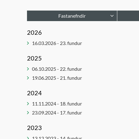
Fastanefndir
Afgreiðslur byggingarfulltrúa
Haf
2026
Bæjarráð
Lei
16.03.2026 - 23. fundur
Bæjarstjórn
Lýð
Embættisafgreiðslur
Not
2025
skipulagsfulltrúa
fól
06.10.2025 - 22. fundur
Forsætisnefnd
Stj
19.06.2025 - 21. fundur
Innkaupanefnd
Un
Jafnréttis- og mannréttindaráð
Öl
2024
Leikskólanefnd
11.11.2024 - 18. fundur
Lýðheilsu- og íþróttanefnd
23.09.2024 - 17. fundur
Menningar - og mannlífsnefnd
Menntaráð
2023
Skipulags- og umhverfisráð
13.12.2023 - 14. fundur