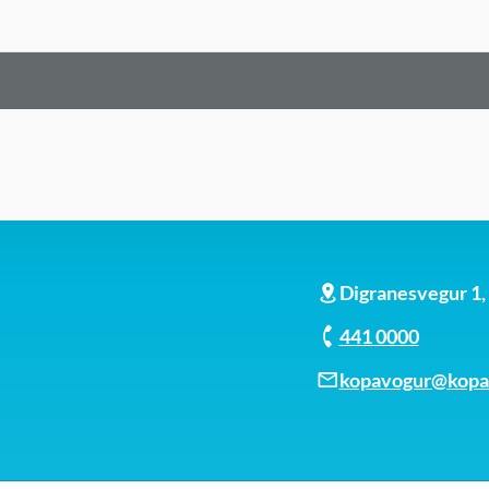
Digranesvegur 1
441 0000
kopavogur@kopav