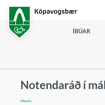
Fara
í
aðalefni
ÍBÚAR
Leita
Notendaráð í mál
Hlusta