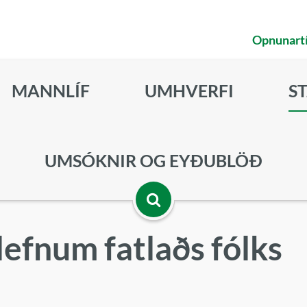
Opnunart
MANNLÍF
UMHVERFI
S
UMSÓKNIR OG EYÐUBLÖÐ
Opna
efnum fatlaðs fólks
leitarbox