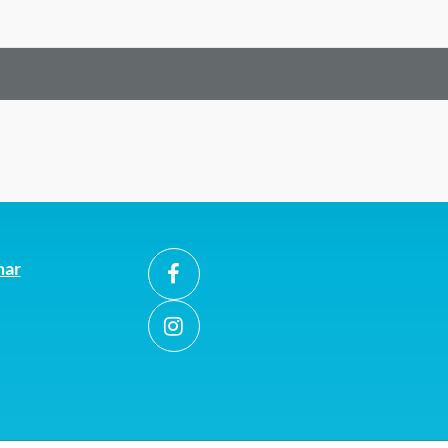
ynning
mar