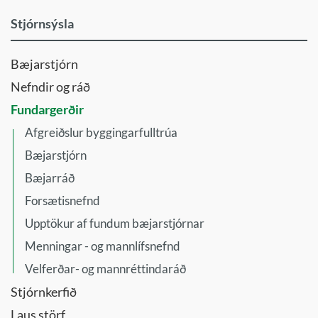
Stjórn
Ferlinefnd
Jafnréttis-
tónlistarsafns
Stjórnsýsla
og
Félagsmálaráð
Íslands
mannréttindaráð
Forvarna-
Ungmennaráð
Bæjarstjórn
Leikskólanefnd
og
Öldungaráð
frístundanefnd
Lýðheilsu-
Nefndir og ráð
og
Forvarnanefnd
Fundargerðir
íþróttanefnd
Framkvæmdaráð
Afgreiðslur byggingarfulltrúa
Menningar
Húsnæðisnefnd
Bæjarstjórn
- og
Innkauparáð
mannlífsnefnd
Bæjarráð
Íþrótta- og
Menntaráð
Forsætisnefnd
tómstundaráð
Skipulags-
Íþróttaráð
Upptökur af fundum bæjarstjórnar
og
Jafnréttis-
Menningar - og mannlífsnefnd
umhverfisráð
og
Velferðar- og mannréttindaráð
Velferðar-
mannréttindanefnd
og
Stjórnkerfið
Jafnréttisnefnd
mannréttindaráð
Laus störf
Kjaranefnd