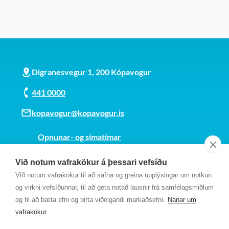
Umhverfis-
og
samgöngunefnd
Umhverfisráð
Upplýsingatæknideild
- kynning
Digranesvegur 1, 200 Kópavogur
Velferðarráð
441 0000
Vinabæjanefnd
kopavogur@kopavogur.is
Opnunar- og símatímar
Sjá kort
Við notum vafrakökur á þessari vefsíðu
Kt. 700169-3759
Við notum vafrakökur til að safna og greina upplýsingar um notkun
Fundarmannagátt
og virkni vefsíðunnar, til að geta notað lausnir frá samfélagsmiðlum
og til að bæta efni og birta viðeigandi markaðsefni.
Nánar um
vafrakökur