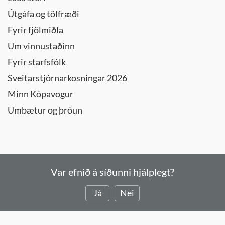
Útgáfa og tölfræði
Lista- og
menningarráð
Fyrir fjölmiðla
Menningar-
Um vinnustaðinn
og
Fyrir starfsfólk
þróunarráð
Sveitarstjórnarkosningar 2026
Sérafgreiðslur
byggingarfulltrúa
Minn Kópavogur
Sérnefnd
Umbætur og þróun
vegna
tilflutnings
málefna
fatlaðra
Skipulagsnefnd
Var efnið á síðunni hjálplegt?
Skipulagsráð
Já
Nei
Skólanefnd
Umferðarnefnd