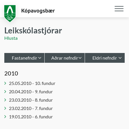
Fara
í
aðalefni
Opna
/
Leikskólastjórar
loka
Hlusta
snjall
Fastanefndir
Aðrar nefndir
Eldri nefndir
Afgreiðslur
Hafnarstjórn
Atvinnu- og
2010
byggingarfulltrúa
upplýsinganefnd
Leikskólastjórar
25.05.2010 - 10. fundur
Bæjarráð
Atvinnu- og
Lýðheilsa
þróunarráð
20.04.2010 - 9. fundur
Bæjarstjórn
innleiðing
Barnaverndarnefnd
23.03.2010 - 8. fundur
Embættisafgreiðslur
Notendaráð
skipulagsfulltrúa
í málefnum
Byggingarnefnd
23.02.2010 - 7. fundur
fatlaðs
Forsætisnefnd
Embættisafgreiðslur
19.01.2010 - 6. fundur
fólks
skipulagsstjóra
Innkaupanefnd