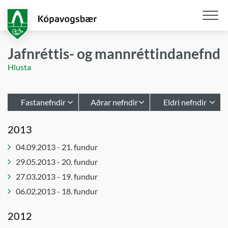
Fara
í
aðalefni
Opna
/
Jafnréttis- og mannréttindanefnd
loka
Hlusta
snjall
Fastanefndir
Aðrar nefndir
Eldri nefndir
Afgreiðslur
Hafnarstjórn
Atvinnu- og
2013
byggingarfulltrúa
upplýsinganefnd
Leikskólastjórar
04.09.2013 - 21. fundur
Bæjarráð
Atvinnu- og
Lýðheilsa
þróunarráð
29.05.2013 - 20. fundur
Bæjarstjórn
innleiðing
Barnaverndarnefnd
27.03.2013 - 19. fundur
Embættisafgreiðslur
Notendaráð
skipulagsfulltrúa
í málefnum
Byggingarnefnd
06.02.2013 - 18. fundur
fatlaðs
Forsætisnefnd
Embættisafgreiðslur
fólks
2012
skipulagsstjóra
Innkaupanefnd