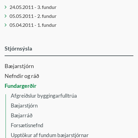
24.05.2011 - 3. fundur
Lista- og
menningarráð
05.05.2011 - 2. fundur
Menningar-
05.04.2011 - 1. fundur
og
þróunarráð
Stjórnsýsla
Sérafgreiðslur
byggingarfulltrúa
Sérnefnd
Bæjarstjórn
vegna
Nefndir og ráð
tilflutnings
Fundargerðir
málefna
fatlaðra
Afgreiðslur byggingarfulltrúa
Skipulagsnefnd
Bæjarstjórn
Skipulagsráð
Bæjarráð
Skólanefnd
Forsætisnefnd
Umferðarnefnd
Upptökur af fundum bæjarstjórnar