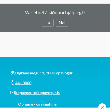
Var efnið á síðunni hjálplegt?
Já
Nei
Digranesvegur 1, 200 Kópavogur
441 0000
kopavogur@kopavogur.is
Opnunar- og símatímar