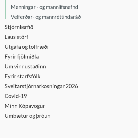
Umhverfis-
Menningar - og mannlífsnefnd
og
samgöngunefnd
Velferðar- og mannréttindaráð
Umhverfisráð
Stjórnkerfið
Upplýsingatæknideild
Laus störf
- kynning
Útgáfa og tölfræði
Velferðarráð
Fyrir fjölmiðla
Vinabæjanefnd
Um vinnustaðinn
Fyrir starfsfólk
Sveitarstjórnarkosningar 2026
Covid-19
Minn Kópavogur
Umbætur og þróun