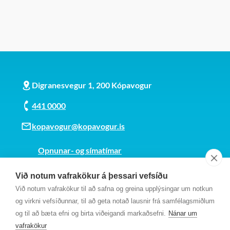
Digranesvegur 1, 200 Kópavogur
441 0000
kopavogur@kopavogur.is
Opnunar- og símatímar
Sjá kort
Við notum vafrakökur á þessari vefsíðu
Kt. 700169-3759
Við notum vafrakökur til að safna og greina upplýsingar um notkun
Fundarmannagátt
og virkni vefsíðunnar, til að geta notað lausnir frá samfélagsmiðlum
og til að bæta efni og birta viðeigandi markaðsefni.
Nánar um
vafrakökur