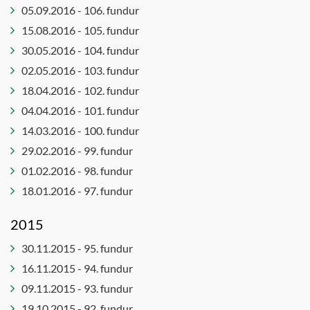
Stjórn
Ferlinefnd
Jafnréttis-
05.09.2016 - 106. fundur
tónlistarsafns
og
Félagsmálaráð
15.08.2016 - 105. fundur
Íslands
mannréttindaráð
Forvarna-
30.05.2016 - 104. fundur
Ungmennaráð
Leikskólanefnd
og
02.05.2016 - 103. fundur
Öldungaráð
frístundanefnd
Lýðheilsu-
18.04.2016 - 102. fundur
og
Forvarnanefnd
04.04.2016 - 101. fundur
íþróttanefnd
Framkvæmdaráð
14.03.2016 - 100. fundur
Menningar
Húsnæðisnefnd
29.02.2016 - 99. fundur
- og
Innkauparáð
mannlífsnefnd
01.02.2016 - 98. fundur
Íþrótta- og
Menntaráð
18.01.2016 - 97. fundur
tómstundaráð
Skipulags-
Íþróttaráð
2015
og
Jafnréttis-
umhverfisráð
30.11.2015 - 95. fundur
og
Velferðar-
16.11.2015 - 94. fundur
mannréttindanefnd
og
09.11.2015 - 93. fundur
Jafnréttisnefnd
mannréttindaráð
19.10.2015 - 92. fundur
Kjaranefnd