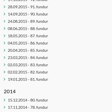
28.09.2015 - 91. fundur
Lista- og
menningarráð
14.09.2015 - 90. fundur
Menningar-
24.08.2015 - 89. fundur
og
08.06.2015 - 88. fundur
þróunarráð
18.05.2015 - 87. fundur
Sérafgreiðslur
04.05.2015 - 86. fundur
byggingarfulltrúa
20.04.2015 - 85. fundur
Sérnefnd
23.03.2015 - 84. fundur
vegna
tilflutnings
02.03.2015 - 83. fundur
málefna
02.02.2015 - 82. fundur
fatlaðra
19.01.2015 - 81. fundur
Skipulagsnefnd
2014
Skipulagsráð
Skólanefnd
15.12.2014 - 80. fundur
Umferðarnefnd
17.11.2014 - 78. fundur