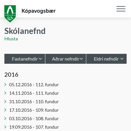
Fara
í
aðalefni
Opna
/
Skólanefnd
loka
Hlusta
snjall
Fastanefndir
Aðrar nefndir
Eldri nefndir
Afgreiðslur
Hafnarstjórn
Atvinnu- og
2016
byggingarfulltrúa
upplýsinganefnd
Leikskólastjórar
05.12.2016 - 112. fundur
Bæjarráð
Atvinnu- og
Lýðheilsa
þróunarráð
14.11.2016 - 111. fundur
Bæjarstjórn
innleiðing
Barnaverndarnefnd
31.10.2016 - 110. fundur
Embættisafgreiðslur
Notendaráð
skipulagsfulltrúa
í málefnum
Byggingarnefnd
17.10.2016 - 109. fundur
fatlaðs
Forsætisnefnd
Embættisafgreiðslur
03.10.2016 - 108. fundur
fólks
skipulagsstjóra
Innkaupanefnd
19.09.2016 - 107. fundur