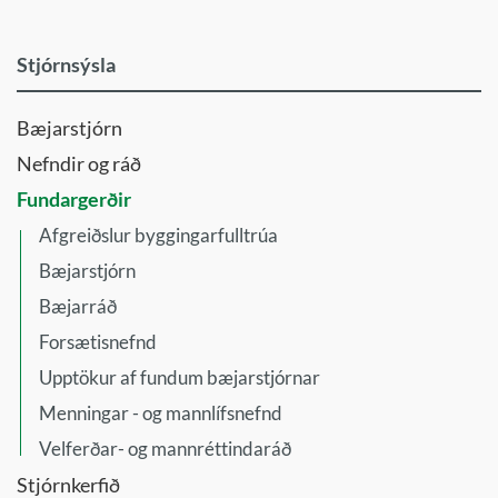
Stjórnsýsla
Bæjarstjórn
Nefndir og ráð
Fundargerðir
Afgreiðslur byggingarfulltrúa
Bæjarstjórn
Bæjarráð
Forsætisnefnd
Upptökur af fundum bæjarstjórnar
Menningar - og mannlífsnefnd
Velferðar- og mannréttindaráð
Stjórnkerfið