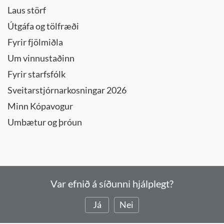
Laus störf
Útgáfa og tölfræði
Fyrir fjölmiðla
Um vinnustaðinn
Fyrir starfsfólk
Sveitarstjórnarkosningar 2026
Minn Kópavogur
Umbætur og þróun
Var efnið á síðunni hjálplegt?
Já
Nei