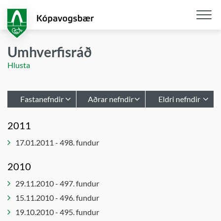
Fara
í
aðalefni
Opna
/
Umhverfisráð
loka
Hlusta
snjall
Fastanefndir
Aðrar nefndir
Eldri nefndir
Afgreiðslur
Hafnarstjórn
Atvinnu- og
2011
byggingarfulltrúa
upplýsinganefnd
Leikskólastjórar
17.01.2011 - 498. fundur
Bæjarráð
Atvinnu- og
Lýðheilsa
þróunarráð
Bæjarstjórn
innleiðing
2010
Barnaverndarnefnd
Embættisafgreiðslur
Notendaráð
29.11.2010 - 497. fundur
skipulagsfulltrúa
í málefnum
Byggingarnefnd
fatlaðs
15.11.2010 - 496. fundur
Forsætisnefnd
Embættisafgreiðslur
fólks
skipulagsstjóra
19.10.2010 - 495. fundur
Innkaupanefnd