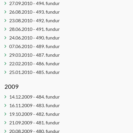
Stjórn
Ferlinefnd
27.09.2010 - 494. fundur
Jafnréttis-
tónlistarsafns
og
Félagsmálaráð
26.08.2010 - 493. fundur
Íslands
mannréttindaráð
Forvarna-
23.08.2010 - 492. fundur
Ungmennaráð
Leikskólanefnd
og
28.06.2010 - 491. fundur
Öldungaráð
frístundanefnd
Lýðheilsu-
24.06.2010 - 490. fundur
og
Forvarnanefnd
07.06.2010 - 489. fundur
íþróttanefnd
Framkvæmdaráð
29.03.2010 - 487. fundur
Menningar
Húsnæðisnefnd
22.02.2010 - 486. fundur
- og
Innkauparáð
25.01.2010 - 485. fundur
mannlífsnefnd
Íþrótta- og
Menntaráð
tómstundaráð
2009
Skipulags-
Íþróttaráð
og
14.12.2009 - 484. fundur
Jafnréttis-
umhverfisráð
16.11.2009 - 483. fundur
og
Velferðar-
19.10.2009 - 482. fundur
mannréttindanefnd
og
21.09.2009 - 481. fundur
Jafnréttisnefnd
mannréttindaráð
20.08.2009 - 480. fundur
Kjaranefnd