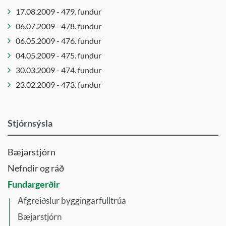
17.08.2009 - 479. fundur
Lista- og
menningarráð
06.07.2009 - 478. fundur
Menningar-
06.05.2009 - 476. fundur
og
04.05.2009 - 475. fundur
þróunarráð
30.03.2009 - 474. fundur
Sérafgreiðslur
23.02.2009 - 473. fundur
byggingarfulltrúa
Sérnefnd
vegna
Stjórnsýsla
tilflutnings
málefna
Bæjarstjórn
fatlaðra
Nefndir og ráð
Skipulagsnefnd
Fundargerðir
Skipulagsráð
Skólanefnd
Afgreiðslur byggingarfulltrúa
Umferðarnefnd
Bæjarstjórn