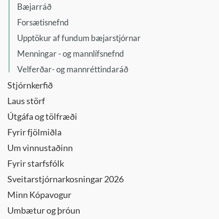
Umhverfis-
Bæjarráð
og
Forsætisnefnd
samgöngunefnd
Upptökur af fundum bæjarstjórnar
Umhverfisráð
Menningar - og mannlífsnefnd
Upplýsingatæknideild
- kynning
Velferðar- og mannréttindaráð
Velferðarráð
Stjórnkerfið
Vinabæjanefnd
Laus störf
Útgáfa og tölfræði
Fyrir fjölmiðla
Um vinnustaðinn
Fyrir starfsfólk
Sveitarstjórnarkosningar 2026
Minn Kópavogur
Umbætur og þróun