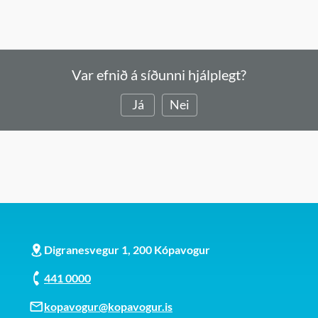
Var efnið á síðunni hjálplegt?
Já
Nei
Digranesvegur 1, 200 Kópavogur
441 0000
kopavogur@kopavogur.is