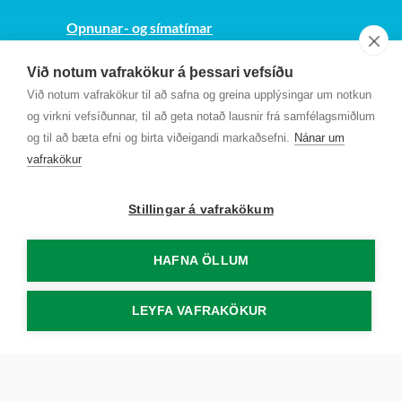
Opnunar- og símatímar
Sjá kort
Við notum vafrakökur á þessari vefsíðu
Kt. 700169-3759
Við notum vafrakökur til að safna og greina upplýsingar um notkun
Fundarmannagátt
og virkni vefsíðunnar, til að geta notað lausnir frá samfélagsmiðlum
og til að bæta efni og birta viðeigandi markaðsefni.
Nánar um
vafrakökur
Stillingar á vafrakökum
HAFNA ÖLLUM
LEYFA VAFRAKÖKUR