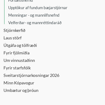
Forsætisnefnd
Lista- og
Upptökur af fundum bæjarstjórnar
menningarráð
Menningar - og mannlífsnefnd
Menningar-
Velferðar- og mannréttindaráð
og
Stjórnkerfið
þróunarráð
Sérafgreiðslur
Laus störf
byggingarfulltrúa
Útgáfa og tölfræði
Sérnefnd
Fyrir fjölmiðla
vegna
Um vinnustaðinn
tilflutnings
málefna
Fyrir starfsfólk
fatlaðra
Sveitarstjórnarkosningar 2026
Skipulagsnefnd
Minn Kópavogur
Skipulagsráð
Umbætur og þróun
Skólanefnd
Umferðarnefnd