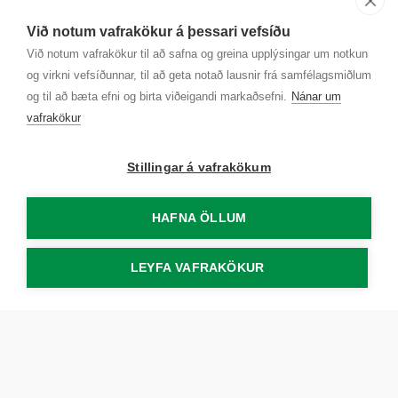
Sjá kort
Við notum vafrakökur á þessari vefsíðu
Kt. 700169-3759
Við notum vafrakökur til að safna og greina upplýsingar um notkun
Fundarmannagátt
og virkni vefsíðunnar, til að geta notað lausnir frá samfélagsmiðlum
og til að bæta efni og birta viðeigandi markaðsefni.
Nánar um
vafrakökur
Stillingar á vafrakökum
HAFNA ÖLLUM
LEYFA VAFRAKÖKUR