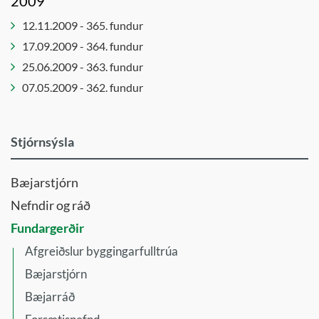
2009
Stjórn
Ferlinefnd
Jafnréttis-
tónlistarsafns
12.11.2009 - 365. fundur
og
Félagsmálaráð
Íslands
mannréttindaráð
17.09.2009 - 364. fundur
Forvarna-
Ungmennaráð
Leikskólanefnd
og
25.06.2009 - 363. fundur
Öldungaráð
frístundanefnd
Lýðheilsu-
07.05.2009 - 362. fundur
og
Forvarnanefnd
íþróttanefnd
Framkvæmdaráð
Menningar
Stjórnsýsla
Húsnæðisnefnd
- og
Innkauparáð
mannlífsnefnd
Bæjarstjórn
Íþrótta- og
Menntaráð
tómstundaráð
Nefndir og ráð
Skipulags-
Íþróttaráð
Fundargerðir
og
Jafnréttis-
umhverfisráð
Afgreiðslur byggingarfulltrúa
og
Velferðar-
Bæjarstjórn
mannréttindanefnd
og
Bæjarráð
Jafnréttisnefnd
mannréttindaráð
Kjaranefnd